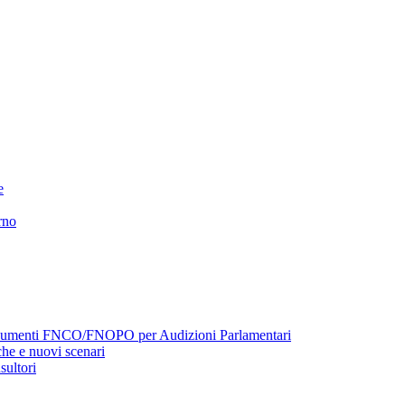
e
rno
menti FNCO/FNOPO per Audizioni Parlamentari
he e nuovi scenari
sultori