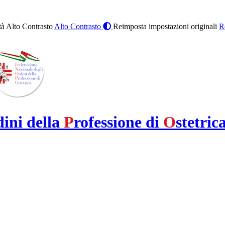
à Alto Contrasto
Alto Contrasto
Reimposta impostazioni originali
R
dini della
P
rofessione di
O
stetric