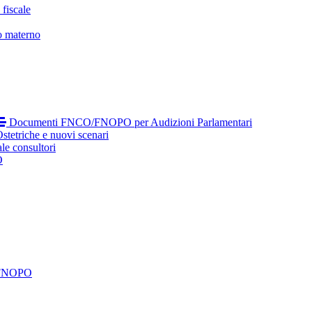
fiscale
o materno
Documenti FNCO/FNOPO per Audizioni Parlamentari
tetriche e nuovi scenari
le consultori
O
 FNOPO