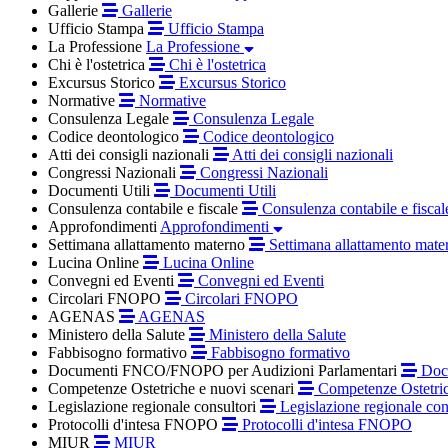
Gallerie
Gallerie
Ufficio Stampa
Ufficio Stampa
La Professione
La Professione
Chi è l'ostetrica
Chi è l'ostetrica
Excursus Storico
Excursus Storico
Normative
Normative
Consulenza Legale
Consulenza Legale
Codice deontologico
Codice deontologico
Atti dei consigli nazionali
Atti dei consigli nazionali
Congressi Nazionali
Congressi Nazionali
Documenti Utili
Documenti Utili
Consulenza contabile e fiscale
Consulenza contabile e fiscal
Approfondimenti
Approfondimenti
Settimana allattamento materno
Settimana allattamento mate
Lucina Online
Lucina Online
Convegni ed Eventi
Convegni ed Eventi
Circolari FNOPO
Circolari FNOPO
AGENAS
AGENAS
Ministero della Salute
Ministero della Salute
Fabbisogno formativo
Fabbisogno formativo
Documenti FNCO/FNOPO per Audizioni Parlamentari
Docu
Competenze Ostetriche e nuovi scenari
Competenze Ostetric
Legislazione regionale consultori
Legislazione regionale con
Protocolli d'intesa FNOPO
Protocolli d'intesa FNOPO
MIUR
MIUR