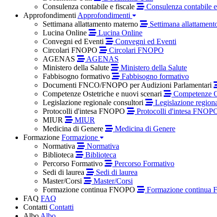
Consulenza contabile e fiscale
Consulenza contabile e 
Approfondimenti
Approfondimenti
Settimana allattamento materno
Settimana allattament
Lucina Online
Lucina Online
Convegni ed Eventi
Convegni ed Eventi
Circolari FNOPO
Circolari FNOPO
AGENAS
AGENAS
Ministero della Salute
Ministero della Salute
Fabbisogno formativo
Fabbisogno formativo
Documenti FNCO/FNOPO per Audizioni Parlamentari
Competenze Ostetriche e nuovi scenari
Competenze Os
Legislazione regionale consultori
Legislazione regiona
Protocolli d'intesa FNOPO
Protocolli d'intesa FNOP
MIUR
MIUR
Medicina di Genere
Medicina di Genere
Formazione
Formazione
Normativa
Normativa
Biblioteca
Biblioteca
Percorso Formativo
Percorso Formativo
Sedi di laurea
Sedi di laurea
Master/Corsi
Master/Corsi
Formazione continua FNOPO
Formazione continua
FAQ
FAQ
Contatti
Contatti
Albo
Albo