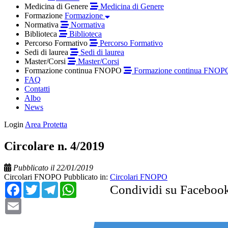
Medicina di Genere
Medicina di Genere
Formazione
Formazione
Normativa
Normativa
Biblioteca
Biblioteca
Percorso Formativo
Percorso Formativo
Sedi di laurea
Sedi di laurea
Master/Corsi
Master/Corsi
Formazione continua FNOPO
Formazione continua FNOP
FAQ
Contatti
Albo
News
Login
Area Protetta
Circolare n. 4/2019
Pubblicato il 22/01/2019
Circolari FNOPO
Pubblicato in:
Circolari FNOPO
Facebook
Twitter
Telegram
WhatsApp
Condividi su Faceboo
Email