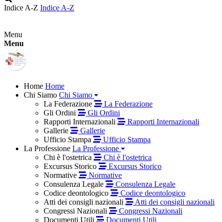
Indice A-Z
Indice A-Z
Menu
Menu
Home
Home
Chi Siamo
Chi Siamo
La Federazione
La Federazione
Gli Ordini
Gli Ordini
Rapporti Internazionali
Rapporti Internazionali
Gallerie
Gallerie
Ufficio Stampa
Ufficio Stampa
La Professione
La Professione
Chi è l'ostetrica
Chi è l'ostetrica
Excursus Storico
Excursus Storico
Normative
Normative
Consulenza Legale
Consulenza Legale
Codice deontologico
Codice deontologico
Atti dei consigli nazionali
Atti dei consigli nazionali
Congressi Nazionali
Congressi Nazionali
Documenti Utili
Documenti Utili