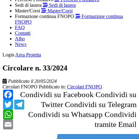
Sedi di laurea
Sedi di laurea
Master/Corsi
Master/Corsi
Formazione continua FNOPO
Formazione continua
FNOPO
FAQ
Contatti
Albo
News
Login
Area Protetta
Circolare n. 33/2024
Pubblicato il 20/05/2024
Circolari FNOPO
Pubblicato in:
Circolari FNOPO
Facebook
Condividi su Facebook
Condividi su
Twitter
Telegram
Twitter
Condividi su Telegram
WhatsApp
Condividi su Whatsapp
Condividi
Email
tramite Email