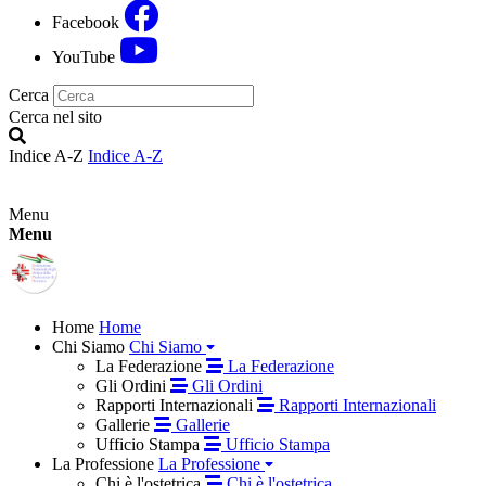
Facebook
YouTube
Cerca
Cerca nel sito
Indice A-Z
Indice A-Z
Menu
Menu
Home
Home
Chi Siamo
Chi Siamo
La Federazione
La Federazione
Gli Ordini
Gli Ordini
Rapporti Internazionali
Rapporti Internazionali
Gallerie
Gallerie
Ufficio Stampa
Ufficio Stampa
La Professione
La Professione
Chi è l'ostetrica
Chi è l'ostetrica