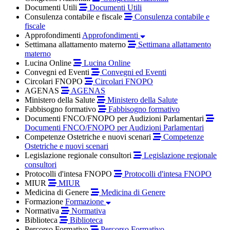
Documenti Utili
Documenti Utili
Consulenza contabile e fiscale
Consulenza contabile e
fiscale
Approfondimenti
Approfondimenti
Settimana allattamento materno
Settimana allattamento
materno
Lucina Online
Lucina Online
Convegni ed Eventi
Convegni ed Eventi
Circolari FNOPO
Circolari FNOPO
AGENAS
AGENAS
Ministero della Salute
Ministero della Salute
Fabbisogno formativo
Fabbisogno formativo
Documenti FNCO/FNOPO per Audizioni Parlamentari
Documenti FNCO/FNOPO per Audizioni Parlamentari
Competenze Ostetriche e nuovi scenari
Competenze
Ostetriche e nuovi scenari
Legislazione regionale consultori
Legislazione regionale
consultori
Protocolli d'intesa FNOPO
Protocolli d'intesa FNOPO
MIUR
MIUR
Medicina di Genere
Medicina di Genere
Formazione
Formazione
Normativa
Normativa
Biblioteca
Biblioteca
Percorso Formativo
Percorso Formativo