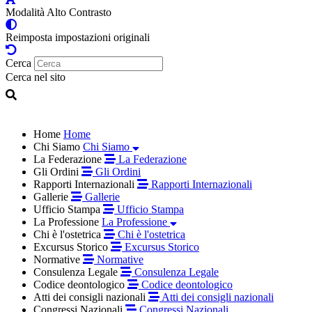
Modalità Alto Contrasto
Reimposta impostazioni originali
Cerca
Cerca nel sito
Home
Home
Chi Siamo
Chi Siamo
La Federazione
La Federazione
Gli Ordini
Gli Ordini
Rapporti Internazionali
Rapporti Internazionali
Gallerie
Gallerie
Ufficio Stampa
Ufficio Stampa
La Professione
La Professione
Chi è l'ostetrica
Chi è l'ostetrica
Excursus Storico
Excursus Storico
Normative
Normative
Consulenza Legale
Consulenza Legale
Codice deontologico
Codice deontologico
Atti dei consigli nazionali
Atti dei consigli nazionali
Congressi Nazionali
Congressi Nazionali