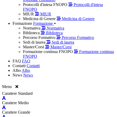
Protocolli d'intesa FNOPO
Protocolli d'intesa
FNOPO
MIUR
MIUR
Medicina di Genere
Medicina di Genere
Formazione
Formazione
Normativa
Normativa
Biblioteca
Biblioteca
Percorso Formativo
Percorso Formativo
Sedi di laurea
Sedi di laurea
Master/Corsi
Master/Corsi
Formazione continua FNOPO
Formazione continua
FNOPO
FAQ
FAQ
Contatti
Contatti
Albo
Albo
News
News
Menu
Carattere Standard
Carattere Medio
Carattere Grande