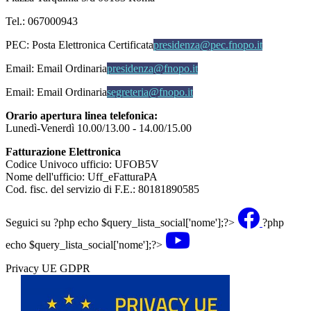
Tel.: 067000943
PEC:
Posta Elettronica Certificata
presidenza@pec.fnopo.it
Email:
Email Ordinaria
presidenza@fnopo.it
Email:
Email Ordinaria
segreteria@fnopo.it
Orario apertura linea telefonica:
Lunedì-Venerdì 10.00/13.00 - 14.00/15.00
Fatturazione Elettronica
Codice Univoco ufficio: UFOB5V
Nome dell'ufficio: Uff_eFatturaPA
Cod. fisc. del servizio di F.E.: 80181890585
Seguici su
?php echo $query_lista_social['nome'];?>
?php
echo $query_lista_social['nome'];?>
Privacy UE GDPR