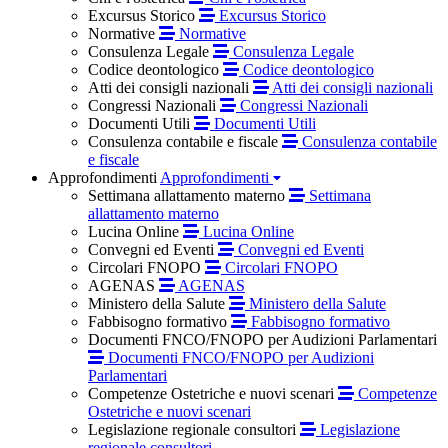
Excursus Storico
Excursus Storico
Normative
Normative
Consulenza Legale
Consulenza Legale
Codice deontologico
Codice deontologico
Atti dei consigli nazionali
Atti dei consigli nazionali
Congressi Nazionali
Congressi Nazionali
Documenti Utili
Documenti Utili
Consulenza contabile e fiscale
Consulenza contabile
e fiscale
Approfondimenti
Approfondimenti
Settimana allattamento materno
Settimana
allattamento materno
Lucina Online
Lucina Online
Convegni ed Eventi
Convegni ed Eventi
Circolari FNOPO
Circolari FNOPO
AGENAS
AGENAS
Ministero della Salute
Ministero della Salute
Fabbisogno formativo
Fabbisogno formativo
Documenti FNCO/FNOPO per Audizioni Parlamentari
Documenti FNCO/FNOPO per Audizioni
Parlamentari
Competenze Ostetriche e nuovi scenari
Competenze
Ostetriche e nuovi scenari
Legislazione regionale consultori
Legislazione
regionale consultori