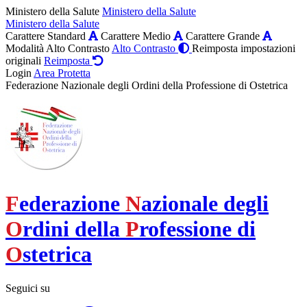
Ministero della Salute
Ministero della Salute
Ministero della Salute
Carattere Standard
Carattere Medio
Carattere Grande
Modalità Alto Contrasto
Alto Contrasto
Reimposta impostazioni
originali
Reimposta
Login
Area Protetta
Federazione Nazionale degli Ordini della Professione di Ostetrica
F
ederazione
N
azionale degli
O
rdini della
P
rofessione di
O
stetrica
Seguici su