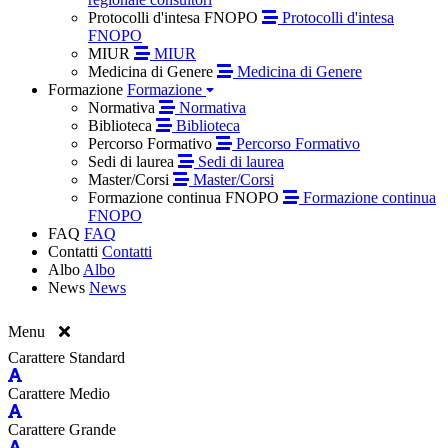
Protocolli d'intesa FNOPO
Protocolli d'intesa
FNOPO
MIUR
MIUR
Medicina di Genere
Medicina di Genere
Formazione
Formazione
Normativa
Normativa
Biblioteca
Biblioteca
Percorso Formativo
Percorso Formativo
Sedi di laurea
Sedi di laurea
Master/Corsi
Master/Corsi
Formazione continua FNOPO
Formazione continua
FNOPO
FAQ
FAQ
Contatti
Contatti
Albo
Albo
News
News
Menu
Carattere Standard
Carattere Medio
Carattere Grande