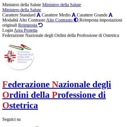
Ministero della Salute
Ministero della Salute
Ministero della Salute
Carattere Standard
Carattere Medio
Carattere Grande
Modalità Alto Contrasto
Alto Contrasto
Reimposta impostazioni
originali
Reimposta
Login
Area Protetta
Federazione Nazionale degli Ordini della Professione di Ostetrica
F
ederazione
N
azionale degli
O
rdini della
P
rofessione di
O
stetrica
Seguici su