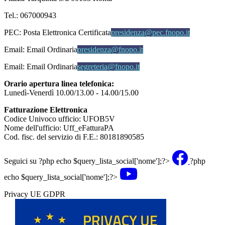
Tel.: 067000943
PEC:
Posta Elettronica Certificata
presidenza@pec.fnopo.it
Email:
Email Ordinaria
presidenza@fnopo.it
Email:
Email Ordinaria
segreteria@fnopo.it
Orario apertura linea telefonica:
Lunedì-Venerdì 10.00/13.00 - 14.00/15.00
Fatturazione Elettronica
Codice Univoco ufficio: UFOB5V
Nome dell'ufficio: Uff_eFatturaPA
Cod. fisc. del servizio di F.E.: 80181890585
Seguici su
?php echo $query_lista_social['nome'];?>
?php
echo $query_lista_social['nome'];?>
Privacy UE GDPR