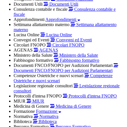
Documenti Utili
Documenti Utili
Consulenza contabile e fiscale
Consulenza contabile e
fiscale
Approfondimenti
Approfondimenti
Settimana allattamento materno
Settimana allattamento
materno
Lucina Online
Lucina Online
Convegni ed Eventi
Convegni ed Eventi
Circolari FNOPO
Circolari FNOPO
AGENAS
AGENAS
Ministero della Salute
Ministero della Salute
Fabbisogno formativo
Fabbisogno formativo
Documenti FNCO/FNOPO per Audizioni Parlamentari
Documenti FNCO/FNOPO per Audizioni Parlamentari
Competenze Ostetriche e nuovi scenari
Competenze
Ostetriche e nuovi scenari
Legislazione regionale consultori
Legislazione regionale
consultori
Protocolli d'intesa FNOPO
Protocolli d'intesa FNOPO
MIUR
MIUR
Medicina di Genere
Medicina di Genere
Formazione
Formazione
Normativa
Normativa
Biblioteca
Biblioteca
Percorso Formativo
Percorso Formativo