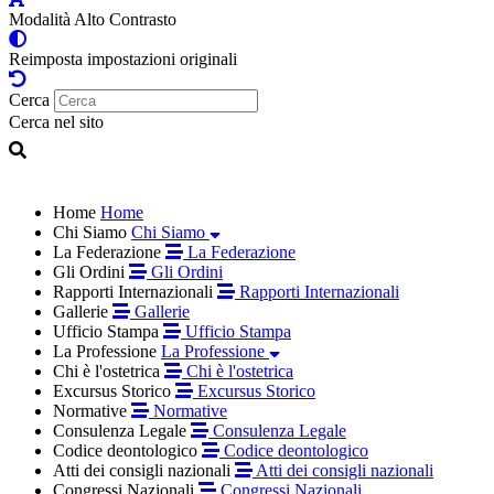
Modalità Alto Contrasto
Reimposta impostazioni originali
Cerca
Cerca nel sito
Home
Home
Chi Siamo
Chi Siamo
La Federazione
La Federazione
Gli Ordini
Gli Ordini
Rapporti Internazionali
Rapporti Internazionali
Gallerie
Gallerie
Ufficio Stampa
Ufficio Stampa
La Professione
La Professione
Chi è l'ostetrica
Chi è l'ostetrica
Excursus Storico
Excursus Storico
Normative
Normative
Consulenza Legale
Consulenza Legale
Codice deontologico
Codice deontologico
Atti dei consigli nazionali
Atti dei consigli nazionali
Congressi Nazionali
Congressi Nazionali