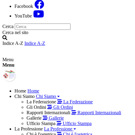
Facebook
YouTube
Cerca
Cerca nel sito
Indice A-Z
Indice A-Z
Menu
Menu
Home
Home
Chi Siamo
Chi Siamo
La Federazione
La Federazione
Gli Ordini
Gli Ordini
Rapporti Internazionali
Rapporti Internazionali
Gallerie
Gallerie
Ufficio Stampa
Ufficio Stampa
La Professione
La Professione
Chi è l'ostetrica
Chi è l'ostetrica