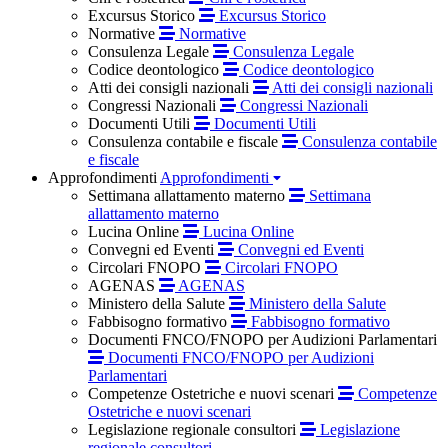
Excursus Storico
Excursus Storico
Normative
Normative
Consulenza Legale
Consulenza Legale
Codice deontologico
Codice deontologico
Atti dei consigli nazionali
Atti dei consigli nazionali
Congressi Nazionali
Congressi Nazionali
Documenti Utili
Documenti Utili
Consulenza contabile e fiscale
Consulenza contabile
e fiscale
Approfondimenti
Approfondimenti
Settimana allattamento materno
Settimana
allattamento materno
Lucina Online
Lucina Online
Convegni ed Eventi
Convegni ed Eventi
Circolari FNOPO
Circolari FNOPO
AGENAS
AGENAS
Ministero della Salute
Ministero della Salute
Fabbisogno formativo
Fabbisogno formativo
Documenti FNCO/FNOPO per Audizioni Parlamentari
Documenti FNCO/FNOPO per Audizioni
Parlamentari
Competenze Ostetriche e nuovi scenari
Competenze
Ostetriche e nuovi scenari
Legislazione regionale consultori
Legislazione
regionale consultori