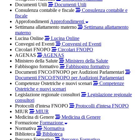
Documenti Utili
Documenti Utili
Consulenza contabile e fiscale
Consulenza contabile e
fiscale
Approfondimenti
Approfondimenti
Settimana allattamento materno
Settimana allattamento
materno
Lucina Online
Lucina Online
Convegni ed Eventi
Convegni ed Eventi
Circolari FNOPO
Circolari FNOPO
AGENAS
AGENAS
Ministero della Salute
Ministero della Salute
Fabbisogno formativo
Fabbisogno formativo
Documenti FNCO/FNOPO per Audizioni Parlamentari
Documenti FNCO/FNOPO per Audizioni Parlamentari
Competenze Ostetriche e nuovi scenari
Competenze
Ostetriche e nuovi scenari
Legislazione regionale consultori
Legislazione regionale
consultori
Protocolli d'intesa FNOPO
Protocolli d'intesa FNOPO
MIUR
MIUR
Medicina di Genere
Medicina di Genere
Formazione
Formazione
Normativa
Normativa
Biblioteca
Biblioteca
Percorso Formativo
Percorso Formativo