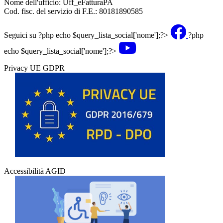
Nome dell'ufficio: Uff_eFatturaPA
Cod. fisc. del servizio di F.E.: 80181890585
Seguici su
?php echo $query_lista_social['nome'];?>
?php
echo $query_lista_social['nome'];?>
Privacy UE GDPR
Accessibilità AGID