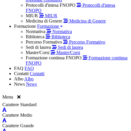
Protocolli d'intesa FNOPO
Protocolli d'intesa
FNOPO
MIUR
MIUR
Medicina di Genere
Medicina di Genere
Formazione
Formazione
Normativa
Normativa
Biblioteca
Biblioteca
Percorso Formativo
Percorso Formativo
Sedi di laurea
Sedi di laurea
Master/Corsi
Master/Corsi
Formazione continua FNOPO
Formazione continua
FNOPO
FAQ
FAQ
Contatti
Contatti
Albo
Albo
News
News
Menu
Carattere Standard
Carattere Medio
Carattere Grande