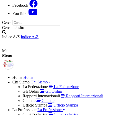
Facebook
YouTube
Cerca
Cerca nel sito
Indice A-Z
Indice A-Z
Menu
Menu
Home
Home
Chi Siamo
Chi Siamo
La Federazione
La Federazione
Gli Ordini
Gli Ordini
Rapporti Internazionali
Rapporti Internazionali
Gallerie
Gallerie
Ufficio Stampa
Ufficio Stampa
La Professione
La Professione
Chi è l'ostetrica
Chi è l'ostetrica