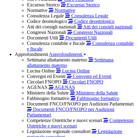
Excursus Storico
Excursus Storico
Normative
Normative
Consulenza Legale
Consulenza Legale
Codice deontologico
Codice deontologico
Atti dei consigli nazionali
Atti dei consigli nazionali
Congressi Nazionali
Congressi Nazionali
Documenti Utili
Documenti Utili
Consulenza contabile e fiscale
Consulenza contabile
e fiscale
Approfondimenti
Approfondimenti
Settimana allattamento materno
Settimana
allattamento materno
Lucina Online
Lucina Online
Convegni ed Eventi
Convegni ed Eventi
Circolari FNOPO
Circolari FNOPO
AGENAS
AGENAS
Ministero della Salute
Ministero della Salute
Fabbisogno formativo
Fabbisogno formativo
Documenti FNCO/FNOPO per Audizioni Parlamentari
Documenti FNCO/FNOPO per Audizioni
Parlamentari
Competenze Ostetriche e nuovi scenari
Competenze
Ostetriche e nuovi scenari
Legislazione regionale consultori
Legislazione
regionale consultori