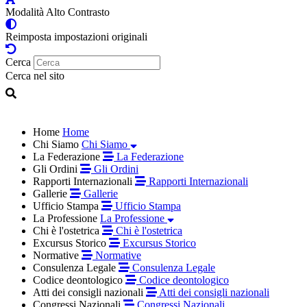
Modalità Alto Contrasto
Reimposta impostazioni originali
Cerca
Cerca nel sito
Home
Home
Chi Siamo
Chi Siamo
La Federazione
La Federazione
Gli Ordini
Gli Ordini
Rapporti Internazionali
Rapporti Internazionali
Gallerie
Gallerie
Ufficio Stampa
Ufficio Stampa
La Professione
La Professione
Chi è l'ostetrica
Chi è l'ostetrica
Excursus Storico
Excursus Storico
Normative
Normative
Consulenza Legale
Consulenza Legale
Codice deontologico
Codice deontologico
Atti dei consigli nazionali
Atti dei consigli nazionali
Congressi Nazionali
Congressi Nazionali