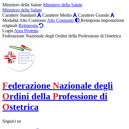
Ministero della Salute
Ministero della Salute
Ministero della Salute
Carattere Standard
Carattere Medio
Carattere Grande
Modalità Alto Contrasto
Alto Contrasto
Reimposta impostazioni
originali
Reimposta
Login
Area Protetta
Federazione Nazionale degli Ordini della Professione di Ostetrica
F
ederazione
N
azionale degli
O
rdini della
P
rofessione di
O
stetrica
Seguici su