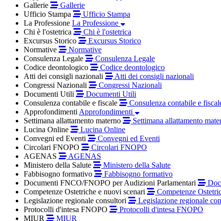
Gallerie
Gallerie
Ufficio Stampa
Ufficio Stampa
La Professione
La Professione
Chi è l'ostetrica
Chi è l'ostetrica
Excursus Storico
Excursus Storico
Normative
Normative
Consulenza Legale
Consulenza Legale
Codice deontologico
Codice deontologico
Atti dei consigli nazionali
Atti dei consigli nazionali
Congressi Nazionali
Congressi Nazionali
Documenti Utili
Documenti Utili
Consulenza contabile e fiscale
Consulenza contabile e fiscal
Approfondimenti
Approfondimenti
Settimana allattamento materno
Settimana allattamento mate
Lucina Online
Lucina Online
Convegni ed Eventi
Convegni ed Eventi
Circolari FNOPO
Circolari FNOPO
AGENAS
AGENAS
Ministero della Salute
Ministero della Salute
Fabbisogno formativo
Fabbisogno formativo
Documenti FNCO/FNOPO per Audizioni Parlamentari
Docu
Competenze Ostetriche e nuovi scenari
Competenze Ostetric
Legislazione regionale consultori
Legislazione regionale con
Protocolli d'intesa FNOPO
Protocolli d'intesa FNOPO
MIUR
MIUR