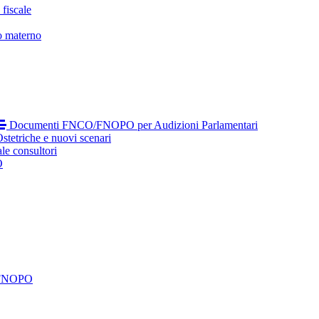
fiscale
o materno
Documenti FNCO/FNOPO per Audizioni Parlamentari
tetriche e nuovi scenari
le consultori
O
 FNOPO