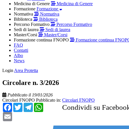
Medicina di Genere
Medicina di Genere
Formazione
Formazione
Normativa
Normativa
Biblioteca
Biblioteca
Percorso Formativo
Percorso Formativo
Sedi di laurea
Sedi di laurea
Master/Corsi
Master/Corsi
Formazione continua FNOPO
Formazione continua FNOP
FAQ
Contatti
Albo
News
Login
Area Protetta
Circolare n. 3/2026
Pubblicato il 19/01/2026
Circolari FNOPO
Pubblicato in:
Circolari FNOPO
Facebook
Twitter
Telegram
WhatsApp
Condividi su Faceboo
Email