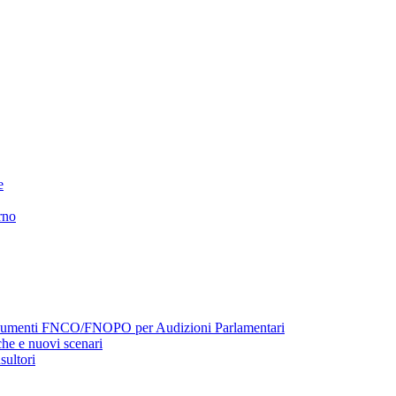
e
rno
menti FNCO/FNOPO per Audizioni Parlamentari
he e nuovi scenari
sultori