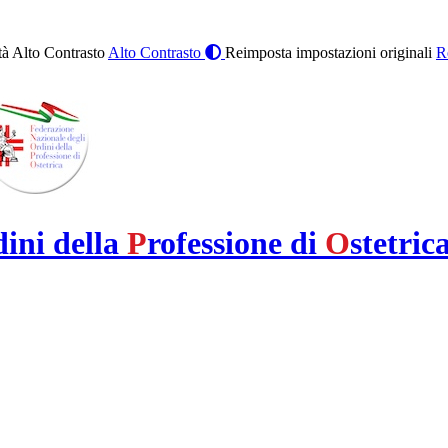
à Alto Contrasto
Alto Contrasto
Reimposta impostazioni originali
R
dini della
P
rofessione di
O
stetric