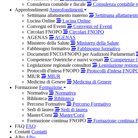
Consulenza contabile e fiscale
Consulenza contabile e 
Approfondimenti
Approfondimenti
Settimana allattamento materno
Settimana allattament
Lucina Online
Lucina Online
Convegni ed Eventi
Convegni ed Eventi
Circolari FNOPO
Circolari FNOPO
AGENAS
AGENAS
Ministero della Salute
Ministero della Salute
Fabbisogno formativo
Fabbisogno formativo
Documenti FNCO/FNOPO per Audizioni Parlamentari
Competenze Ostetriche e nuovi scenari
Competenze Os
Legislazione regionale consultori
Legislazione regiona
Protocolli d'intesa FNOPO
Protocolli d'intesa FNOP
MIUR
MIUR
Medicina di Genere
Medicina di Genere
Formazione
Formazione
Normativa
Normativa
Biblioteca
Biblioteca
Percorso Formativo
Percorso Formativo
Sedi di laurea
Sedi di laurea
Master/Corsi
Master/Corsi
Formazione continua FNOPO
Formazione continua
FAQ
FAQ
Contatti
Contatti
Albo
Albo