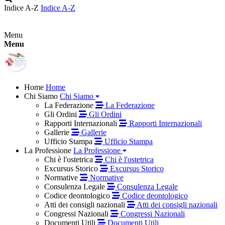
Indice A-Z
Indice A-Z
Menu
Menu
Home
Home
Chi Siamo
Chi Siamo
La Federazione
La Federazione
Gli Ordini
Gli Ordini
Rapporti Internazionali
Rapporti Internazionali
Gallerie
Gallerie
Ufficio Stampa
Ufficio Stampa
La Professione
La Professione
Chi è l'ostetrica
Chi è l'ostetrica
Excursus Storico
Excursus Storico
Normative
Normative
Consulenza Legale
Consulenza Legale
Codice deontologico
Codice deontologico
Atti dei consigli nazionali
Atti dei consigli nazionali
Congressi Nazionali
Congressi Nazionali
Documenti Utili
Documenti Utili