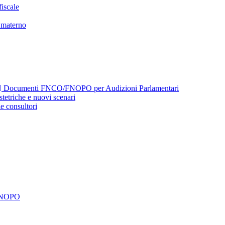
iscale
 materno
Documenti FNCO/FNOPO per Audizioni Parlamentari
etriche e nuovi scenari
e consultori
 FNOPO