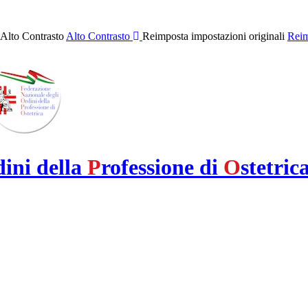
 Alto Contrasto
Alto Contrasto
Reimposta impostazioni originali
Reim
dini della
P
rofessione di
O
stetric