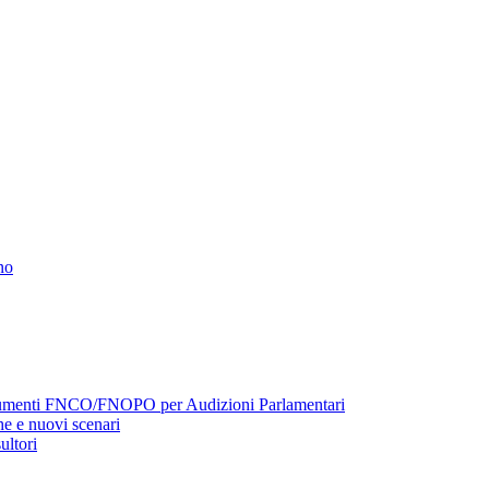
no
menti FNCO/FNOPO per Audizioni Parlamentari
e e nuovi scenari
ultori