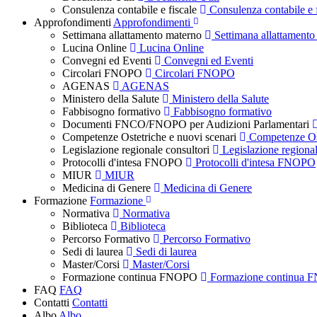
Consulenza contabile e fiscale
Consulenza contabile e f
Approfondimenti
Approfondimenti
Settimana allattamento materno
Settimana allattamento
Lucina Online
Lucina Online
Convegni ed Eventi
Convegni ed Eventi
Circolari FNOPO
Circolari FNOPO
AGENAS
AGENAS
Ministero della Salute
Ministero della Salute
Fabbisogno formativo
Fabbisogno formativo
Documenti FNCO/FNOPO per Audizioni Parlamentari
Competenze Ostetriche e nuovi scenari
Competenze Ost
Legislazione regionale consultori
Legislazione regional
Protocolli d'intesa FNOPO
Protocolli d'intesa FNOPO
MIUR
MIUR
Medicina di Genere
Medicina di Genere
Formazione
Formazione
Normativa
Normativa
Biblioteca
Biblioteca
Percorso Formativo
Percorso Formativo
Sedi di laurea
Sedi di laurea
Master/Corsi
Master/Corsi
Formazione continua FNOPO
Formazione continua
FAQ
FAQ
Contatti
Contatti
Albo
Albo