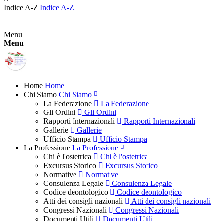
Indice A-Z
Indice A-Z
Menu
Menu
Home
Home
Chi Siamo
Chi Siamo
La Federazione
La Federazione
Gli Ordini
Gli Ordini
Rapporti Internazionali
Rapporti Internazionali
Gallerie
Gallerie
Ufficio Stampa
Ufficio Stampa
La Professione
La Professione
Chi è l'ostetrica
Chi è l'ostetrica
Excursus Storico
Excursus Storico
Normative
Normative
Consulenza Legale
Consulenza Legale
Codice deontologico
Codice deontologico
Atti dei consigli nazionali
Atti dei consigli nazionali
Congressi Nazionali
Congressi Nazionali
Documenti Utili
Documenti Utili