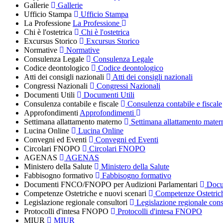
Gallerie
Gallerie
Ufficio Stampa
Ufficio Stampa
La Professione
La Professione
Chi è l'ostetrica
Chi è l'ostetrica
Excursus Storico
Excursus Storico
Normative
Normative
Consulenza Legale
Consulenza Legale
Codice deontologico
Codice deontologico
Atti dei consigli nazionali
Atti dei consigli nazionali
Congressi Nazionali
Congressi Nazionali
Documenti Utili
Documenti Utili
Consulenza contabile e fiscale
Consulenza contabile e fiscale
Approfondimenti
Approfondimenti
Settimana allattamento materno
Settimana allattamento mater
Lucina Online
Lucina Online
Convegni ed Eventi
Convegni ed Eventi
Circolari FNOPO
Circolari FNOPO
AGENAS
AGENAS
Ministero della Salute
Ministero della Salute
Fabbisogno formativo
Fabbisogno formativo
Documenti FNCO/FNOPO per Audizioni Parlamentari
Docu
Competenze Ostetriche e nuovi scenari
Competenze Ostetrich
Legislazione regionale consultori
Legislazione regionale cons
Protocolli d'intesa FNOPO
Protocolli d'intesa FNOPO
MIUR
MIUR