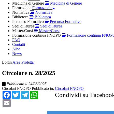
Medicina di Genere
Medicina di Genere
Formazione
Formazione
Normativa
Normativa
Biblioteca
Biblioteca
Percorso Formativo
Percorso Formativo
Sedi di laurea
Sedi di laurea
Master/Corsi
Master/Corsi
Formazione continua FNOPO
Formazione continua FNOP
FAQ
Contatti
Albo
News
Login
Area Protetta
Circolare n. 28/2025
Pubblicato il 24/06/2025
Circolari FNOPO
Pubblicato in:
Circolari FNOPO
Facebook
Twitter
Telegram
WhatsApp
Condividi su Faceboo
Email