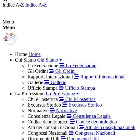
Indice A-Z
Indice A-Z
Menu
Menu
Home
Home
Chi Siamo
Chi Siamo
La Federazione
La Federazione
Gli Ordini
Gli Ordini
Rapporti Internazionali
Rapporti Internazionali
Gallerie
Gallerie
Ufficio Stampa
Ufficio Stampa
La Professione
La Professione
Chi è l'ostetrica
Chi è l'ostetrica
Excursus Storico
Excursus Storico
Normative
Normative
Consulenza Legale
Consulenza Legale
Codice deontologico
Codice deontologico
Atti dei consigli nazionali
Atti dei consigli nazionali
Congressi Nazionali
Congressi Nazionali
Documenti Utili
Documenti Utili