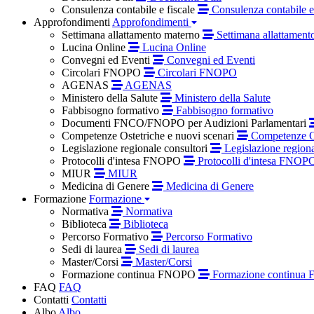
Consulenza contabile e fiscale
Consulenza contabile e 
Approfondimenti
Approfondimenti
Settimana allattamento materno
Settimana allattament
Lucina Online
Lucina Online
Convegni ed Eventi
Convegni ed Eventi
Circolari FNOPO
Circolari FNOPO
AGENAS
AGENAS
Ministero della Salute
Ministero della Salute
Fabbisogno formativo
Fabbisogno formativo
Documenti FNCO/FNOPO per Audizioni Parlamentari
Competenze Ostetriche e nuovi scenari
Competenze Os
Legislazione regionale consultori
Legislazione regiona
Protocolli d'intesa FNOPO
Protocolli d'intesa FNOP
MIUR
MIUR
Medicina di Genere
Medicina di Genere
Formazione
Formazione
Normativa
Normativa
Biblioteca
Biblioteca
Percorso Formativo
Percorso Formativo
Sedi di laurea
Sedi di laurea
Master/Corsi
Master/Corsi
Formazione continua FNOPO
Formazione continua
FAQ
FAQ
Contatti
Contatti
Albo
Albo