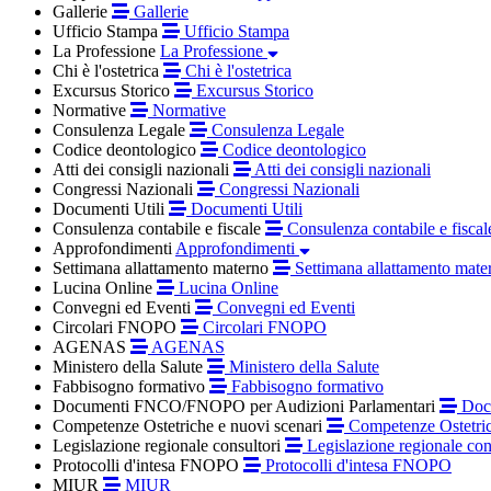
Gallerie
Gallerie
Ufficio Stampa
Ufficio Stampa
La Professione
La Professione
Chi è l'ostetrica
Chi è l'ostetrica
Excursus Storico
Excursus Storico
Normative
Normative
Consulenza Legale
Consulenza Legale
Codice deontologico
Codice deontologico
Atti dei consigli nazionali
Atti dei consigli nazionali
Congressi Nazionali
Congressi Nazionali
Documenti Utili
Documenti Utili
Consulenza contabile e fiscale
Consulenza contabile e fiscal
Approfondimenti
Approfondimenti
Settimana allattamento materno
Settimana allattamento mate
Lucina Online
Lucina Online
Convegni ed Eventi
Convegni ed Eventi
Circolari FNOPO
Circolari FNOPO
AGENAS
AGENAS
Ministero della Salute
Ministero della Salute
Fabbisogno formativo
Fabbisogno formativo
Documenti FNCO/FNOPO per Audizioni Parlamentari
Docu
Competenze Ostetriche e nuovi scenari
Competenze Ostetric
Legislazione regionale consultori
Legislazione regionale con
Protocolli d'intesa FNOPO
Protocolli d'intesa FNOPO
MIUR
MIUR