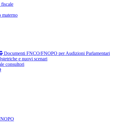
fiscale
o materno
Documenti FNCO/FNOPO per Audizioni Parlamentari
tetriche e nuovi scenari
le consultori
O
 FNOPO