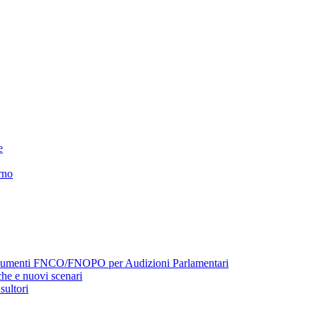
e
rno
menti FNCO/FNOPO per Audizioni Parlamentari
he e nuovi scenari
sultori