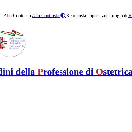
à Alto Contrasto
Alto Contrasto
Reimposta impostazioni originali
R
dini della
P
rofessione di
O
stetric