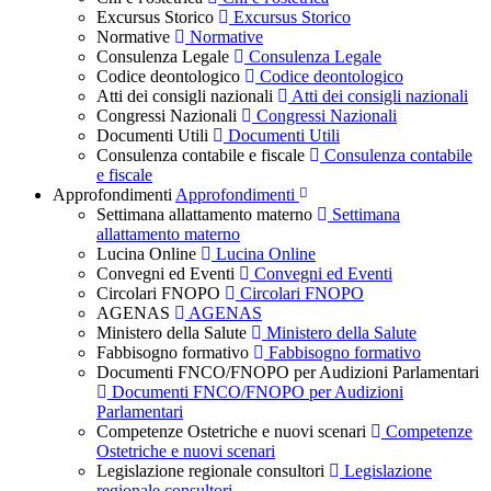
Excursus Storico
Excursus Storico
Normative
Normative
Consulenza Legale
Consulenza Legale
Codice deontologico
Codice deontologico
Atti dei consigli nazionali
Atti dei consigli nazionali
Congressi Nazionali
Congressi Nazionali
Documenti Utili
Documenti Utili
Consulenza contabile e fiscale
Consulenza contabile
e fiscale
Approfondimenti
Approfondimenti
Settimana allattamento materno
Settimana
allattamento materno
Lucina Online
Lucina Online
Convegni ed Eventi
Convegni ed Eventi
Circolari FNOPO
Circolari FNOPO
AGENAS
AGENAS
Ministero della Salute
Ministero della Salute
Fabbisogno formativo
Fabbisogno formativo
Documenti FNCO/FNOPO per Audizioni Parlamentari
Documenti FNCO/FNOPO per Audizioni
Parlamentari
Competenze Ostetriche e nuovi scenari
Competenze
Ostetriche e nuovi scenari
Legislazione regionale consultori
Legislazione
regionale consultori