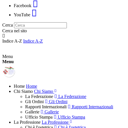
Facebook
YouTube
Cerca
Cerca nel sito
Indice A-Z
Indice A-Z
Menu
Menu
Home
Home
Chi Siamo
Chi Siamo
La Federazione
La Federazione
Gli Ordini
Gli Ordini
Rapporti Internazionali
Rapporti Internazionali
Gallerie
Gallerie
Ufficio Stampa
Ufficio Stampa
La Professione
La Professione
Chi è l'ostetrica
Chi è l'ostetrica