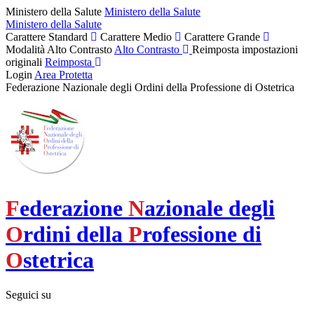
Ministero della Salute
Ministero della Salute
Ministero della Salute
Carattere Standard
Carattere Medio
Carattere Grande
Modalità Alto Contrasto
Alto Contrasto
Reimposta impostazioni
originali
Reimposta
Login
Area Protetta
Federazione Nazionale degli Ordini della Professione di Ostetrica
F
ederazione
N
azionale degli
O
rdini della
P
rofessione di
O
stetrica
Seguici su