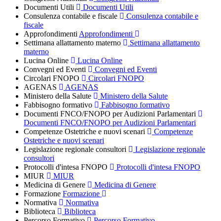
Documenti Utili
Documenti Utili
Consulenza contabile e fiscale
Consulenza contabile e
fiscale
Approfondimenti
Approfondimenti
Settimana allattamento materno
Settimana allattamento
materno
Lucina Online
Lucina Online
Convegni ed Eventi
Convegni ed Eventi
Circolari FNOPO
Circolari FNOPO
AGENAS
AGENAS
Ministero della Salute
Ministero della Salute
Fabbisogno formativo
Fabbisogno formativo
Documenti FNCO/FNOPO per Audizioni Parlamentari
Documenti FNCO/FNOPO per Audizioni Parlamentari
Competenze Ostetriche e nuovi scenari
Competenze
Ostetriche e nuovi scenari
Legislazione regionale consultori
Legislazione regionale
consultori
Protocolli d'intesa FNOPO
Protocolli d'intesa FNOPO
MIUR
MIUR
Medicina di Genere
Medicina di Genere
Formazione
Formazione
Normativa
Normativa
Biblioteca
Biblioteca
Percorso Formativo
Percorso Formativo