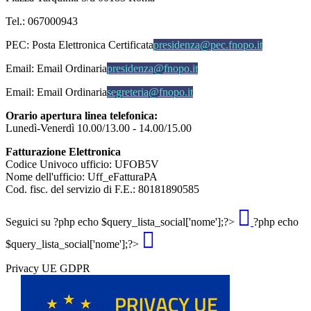
Tel.: 067000943
PEC:
Posta Elettronica Certificata
presidenza@pec.fnopo.it
Email:
Email Ordinaria
presidenza@fnopo.it
Email:
Email Ordinaria
segreteria@fnopo.it
Orario apertura linea telefonica:
Lunedì-Venerdì 10.00/13.00 - 14.00/15.00
Fatturazione Elettronica
Codice Univoco ufficio: UFOB5V
Nome dell'ufficio: Uff_eFatturaPA
Cod. fisc. del servizio di F.E.: 80181890585
Seguici su
?php echo $query_lista_social['nome'];?>
?php echo
$query_lista_social['nome'];?>
Privacy UE GDPR