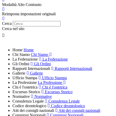
Modalità Alto Contrasto
Reimposta impostazioni originali
Cerca
Cerca nel sito
Home
Home
Chi Siamo
Chi Siamo
La Federazione
La Federazione
Gli Ordini
Gli Ordini
Rapporti Internazionali
Rapporti Internazionali
Gallerie
Gallerie
Ufficio Stampa
Ufficio Stampa
La Professione
La Professione
Chi è l'ostetrica
Chi è l'ostetrica
Excursus Storico
Excursus Storico
Normative
Normative
Consulenza Legale
Consulenza Legale
Codice deontologico
Codice deontologico
Atti dei consigli nazionali
Atti dei consigli nazionali
Congressi Nazionali
Congressi Nazionali