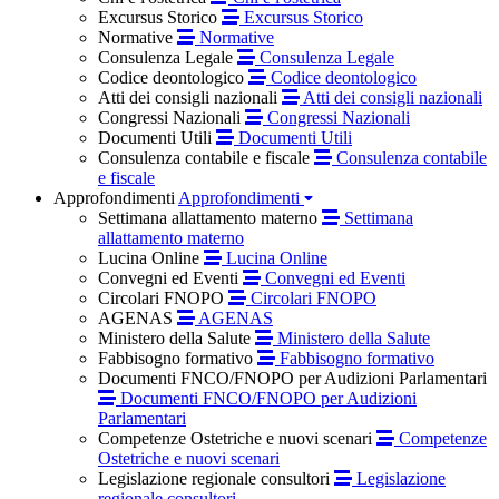
Excursus Storico
Excursus Storico
Normative
Normative
Consulenza Legale
Consulenza Legale
Codice deontologico
Codice deontologico
Atti dei consigli nazionali
Atti dei consigli nazionali
Congressi Nazionali
Congressi Nazionali
Documenti Utili
Documenti Utili
Consulenza contabile e fiscale
Consulenza contabile
e fiscale
Approfondimenti
Approfondimenti
Settimana allattamento materno
Settimana
allattamento materno
Lucina Online
Lucina Online
Convegni ed Eventi
Convegni ed Eventi
Circolari FNOPO
Circolari FNOPO
AGENAS
AGENAS
Ministero della Salute
Ministero della Salute
Fabbisogno formativo
Fabbisogno formativo
Documenti FNCO/FNOPO per Audizioni Parlamentari
Documenti FNCO/FNOPO per Audizioni
Parlamentari
Competenze Ostetriche e nuovi scenari
Competenze
Ostetriche e nuovi scenari
Legislazione regionale consultori
Legislazione
regionale consultori