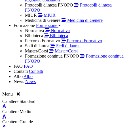
Protocolli d'intesa FNOPO
Protocolli d'intesa
FNOPO
MIUR
MIUR
Medicina di Genere
Medicina di Genere
Formazione
Formazione
Normativa
Normativa
Biblioteca
Biblioteca
Percorso Formativo
Percorso Formativo
Sedi di laurea
Sedi di laurea
Master/Corsi
Master/Corsi
Formazione continua FNOPO
Formazione continua
FNOPO
FAQ
FAQ
Contatti
Contatti
Albo
Albo
News
News
Menu
Carattere Standard
Carattere Medio
Carattere Grande