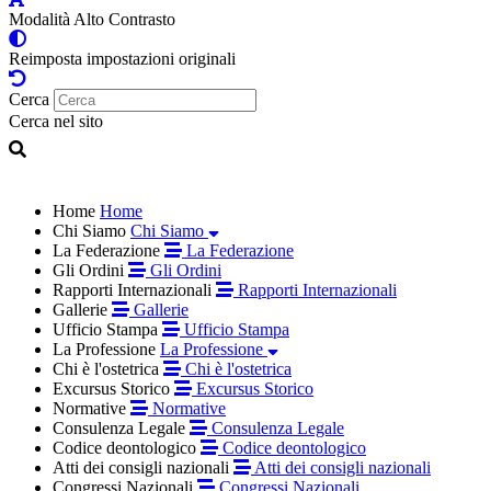
Modalità Alto Contrasto
Reimposta impostazioni originali
Cerca
Cerca nel sito
Home
Home
Chi Siamo
Chi Siamo
La Federazione
La Federazione
Gli Ordini
Gli Ordini
Rapporti Internazionali
Rapporti Internazionali
Gallerie
Gallerie
Ufficio Stampa
Ufficio Stampa
La Professione
La Professione
Chi è l'ostetrica
Chi è l'ostetrica
Excursus Storico
Excursus Storico
Normative
Normative
Consulenza Legale
Consulenza Legale
Codice deontologico
Codice deontologico
Atti dei consigli nazionali
Atti dei consigli nazionali
Congressi Nazionali
Congressi Nazionali