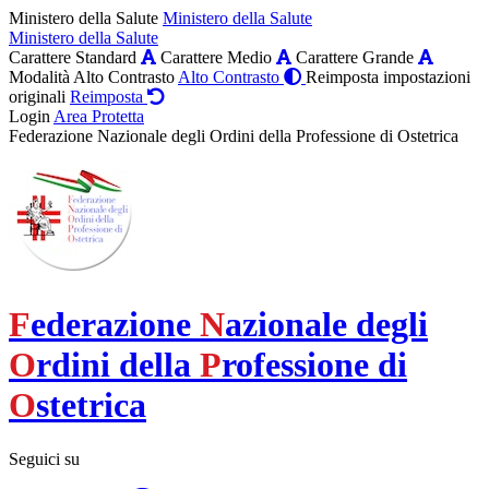
Ministero della Salute
Ministero della Salute
Ministero della Salute
Carattere Standard
Carattere Medio
Carattere Grande
Modalità Alto Contrasto
Alto Contrasto
Reimposta impostazioni
originali
Reimposta
Login
Area Protetta
Federazione Nazionale degli Ordini della Professione di Ostetrica
F
ederazione
N
azionale degli
O
rdini della
P
rofessione di
O
stetrica
Seguici su