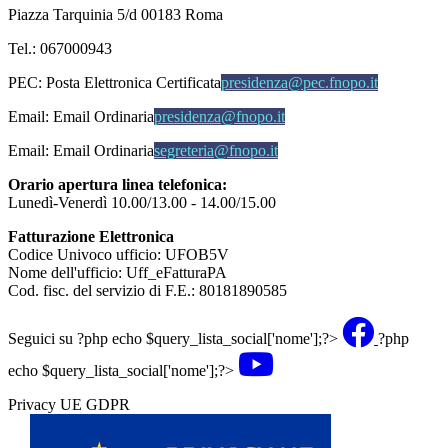
Piazza Tarquinia 5/d 00183 Roma
Tel.: 067000943
PEC:
Posta Elettronica Certificata
presidenza@pec.fnopo.it
Email:
Email Ordinaria
presidenza@fnopo.it
Email:
Email Ordinaria
segreteria@fnopo.it
Orario apertura linea telefonica:
Lunedì-Venerdì 10.00/13.00 - 14.00/15.00
Fatturazione Elettronica
Codice Univoco ufficio: UFOB5V
Nome dell'ufficio: Uff_eFatturaPA
Cod. fisc. del servizio di F.E.: 80181890585
Seguici su
?php echo $query_lista_social['nome'];?>
?php
echo $query_lista_social['nome'];?>
Privacy UE GDPR