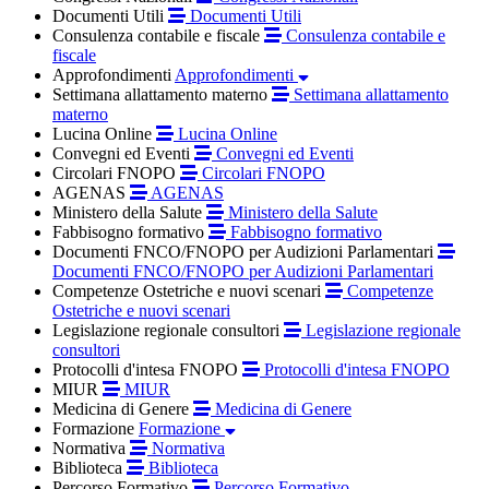
Documenti Utili
Documenti Utili
Consulenza contabile e fiscale
Consulenza contabile e
fiscale
Approfondimenti
Approfondimenti
Settimana allattamento materno
Settimana allattamento
materno
Lucina Online
Lucina Online
Convegni ed Eventi
Convegni ed Eventi
Circolari FNOPO
Circolari FNOPO
AGENAS
AGENAS
Ministero della Salute
Ministero della Salute
Fabbisogno formativo
Fabbisogno formativo
Documenti FNCO/FNOPO per Audizioni Parlamentari
Documenti FNCO/FNOPO per Audizioni Parlamentari
Competenze Ostetriche e nuovi scenari
Competenze
Ostetriche e nuovi scenari
Legislazione regionale consultori
Legislazione regionale
consultori
Protocolli d'intesa FNOPO
Protocolli d'intesa FNOPO
MIUR
MIUR
Medicina di Genere
Medicina di Genere
Formazione
Formazione
Normativa
Normativa
Biblioteca
Biblioteca
Percorso Formativo
Percorso Formativo