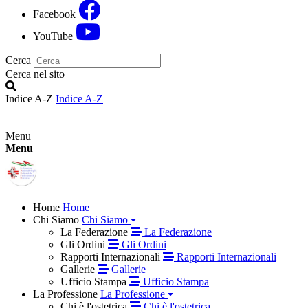
Facebook
YouTube
Cerca
Cerca nel sito
Indice A-Z
Indice A-Z
Menu
Menu
Home
Home
Chi Siamo
Chi Siamo
La Federazione
La Federazione
Gli Ordini
Gli Ordini
Rapporti Internazionali
Rapporti Internazionali
Gallerie
Gallerie
Ufficio Stampa
Ufficio Stampa
La Professione
La Professione
Chi è l'ostetrica
Chi è l'ostetrica