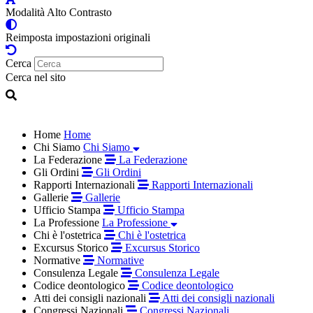
Modalità Alto Contrasto
Reimposta impostazioni originali
Cerca
Cerca nel sito
Home
Home
Chi Siamo
Chi Siamo
La Federazione
La Federazione
Gli Ordini
Gli Ordini
Rapporti Internazionali
Rapporti Internazionali
Gallerie
Gallerie
Ufficio Stampa
Ufficio Stampa
La Professione
La Professione
Chi è l'ostetrica
Chi è l'ostetrica
Excursus Storico
Excursus Storico
Normative
Normative
Consulenza Legale
Consulenza Legale
Codice deontologico
Codice deontologico
Atti dei consigli nazionali
Atti dei consigli nazionali
Congressi Nazionali
Congressi Nazionali