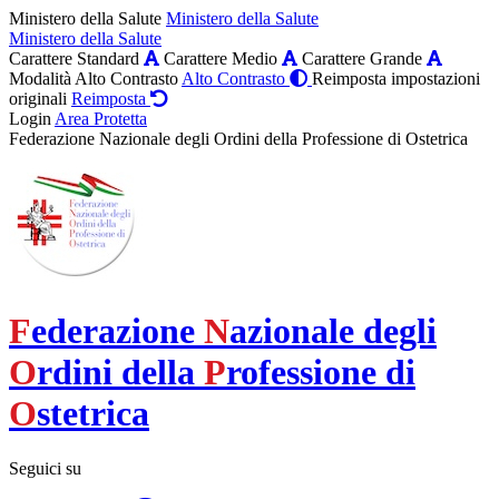
Ministero della Salute
Ministero della Salute
Ministero della Salute
Carattere Standard
Carattere Medio
Carattere Grande
Modalità Alto Contrasto
Alto Contrasto
Reimposta impostazioni
originali
Reimposta
Login
Area Protetta
Federazione Nazionale degli Ordini della Professione di Ostetrica
F
ederazione
N
azionale degli
O
rdini della
P
rofessione di
O
stetrica
Seguici su