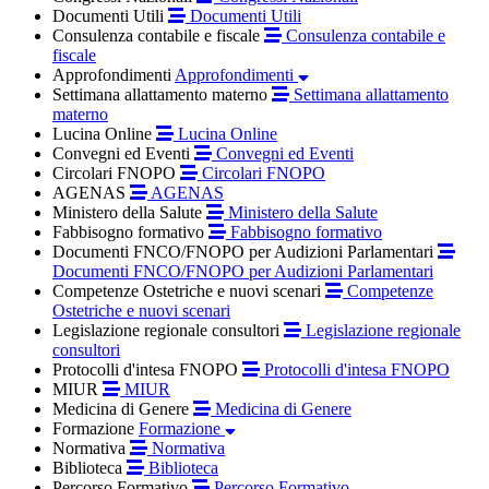
Documenti Utili
Documenti Utili
Consulenza contabile e fiscale
Consulenza contabile e
fiscale
Approfondimenti
Approfondimenti
Settimana allattamento materno
Settimana allattamento
materno
Lucina Online
Lucina Online
Convegni ed Eventi
Convegni ed Eventi
Circolari FNOPO
Circolari FNOPO
AGENAS
AGENAS
Ministero della Salute
Ministero della Salute
Fabbisogno formativo
Fabbisogno formativo
Documenti FNCO/FNOPO per Audizioni Parlamentari
Documenti FNCO/FNOPO per Audizioni Parlamentari
Competenze Ostetriche e nuovi scenari
Competenze
Ostetriche e nuovi scenari
Legislazione regionale consultori
Legislazione regionale
consultori
Protocolli d'intesa FNOPO
Protocolli d'intesa FNOPO
MIUR
MIUR
Medicina di Genere
Medicina di Genere
Formazione
Formazione
Normativa
Normativa
Biblioteca
Biblioteca
Percorso Formativo
Percorso Formativo