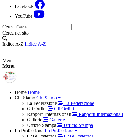
Facebook
YouTube
Cerca
Cerca nel sito
Indice A-Z
Indice A-Z
Menu
Menu
Home
Home
Chi Siamo
Chi Siamo
La Federazione
La Federazione
Gli Ordini
Gli Ordini
Rapporti Internazionali
Rapporti Internazionali
Gallerie
Gallerie
Ufficio Stampa
Ufficio Stampa
La Professione
La Professione
Chi è l'ostetrica
Chi è l'ostetrica