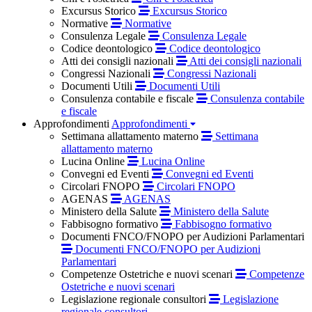
Excursus Storico
Excursus Storico
Normative
Normative
Consulenza Legale
Consulenza Legale
Codice deontologico
Codice deontologico
Atti dei consigli nazionali
Atti dei consigli nazionali
Congressi Nazionali
Congressi Nazionali
Documenti Utili
Documenti Utili
Consulenza contabile e fiscale
Consulenza contabile
e fiscale
Approfondimenti
Approfondimenti
Settimana allattamento materno
Settimana
allattamento materno
Lucina Online
Lucina Online
Convegni ed Eventi
Convegni ed Eventi
Circolari FNOPO
Circolari FNOPO
AGENAS
AGENAS
Ministero della Salute
Ministero della Salute
Fabbisogno formativo
Fabbisogno formativo
Documenti FNCO/FNOPO per Audizioni Parlamentari
Documenti FNCO/FNOPO per Audizioni
Parlamentari
Competenze Ostetriche e nuovi scenari
Competenze
Ostetriche e nuovi scenari
Legislazione regionale consultori
Legislazione
regionale consultori