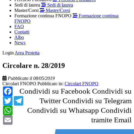
Sedi di laurea
Sedi di laurea
Master/Corsi
Master/Corsi
Formazione continua FNOPO
Formazione continua
FNOPO
FAQ
Contatti
Albo
News
Login
Area Protetta
Circolare n. 28/2019
Pubblicato il 08/05/2019
Circolari FNOPO
Pubblicato in:
Circolari FNOPO
Facebook
Condividi su Facebook
Condividi su
Twitter
Telegram
Twitter
Condividi su Telegram
WhatsApp
Condividi su Whatsapp
Condividi
Email
tramite Email