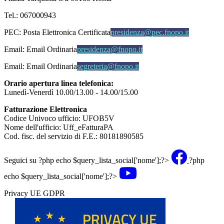
Tel.: 067000943
PEC:
Posta Elettronica Certificata
presidenza@pec.fnopo.it
Email:
Email Ordinaria
presidenza@fnopo.it
Email:
Email Ordinaria
segreteria@fnopo.it
Orario apertura linea telefonica:
Lunedì-Venerdì 10.00/13.00 - 14.00/15.00
Fatturazione Elettronica
Codice Univoco ufficio: UFOB5V
Nome dell'ufficio: Uff_eFatturaPA
Cod. fisc. del servizio di F.E.: 80181890585
Seguici su
?php echo $query_lista_social['nome'];?>
?php
echo $query_lista_social['nome'];?>
Privacy UE GDPR