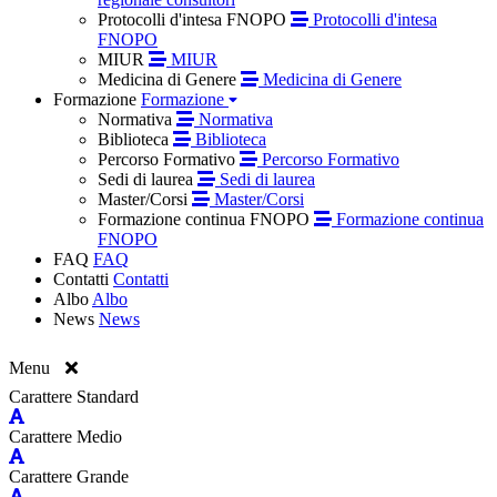
Protocolli d'intesa FNOPO
Protocolli d'intesa
FNOPO
MIUR
MIUR
Medicina di Genere
Medicina di Genere
Formazione
Formazione
Normativa
Normativa
Biblioteca
Biblioteca
Percorso Formativo
Percorso Formativo
Sedi di laurea
Sedi di laurea
Master/Corsi
Master/Corsi
Formazione continua FNOPO
Formazione continua
FNOPO
FAQ
FAQ
Contatti
Contatti
Albo
Albo
News
News
Menu
Carattere Standard
Carattere Medio
Carattere Grande