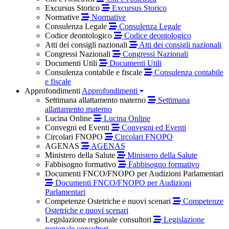
Excursus Storico
Excursus Storico
Normative
Normative
Consulenza Legale
Consulenza Legale
Codice deontologico
Codice deontologico
Atti dei consigli nazionali
Atti dei consigli nazionali
Congressi Nazionali
Congressi Nazionali
Documenti Utili
Documenti Utili
Consulenza contabile e fiscale
Consulenza contabile
e fiscale
Approfondimenti
Approfondimenti
Settimana allattamento materno
Settimana
allattamento materno
Lucina Online
Lucina Online
Convegni ed Eventi
Convegni ed Eventi
Circolari FNOPO
Circolari FNOPO
AGENAS
AGENAS
Ministero della Salute
Ministero della Salute
Fabbisogno formativo
Fabbisogno formativo
Documenti FNCO/FNOPO per Audizioni Parlamentari
Documenti FNCO/FNOPO per Audizioni
Parlamentari
Competenze Ostetriche e nuovi scenari
Competenze
Ostetriche e nuovi scenari
Legislazione regionale consultori
Legislazione
regionale consultori