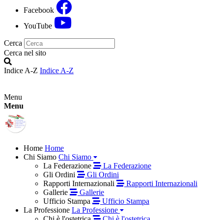
Facebook
YouTube
Cerca
Cerca nel sito
Indice A-Z
Indice A-Z
Menu
Menu
Home
Home
Chi Siamo
Chi Siamo
La Federazione
La Federazione
Gli Ordini
Gli Ordini
Rapporti Internazionali
Rapporti Internazionali
Gallerie
Gallerie
Ufficio Stampa
Ufficio Stampa
La Professione
La Professione
Chi è l'ostetrica
Chi è l'ostetrica