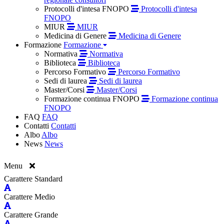
Protocolli d'intesa FNOPO
Protocolli d'intesa
FNOPO
MIUR
MIUR
Medicina di Genere
Medicina di Genere
Formazione
Formazione
Normativa
Normativa
Biblioteca
Biblioteca
Percorso Formativo
Percorso Formativo
Sedi di laurea
Sedi di laurea
Master/Corsi
Master/Corsi
Formazione continua FNOPO
Formazione continua
FNOPO
FAQ
FAQ
Contatti
Contatti
Albo
Albo
News
News
Menu
Carattere Standard
Carattere Medio
Carattere Grande