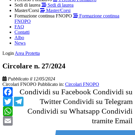
Sedi di laurea
Sedi di laurea
Master/Corsi
Master/Corsi
Formazione continua FNOPO
Formazione continua
FNOPO
FAQ
Contatti
Albo
News
Login
Area Protetta
Circolare n. 27/2024
Pubblicato il 12/05/2024
Circolari FNOPO
Pubblicato in:
Circolari FNOPO
Facebook
Condividi su Facebook
Condividi su
Twitter
Telegram
Twitter
Condividi su Telegram
WhatsApp
Condividi su Whatsapp
Condividi
Email
tramite Email