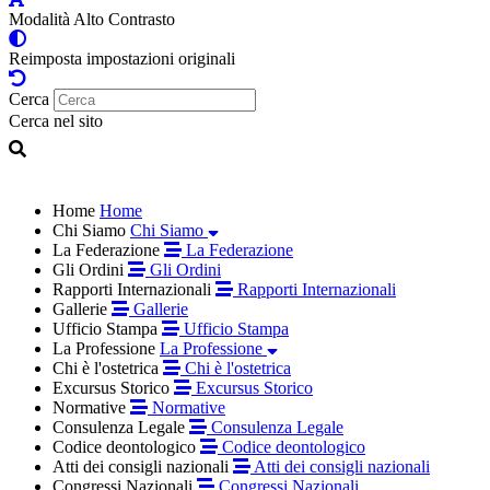
Modalità Alto Contrasto
Reimposta impostazioni originali
Cerca
Cerca nel sito
Home
Home
Chi Siamo
Chi Siamo
La Federazione
La Federazione
Gli Ordini
Gli Ordini
Rapporti Internazionali
Rapporti Internazionali
Gallerie
Gallerie
Ufficio Stampa
Ufficio Stampa
La Professione
La Professione
Chi è l'ostetrica
Chi è l'ostetrica
Excursus Storico
Excursus Storico
Normative
Normative
Consulenza Legale
Consulenza Legale
Codice deontologico
Codice deontologico
Atti dei consigli nazionali
Atti dei consigli nazionali
Congressi Nazionali
Congressi Nazionali