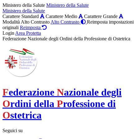
Ministero della Salute
Ministero della Salute
Ministero della Salute
Carattere Standard
Carattere Medio
Carattere Grande
Modalità Alto Contrasto
Alto Contrasto
Reimposta impostazioni
originali
Reimposta
Login
Area Protetta
Federazione Nazionale degli Ordini della Professione di Ostetrica
F
ederazione
N
azionale degli
O
rdini della
P
rofessione di
O
stetrica
Seguici su