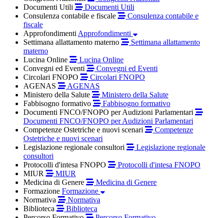
Documenti Utili
Documenti Utili
Consulenza contabile e fiscale
Consulenza contabile e
fiscale
Approfondimenti
Approfondimenti
Settimana allattamento materno
Settimana allattamento
materno
Lucina Online
Lucina Online
Convegni ed Eventi
Convegni ed Eventi
Circolari FNOPO
Circolari FNOPO
AGENAS
AGENAS
Ministero della Salute
Ministero della Salute
Fabbisogno formativo
Fabbisogno formativo
Documenti FNCO/FNOPO per Audizioni Parlamentari
Documenti FNCO/FNOPO per Audizioni Parlamentari
Competenze Ostetriche e nuovi scenari
Competenze
Ostetriche e nuovi scenari
Legislazione regionale consultori
Legislazione regionale
consultori
Protocolli d'intesa FNOPO
Protocolli d'intesa FNOPO
MIUR
MIUR
Medicina di Genere
Medicina di Genere
Formazione
Formazione
Normativa
Normativa
Biblioteca
Biblioteca
Percorso Formativo
Percorso Formativo