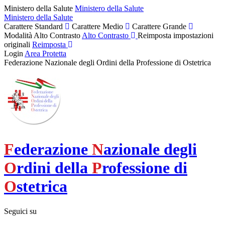
Ministero della Salute
Ministero della Salute
Ministero della Salute
Carattere Standard
Carattere Medio
Carattere Grande
Modalità Alto Contrasto
Alto Contrasto
Reimposta impostazioni
originali
Reimposta
Login
Area Protetta
Federazione Nazionale degli Ordini della Professione di Ostetrica
F
ederazione
N
azionale degli
O
rdini della
P
rofessione di
O
stetrica
Seguici su