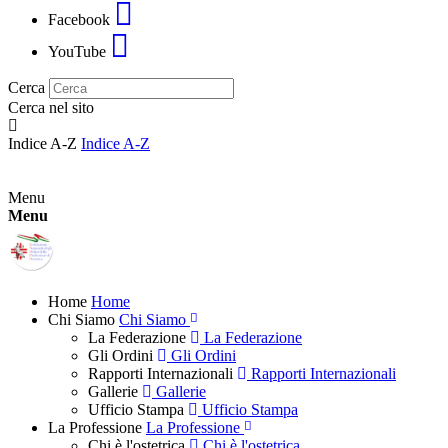
Facebook
YouTube
Cerca
Cerca nel sito
Indice A-Z
Indice A-Z
Menu
Menu
Home
Home
Chi Siamo
Chi Siamo
La Federazione
La Federazione
Gli Ordini
Gli Ordini
Rapporti Internazionali
Rapporti Internazionali
Gallerie
Gallerie
Ufficio Stampa
Ufficio Stampa
La Professione
La Professione
Chi è l'ostetrica
Chi è l'ostetrica