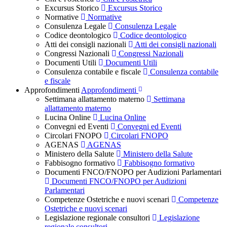
Excursus Storico
Excursus Storico
Normative
Normative
Consulenza Legale
Consulenza Legale
Codice deontologico
Codice deontologico
Atti dei consigli nazionali
Atti dei consigli nazionali
Congressi Nazionali
Congressi Nazionali
Documenti Utili
Documenti Utili
Consulenza contabile e fiscale
Consulenza contabile
e fiscale
Approfondimenti
Approfondimenti
Settimana allattamento materno
Settimana
allattamento materno
Lucina Online
Lucina Online
Convegni ed Eventi
Convegni ed Eventi
Circolari FNOPO
Circolari FNOPO
AGENAS
AGENAS
Ministero della Salute
Ministero della Salute
Fabbisogno formativo
Fabbisogno formativo
Documenti FNCO/FNOPO per Audizioni Parlamentari
Documenti FNCO/FNOPO per Audizioni
Parlamentari
Competenze Ostetriche e nuovi scenari
Competenze
Ostetriche e nuovi scenari
Legislazione regionale consultori
Legislazione
regionale consultori