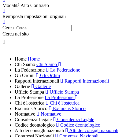
Modalità Alto Contrasto
Reimposta impostazioni originali
Cerca
Cerca nel sito
Home
Home
Chi Siamo
Chi Siamo
La Federazione
La Federazione
Gli Ordini
Gli Ordini
Rapporti Internazionali
Rapporti Internazionali
Gallerie
Gallerie
Ufficio Stampa
Ufficio Stampa
La Professione
La Professione
Chi è l'ostetrica
Chi è l'ostetrica
Excursus Storico
Excursus Storico
Normative
Normative
Consulenza Legale
Consulenza Legale
Codice deontologico
Codice deontologico
Atti dei consigli nazionali
Atti dei consigli nazionali
Congressi Nazionali
Congressi Nazionali