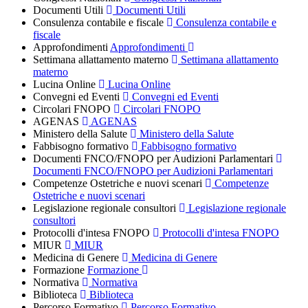
Documenti Utili
Documenti Utili
Consulenza contabile e fiscale
Consulenza contabile e
fiscale
Approfondimenti
Approfondimenti
Settimana allattamento materno
Settimana allattamento
materno
Lucina Online
Lucina Online
Convegni ed Eventi
Convegni ed Eventi
Circolari FNOPO
Circolari FNOPO
AGENAS
AGENAS
Ministero della Salute
Ministero della Salute
Fabbisogno formativo
Fabbisogno formativo
Documenti FNCO/FNOPO per Audizioni Parlamentari
Documenti FNCO/FNOPO per Audizioni Parlamentari
Competenze Ostetriche e nuovi scenari
Competenze
Ostetriche e nuovi scenari
Legislazione regionale consultori
Legislazione regionale
consultori
Protocolli d'intesa FNOPO
Protocolli d'intesa FNOPO
MIUR
MIUR
Medicina di Genere
Medicina di Genere
Formazione
Formazione
Normativa
Normativa
Biblioteca
Biblioteca
Percorso Formativo
Percorso Formativo