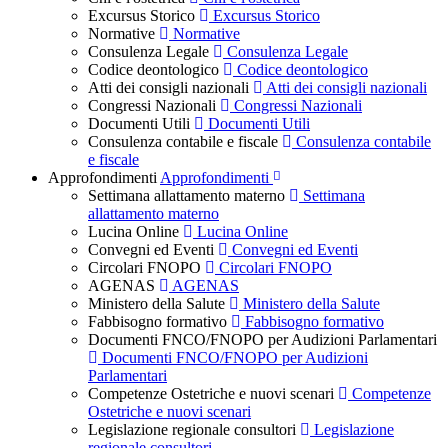
Excursus Storico
Excursus Storico
Normative
Normative
Consulenza Legale
Consulenza Legale
Codice deontologico
Codice deontologico
Atti dei consigli nazionali
Atti dei consigli nazionali
Congressi Nazionali
Congressi Nazionali
Documenti Utili
Documenti Utili
Consulenza contabile e fiscale
Consulenza contabile
e fiscale
Approfondimenti
Approfondimenti
Settimana allattamento materno
Settimana
allattamento materno
Lucina Online
Lucina Online
Convegni ed Eventi
Convegni ed Eventi
Circolari FNOPO
Circolari FNOPO
AGENAS
AGENAS
Ministero della Salute
Ministero della Salute
Fabbisogno formativo
Fabbisogno formativo
Documenti FNCO/FNOPO per Audizioni Parlamentari
Documenti FNCO/FNOPO per Audizioni
Parlamentari
Competenze Ostetriche e nuovi scenari
Competenze
Ostetriche e nuovi scenari
Legislazione regionale consultori
Legislazione
regionale consultori