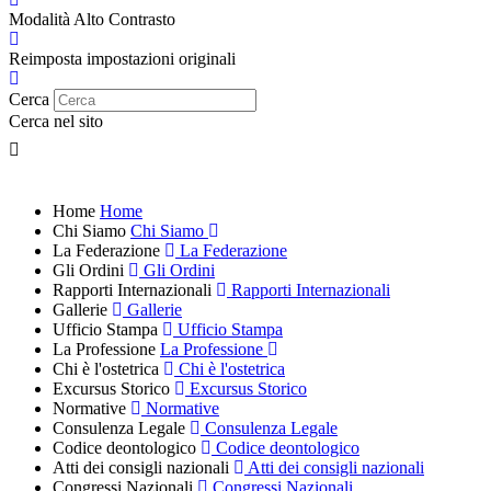
Modalità Alto Contrasto
Reimposta impostazioni originali
Cerca
Cerca nel sito
Home
Home
Chi Siamo
Chi Siamo
La Federazione
La Federazione
Gli Ordini
Gli Ordini
Rapporti Internazionali
Rapporti Internazionali
Gallerie
Gallerie
Ufficio Stampa
Ufficio Stampa
La Professione
La Professione
Chi è l'ostetrica
Chi è l'ostetrica
Excursus Storico
Excursus Storico
Normative
Normative
Consulenza Legale
Consulenza Legale
Codice deontologico
Codice deontologico
Atti dei consigli nazionali
Atti dei consigli nazionali
Congressi Nazionali
Congressi Nazionali