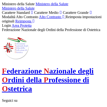
Ministero della Salute
Ministero della Salute
Ministero della Salute
Carattere Standard
Carattere Medio
Carattere Grande
Modalità Alto Contrasto
Alto Contrasto
Reimposta impostazioni
originali
Reimposta
Login
Area Protetta
Federazione Nazionale degli Ordini della Professione di Ostetrica
F
ederazione
N
azionale degli
O
rdini della
P
rofessione di
O
stetrica
Seguici su