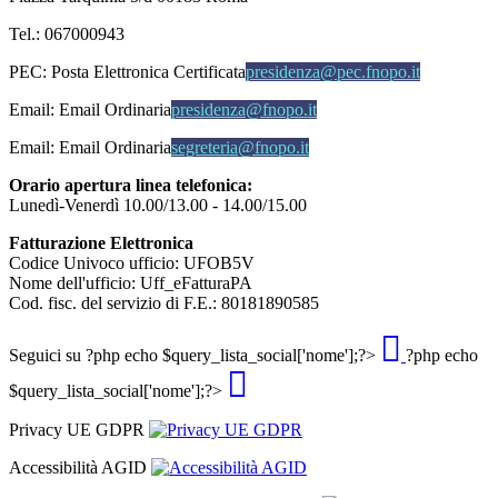
Tel.: 067000943
PEC:
Posta Elettronica Certificata
presidenza@pec.fnopo.it
Email:
Email Ordinaria
presidenza@fnopo.it
Email:
Email Ordinaria
segreteria@fnopo.it
Orario apertura linea telefonica:
Lunedì-Venerdì 10.00/13.00 - 14.00/15.00
Fatturazione Elettronica
Codice Univoco ufficio: UFOB5V
Nome dell'ufficio: Uff_eFatturaPA
Cod. fisc. del servizio di F.E.: 80181890585
Seguici su
?php echo $query_lista_social['nome'];?>
?php echo
$query_lista_social['nome'];?>
Privacy UE GDPR
Accessibilità AGID