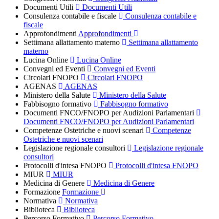
Documenti Utili
Documenti Utili
Consulenza contabile e fiscale
Consulenza contabile e
fiscale
Approfondimenti
Approfondimenti
Settimana allattamento materno
Settimana allattamento
materno
Lucina Online
Lucina Online
Convegni ed Eventi
Convegni ed Eventi
Circolari FNOPO
Circolari FNOPO
AGENAS
AGENAS
Ministero della Salute
Ministero della Salute
Fabbisogno formativo
Fabbisogno formativo
Documenti FNCO/FNOPO per Audizioni Parlamentari
Documenti FNCO/FNOPO per Audizioni Parlamentari
Competenze Ostetriche e nuovi scenari
Competenze
Ostetriche e nuovi scenari
Legislazione regionale consultori
Legislazione regionale
consultori
Protocolli d'intesa FNOPO
Protocolli d'intesa FNOPO
MIUR
MIUR
Medicina di Genere
Medicina di Genere
Formazione
Formazione
Normativa
Normativa
Biblioteca
Biblioteca
Percorso Formativo
Percorso Formativo