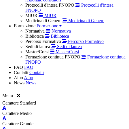
Protocolli d'intesa FNOPO
Protocolli d'intesa
FNOPO
MIUR
MIUR
Medicina di Genere
Medicina di Genere
Formazione
Formazione
Normativa
Normativa
Biblioteca
Biblioteca
Percorso Formativo
Percorso Formativo
Sedi di laurea
Sedi di laurea
Master/Corsi
Master/Corsi
Formazione continua FNOPO
Formazione continua
FNOPO
FAQ
FAQ
Contatti
Contatti
Albo
Albo
News
News
Menu
Carattere Standard
Carattere Medio
Carattere Grande