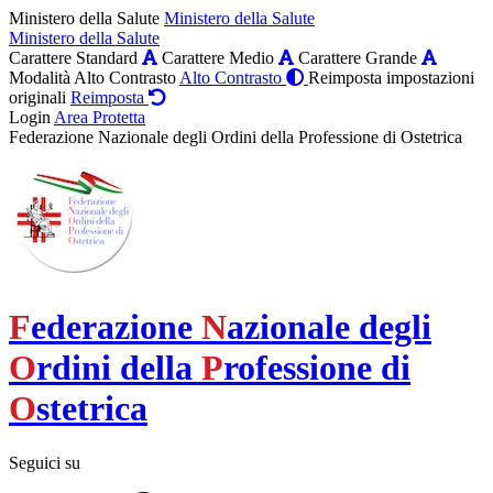
Ministero della Salute
Ministero della Salute
Ministero della Salute
Carattere Standard
Carattere Medio
Carattere Grande
Modalità Alto Contrasto
Alto Contrasto
Reimposta impostazioni
originali
Reimposta
Login
Area Protetta
Federazione Nazionale degli Ordini della Professione di Ostetrica
F
ederazione
N
azionale degli
O
rdini della
P
rofessione di
O
stetrica
Seguici su