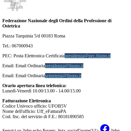
Federazione Nazionale degli Ordini della Professione di
Ostetrica
Piazza Tarquinia 5/d 00183 Roma
Tel.: 067000943
PEC:
Posta Elettronica Certificata
presidenza@pec.fnopo.it
Email:
Email Ordinaria
presidenza@fnopo.it
Email:
Email Ordinaria
segreteria@fnopo.it
Orario apertura linea telefonica:
Lunedì-Venerdì 10.00/13.00 - 14.00/15.00
Fatturazione Elettronica
Codice Univoco ufficio: UFOB5V
Nome dell'ufficio: Uff_eFatturaPA
Cod. fisc. del servizio di F.E.: 80181890585
Seguici su
?php echo $query_lista_social['nome'];?>
?php