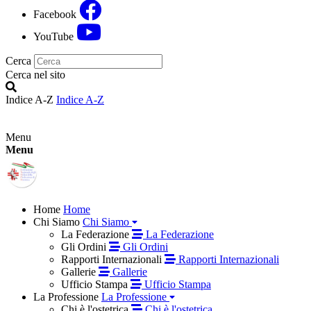
Facebook
YouTube
Cerca
Cerca nel sito
Indice A-Z
Indice A-Z
Menu
Menu
Home
Home
Chi Siamo
Chi Siamo
La Federazione
La Federazione
Gli Ordini
Gli Ordini
Rapporti Internazionali
Rapporti Internazionali
Gallerie
Gallerie
Ufficio Stampa
Ufficio Stampa
La Professione
La Professione
Chi è l'ostetrica
Chi è l'ostetrica