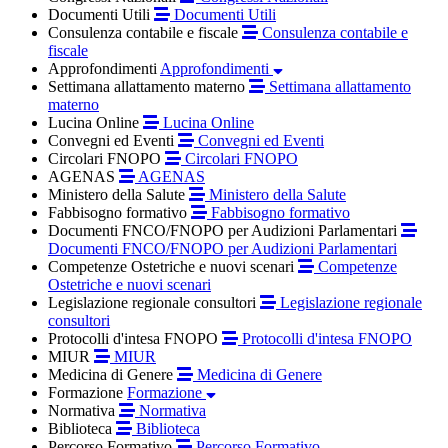
Documenti Utili
Documenti Utili
Consulenza contabile e fiscale
Consulenza contabile e
fiscale
Approfondimenti
Approfondimenti
Settimana allattamento materno
Settimana allattamento
materno
Lucina Online
Lucina Online
Convegni ed Eventi
Convegni ed Eventi
Circolari FNOPO
Circolari FNOPO
AGENAS
AGENAS
Ministero della Salute
Ministero della Salute
Fabbisogno formativo
Fabbisogno formativo
Documenti FNCO/FNOPO per Audizioni Parlamentari
Documenti FNCO/FNOPO per Audizioni Parlamentari
Competenze Ostetriche e nuovi scenari
Competenze
Ostetriche e nuovi scenari
Legislazione regionale consultori
Legislazione regionale
consultori
Protocolli d'intesa FNOPO
Protocolli d'intesa FNOPO
MIUR
MIUR
Medicina di Genere
Medicina di Genere
Formazione
Formazione
Normativa
Normativa
Biblioteca
Biblioteca
Percorso Formativo
Percorso Formativo