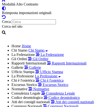
Modalità Alto Contrasto
Reimposta impostazioni originali
Cerca
Cerca nel sito
Home
Home
Chi Siamo
Chi Siamo
La Federazione
La Federazione
Gli Ordini
Gli Ordini
Rapporti Internazionali
Rapporti Internazionali
Gallerie
Gallerie
Ufficio Stampa
Ufficio Stampa
La Professione
La Professione
Chi è l'ostetrica
Chi è l'ostetrica
Excursus Storico
Excursus Storico
Normative
Normative
Consulenza Legale
Consulenza Legale
Codice deontologico
Codice deontologico
Atti dei consigli nazionali
Atti dei consigli nazionali
Congressi Nazionali
Congressi Nazionali