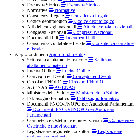
Excursus Storico
Excursus Storico
Normative
Normative
Consulenza Legale
Consulenza Legale
Codice deontologico
Codice deontologico
Atti dei consigli nazionali
Atti dei consigli nazionali
Congressi Nazionali
Congressi Nazionali
Documenti Utili
Documenti Utili
Consulenza contabile e fiscale
Consulenza contabile
e fiscale
Approfondimenti
Approfondimenti
Settimana allattamento materno
Settimana
allattamento materno
Lucina Online
Lucina Online
Convegni ed Eventi
Convegni ed Eventi
Circolari FNOPO
Circolari FNOPO
AGENAS
AGENAS
Ministero della Salute
Ministero della Salute
Fabbisogno formativo
Fabbisogno formativo
Documenti FNCO/FNOPO per Audizioni Parlamentari
Documenti FNCO/FNOPO per Audizioni
Parlamentari
Competenze Ostetriche e nuovi scenari
Competenze
Ostetriche e nuovi scenari
Legislazione regionale consultori
Legislazione
regionale consultori