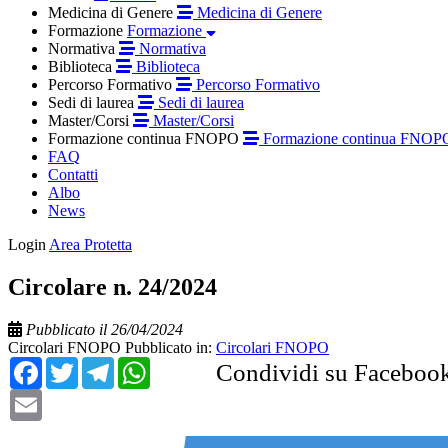
Medicina di Genere
Medicina di Genere
Formazione
Formazione
Normativa
Normativa
Biblioteca
Biblioteca
Percorso Formativo
Percorso Formativo
Sedi di laurea
Sedi di laurea
Master/Corsi
Master/Corsi
Formazione continua FNOPO
Formazione continua FNOP
FAQ
Contatti
Albo
News
Login
Area Protetta
Circolare n. 24/2024
Pubblicato il 26/04/2024
Circolari FNOPO
Pubblicato in:
Circolari FNOPO
Facebook
Twitter
Telegram
WhatsApp
Condividi su Faceboo
Email