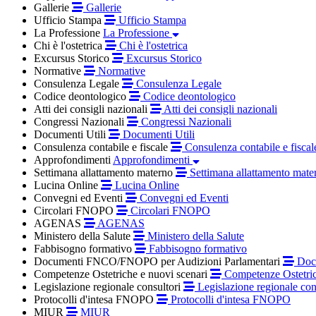
Gallerie
Gallerie
Ufficio Stampa
Ufficio Stampa
La Professione
La Professione
Chi è l'ostetrica
Chi è l'ostetrica
Excursus Storico
Excursus Storico
Normative
Normative
Consulenza Legale
Consulenza Legale
Codice deontologico
Codice deontologico
Atti dei consigli nazionali
Atti dei consigli nazionali
Congressi Nazionali
Congressi Nazionali
Documenti Utili
Documenti Utili
Consulenza contabile e fiscale
Consulenza contabile e fiscal
Approfondimenti
Approfondimenti
Settimana allattamento materno
Settimana allattamento mate
Lucina Online
Lucina Online
Convegni ed Eventi
Convegni ed Eventi
Circolari FNOPO
Circolari FNOPO
AGENAS
AGENAS
Ministero della Salute
Ministero della Salute
Fabbisogno formativo
Fabbisogno formativo
Documenti FNCO/FNOPO per Audizioni Parlamentari
Docu
Competenze Ostetriche e nuovi scenari
Competenze Ostetric
Legislazione regionale consultori
Legislazione regionale con
Protocolli d'intesa FNOPO
Protocolli d'intesa FNOPO
MIUR
MIUR