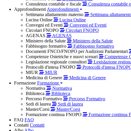
Consulenza contabile e fiscale
Consulenza contabile e 
Approfondimenti
Approfondimenti
Settimana allattamento materno
Settimana allattament
Lucina Online
Lucina Online
Convegni ed Eventi
Convegni ed Eventi
Circolari FNOPO
Circolari FNOPO
AGENAS
AGENAS
Ministero della Salute
Ministero della Salute
Fabbisogno formativo
Fabbisogno formativo
Documenti FNCO/FNOPO per Audizioni Parlamentari
Competenze Ostetriche e nuovi scenari
Competenze Os
Legislazione regionale consultori
Legislazione regiona
Protocolli d'intesa FNOPO
Protocolli d'intesa FNOP
MIUR
MIUR
Medicina di Genere
Medicina di Genere
Formazione
Formazione
Normativa
Normativa
Biblioteca
Biblioteca
Percorso Formativo
Percorso Formativo
Sedi di laurea
Sedi di laurea
Master/Corsi
Master/Corsi
Formazione continua FNOPO
Formazione continua
FAQ
FAQ
Contatti
Contatti
Albo
Albo