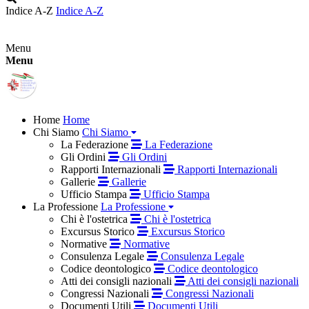
Indice A-Z
Indice A-Z
Menu
Menu
Home
Home
Chi Siamo
Chi Siamo
La Federazione
La Federazione
Gli Ordini
Gli Ordini
Rapporti Internazionali
Rapporti Internazionali
Gallerie
Gallerie
Ufficio Stampa
Ufficio Stampa
La Professione
La Professione
Chi è l'ostetrica
Chi è l'ostetrica
Excursus Storico
Excursus Storico
Normative
Normative
Consulenza Legale
Consulenza Legale
Codice deontologico
Codice deontologico
Atti dei consigli nazionali
Atti dei consigli nazionali
Congressi Nazionali
Congressi Nazionali
Documenti Utili
Documenti Utili