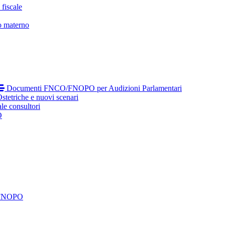
fiscale
o materno
Documenti FNCO/FNOPO per Audizioni Parlamentari
tetriche e nuovi scenari
le consultori
O
 FNOPO