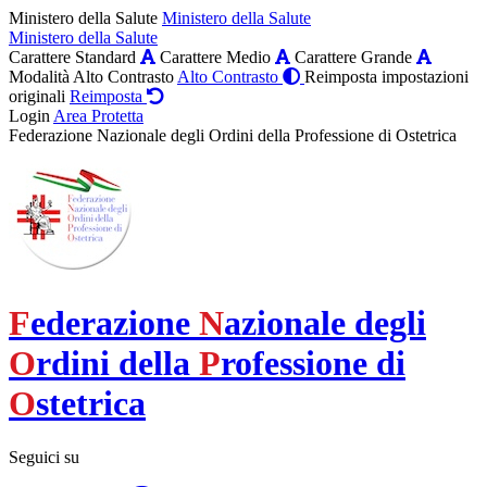
Ministero della Salute
Ministero della Salute
Ministero della Salute
Carattere Standard
Carattere Medio
Carattere Grande
Modalità Alto Contrasto
Alto Contrasto
Reimposta impostazioni
originali
Reimposta
Login
Area Protetta
Federazione Nazionale degli Ordini della Professione di Ostetrica
F
ederazione
N
azionale degli
O
rdini della
P
rofessione di
O
stetrica
Seguici su