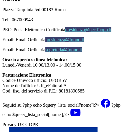
Piazza Tarquinia 5/d 00183 Roma
Tel.: 067000943
PEC:
Posta Elettronica Certificata
presidenza@pec.fnopo.it
Email:
Email Ordinaria
presidenza@fnopo.it
Email:
Email Ordinaria
segreteria@fnopo.it
Orario apertura linea telefonica:
Lunedì-Venerdì 10.00/13.00 - 14.00/15.00
Fatturazione Elettronica
Codice Univoco ufficio: UFOB5V
Nome dell'ufficio: Uff_eFatturaPA
Cod. fisc. del servizio di F.E.: 80181890585
Seguici su
?php echo $query_lista_social['nome'];?>
?php
echo $query_lista_social['nome'];?>
Privacy UE GDPR