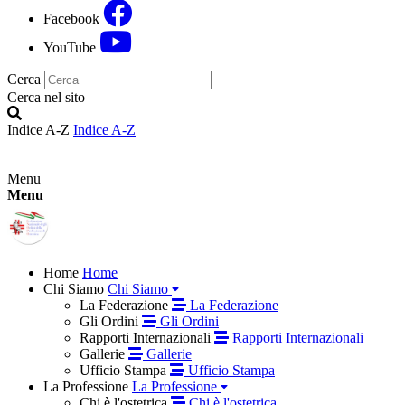
Facebook
YouTube
Cerca
Cerca nel sito
Indice A-Z
Indice A-Z
Menu
Menu
Home
Home
Chi Siamo
Chi Siamo
La Federazione
La Federazione
Gli Ordini
Gli Ordini
Rapporti Internazionali
Rapporti Internazionali
Gallerie
Gallerie
Ufficio Stampa
Ufficio Stampa
La Professione
La Professione
Chi è l'ostetrica
Chi è l'ostetrica