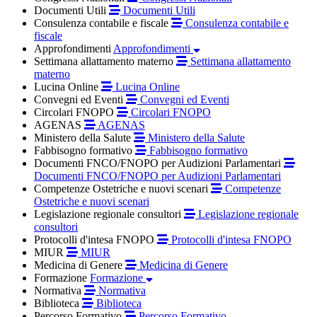
Documenti Utili
Documenti Utili
Consulenza contabile e fiscale
Consulenza contabile e
fiscale
Approfondimenti
Approfondimenti
Settimana allattamento materno
Settimana allattamento
materno
Lucina Online
Lucina Online
Convegni ed Eventi
Convegni ed Eventi
Circolari FNOPO
Circolari FNOPO
AGENAS
AGENAS
Ministero della Salute
Ministero della Salute
Fabbisogno formativo
Fabbisogno formativo
Documenti FNCO/FNOPO per Audizioni Parlamentari
Documenti FNCO/FNOPO per Audizioni Parlamentari
Competenze Ostetriche e nuovi scenari
Competenze
Ostetriche e nuovi scenari
Legislazione regionale consultori
Legislazione regionale
consultori
Protocolli d'intesa FNOPO
Protocolli d'intesa FNOPO
MIUR
MIUR
Medicina di Genere
Medicina di Genere
Formazione
Formazione
Normativa
Normativa
Biblioteca
Biblioteca
Percorso Formativo
Percorso Formativo