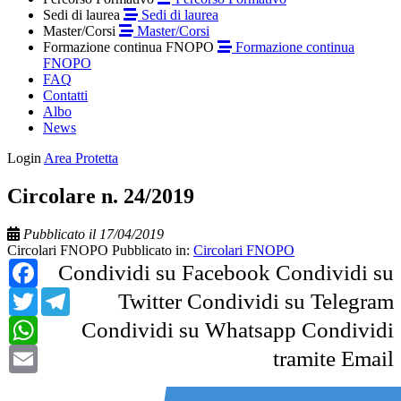
Sedi di laurea
Sedi di laurea
Master/Corsi
Master/Corsi
Formazione continua FNOPO
Formazione continua
FNOPO
FAQ
Contatti
Albo
News
Login
Area Protetta
Circolare n. 24/2019
Pubblicato il 17/04/2019
Circolari FNOPO
Pubblicato in:
Circolari FNOPO
Facebook
Condividi su Facebook
Condividi su
Twitter
Telegram
Twitter
Condividi su Telegram
WhatsApp
Condividi su Whatsapp
Condividi
Email
tramite Email