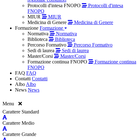
Protocolli d'intesa FNOPO
Protocolli d'intesa
FNOPO
MIUR
MIUR
Medicina di Genere
Medicina di Genere
Formazione
Formazione
Normativa
Normativa
Biblioteca
Biblioteca
Percorso Formativo
Percorso Formativo
Sedi di laurea
Sedi di laurea
Master/Corsi
Master/Corsi
Formazione continua FNOPO
Formazione continua
FNOPO
FAQ
FAQ
Contatti
Contatti
Albo
Albo
News
News
Menu
Carattere Standard
Carattere Medio
Carattere Grande