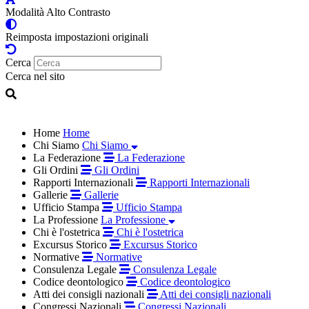
Modalità Alto Contrasto
Reimposta impostazioni originali
Cerca
Cerca nel sito
Home
Home
Chi Siamo
Chi Siamo
La Federazione
La Federazione
Gli Ordini
Gli Ordini
Rapporti Internazionali
Rapporti Internazionali
Gallerie
Gallerie
Ufficio Stampa
Ufficio Stampa
La Professione
La Professione
Chi è l'ostetrica
Chi è l'ostetrica
Excursus Storico
Excursus Storico
Normative
Normative
Consulenza Legale
Consulenza Legale
Codice deontologico
Codice deontologico
Atti dei consigli nazionali
Atti dei consigli nazionali
Congressi Nazionali
Congressi Nazionali