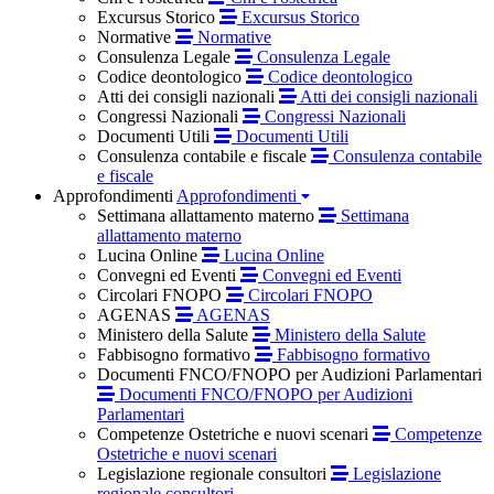
Excursus Storico
Excursus Storico
Normative
Normative
Consulenza Legale
Consulenza Legale
Codice deontologico
Codice deontologico
Atti dei consigli nazionali
Atti dei consigli nazionali
Congressi Nazionali
Congressi Nazionali
Documenti Utili
Documenti Utili
Consulenza contabile e fiscale
Consulenza contabile
e fiscale
Approfondimenti
Approfondimenti
Settimana allattamento materno
Settimana
allattamento materno
Lucina Online
Lucina Online
Convegni ed Eventi
Convegni ed Eventi
Circolari FNOPO
Circolari FNOPO
AGENAS
AGENAS
Ministero della Salute
Ministero della Salute
Fabbisogno formativo
Fabbisogno formativo
Documenti FNCO/FNOPO per Audizioni Parlamentari
Documenti FNCO/FNOPO per Audizioni
Parlamentari
Competenze Ostetriche e nuovi scenari
Competenze
Ostetriche e nuovi scenari
Legislazione regionale consultori
Legislazione
regionale consultori