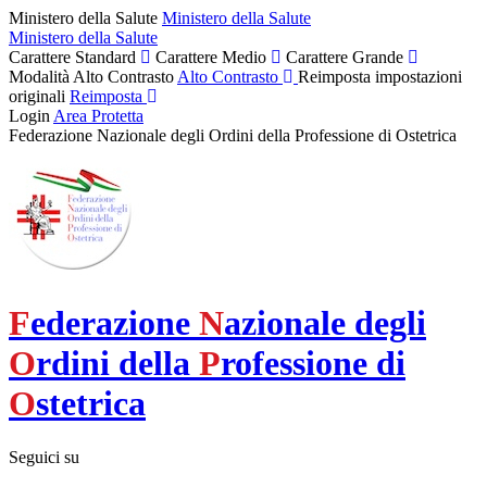
Ministero della Salute
Ministero della Salute
Ministero della Salute
Carattere Standard
Carattere Medio
Carattere Grande
Modalità Alto Contrasto
Alto Contrasto
Reimposta impostazioni
originali
Reimposta
Login
Area Protetta
Federazione Nazionale degli Ordini della Professione di Ostetrica
F
ederazione
N
azionale degli
O
rdini della
P
rofessione di
O
stetrica
Seguici su