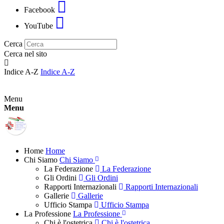
Facebook
YouTube
Cerca
Cerca nel sito
Indice A-Z
Indice A-Z
Menu
Menu
Home
Home
Chi Siamo
Chi Siamo
La Federazione
La Federazione
Gli Ordini
Gli Ordini
Rapporti Internazionali
Rapporti Internazionali
Gallerie
Gallerie
Ufficio Stampa
Ufficio Stampa
La Professione
La Professione
Chi è l'ostetrica
Chi è l'ostetrica