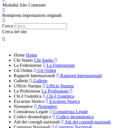
Modalità Alto Contrasto
Reimposta impostazioni originali
Cerca
Cerca nel sito
Home
Home
Chi Siamo
Chi Siamo
La Federazione
La Federazione
Gli Ordini
Gli Ordini
Rapporti Internazionali
Rapporti Internazionali
Gallerie
Gallerie
Ufficio Stampa
Ufficio Stampa
La Professione
La Professione
Chi è l'ostetrica
Chi è l'ostetrica
Excursus Storico
Excursus Storico
Normative
Normative
Consulenza Legale
Consulenza Legale
Codice deontologico
Codice deontologico
Atti dei consigli nazionali
Atti dei consigli nazionali
Congressi Nazionali
Congressi Nazionali