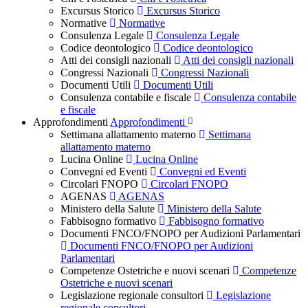
Excursus Storico
Excursus Storico
Normative
Normative
Consulenza Legale
Consulenza Legale
Codice deontologico
Codice deontologico
Atti dei consigli nazionali
Atti dei consigli nazionali
Congressi Nazionali
Congressi Nazionali
Documenti Utili
Documenti Utili
Consulenza contabile e fiscale
Consulenza contabile
e fiscale
Approfondimenti
Approfondimenti
Settimana allattamento materno
Settimana
allattamento materno
Lucina Online
Lucina Online
Convegni ed Eventi
Convegni ed Eventi
Circolari FNOPO
Circolari FNOPO
AGENAS
AGENAS
Ministero della Salute
Ministero della Salute
Fabbisogno formativo
Fabbisogno formativo
Documenti FNCO/FNOPO per Audizioni Parlamentari
Documenti FNCO/FNOPO per Audizioni
Parlamentari
Competenze Ostetriche e nuovi scenari
Competenze
Ostetriche e nuovi scenari
Legislazione regionale consultori
Legislazione
regionale consultori