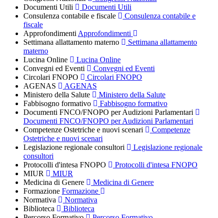
Documenti Utili
Documenti Utili
Consulenza contabile e fiscale
Consulenza contabile e
fiscale
Approfondimenti
Approfondimenti
Settimana allattamento materno
Settimana allattamento
materno
Lucina Online
Lucina Online
Convegni ed Eventi
Convegni ed Eventi
Circolari FNOPO
Circolari FNOPO
AGENAS
AGENAS
Ministero della Salute
Ministero della Salute
Fabbisogno formativo
Fabbisogno formativo
Documenti FNCO/FNOPO per Audizioni Parlamentari
Documenti FNCO/FNOPO per Audizioni Parlamentari
Competenze Ostetriche e nuovi scenari
Competenze
Ostetriche e nuovi scenari
Legislazione regionale consultori
Legislazione regionale
consultori
Protocolli d'intesa FNOPO
Protocolli d'intesa FNOPO
MIUR
MIUR
Medicina di Genere
Medicina di Genere
Formazione
Formazione
Normativa
Normativa
Biblioteca
Biblioteca
Percorso Formativo
Percorso Formativo