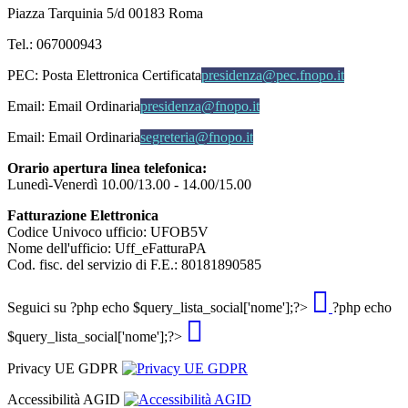
Piazza Tarquinia 5/d 00183 Roma
Tel.: 067000943
PEC:
Posta Elettronica Certificata
presidenza@pec.fnopo.it
Email:
Email Ordinaria
presidenza@fnopo.it
Email:
Email Ordinaria
segreteria@fnopo.it
Orario apertura linea telefonica:
Lunedì-Venerdì 10.00/13.00 - 14.00/15.00
Fatturazione Elettronica
Codice Univoco ufficio: UFOB5V
Nome dell'ufficio: Uff_eFatturaPA
Cod. fisc. del servizio di F.E.: 80181890585
Seguici su
?php echo $query_lista_social['nome'];?>
?php echo
$query_lista_social['nome'];?>
Privacy UE GDPR
Accessibilità AGID