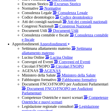
Excursus Storico
Excursus Storico
Normative
Normative
Consulenza Legale
Consulenza Legale
Codice deontologico
Codice deontologico
Atti dei consigli nazionali
Atti dei consigli nazionali
Congressi Nazionali
Congressi Nazionali
Documenti Utili
Documenti Utili
Consulenza contabile e fiscale
Consulenza contabile
e fiscale
Approfondimenti
Approfondimenti
Settimana allattamento materno
Settimana
allattamento materno
Lucina Online
Lucina Online
Convegni ed Eventi
Convegni ed Eventi
Circolari FNOPO
Circolari FNOPO
AGENAS
AGENAS
Ministero della Salute
Ministero della Salute
Fabbisogno formativo
Fabbisogno formativo
Documenti FNCO/FNOPO per Audizioni Parlamentari
Documenti FNCO/FNOPO per Audizioni
Parlamentari
Competenze Ostetriche e nuovi scenari
Competenze
Ostetriche e nuovi scenari
Legislazione regionale consultori
Legislazione
regionale consultori