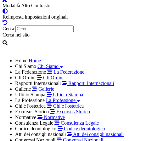
Modalità Alto Contrasto
Reimposta impostazioni originali
Cerca
Cerca nel sito
Home
Home
Chi Siamo
Chi Siamo
La Federazione
La Federazione
Gli Ordini
Gli Ordini
Rapporti Internazionali
Rapporti Internazionali
Gallerie
Gallerie
Ufficio Stampa
Ufficio Stampa
La Professione
La Professione
Chi è l'ostetrica
Chi è l'ostetrica
Excursus Storico
Excursus Storico
Normative
Normative
Consulenza Legale
Consulenza Legale
Codice deontologico
Codice deontologico
Atti dei consigli nazionali
Atti dei consigli nazionali
Congressi Nazionali
Congressi Nazionali