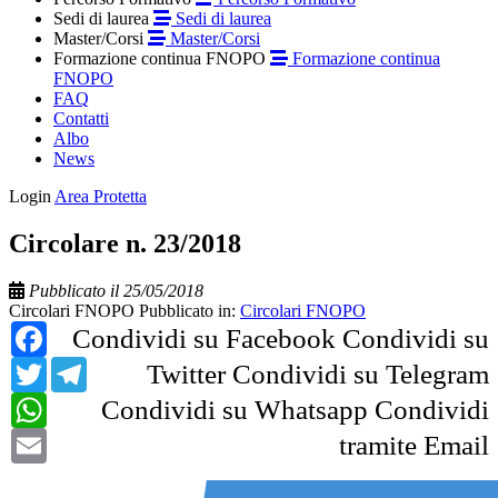
Sedi di laurea
Sedi di laurea
Master/Corsi
Master/Corsi
Formazione continua FNOPO
Formazione continua
FNOPO
FAQ
Contatti
Albo
News
Login
Area Protetta
Circolare n. 23/2018
Pubblicato il 25/05/2018
Circolari FNOPO
Pubblicato in:
Circolari FNOPO
Facebook
Condividi su Facebook
Condividi su
Twitter
Telegram
Twitter
Condividi su Telegram
WhatsApp
Condividi su Whatsapp
Condividi
Email
tramite Email