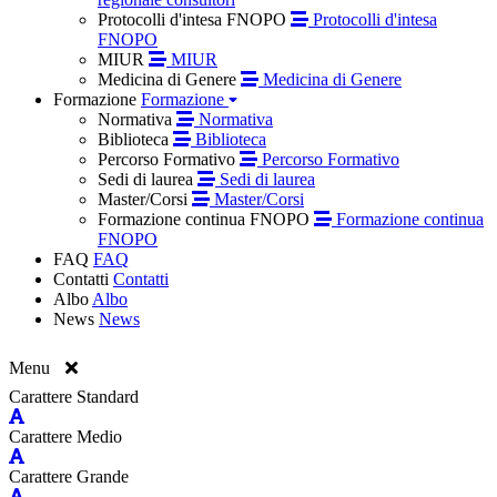
Protocolli d'intesa FNOPO
Protocolli d'intesa
FNOPO
MIUR
MIUR
Medicina di Genere
Medicina di Genere
Formazione
Formazione
Normativa
Normativa
Biblioteca
Biblioteca
Percorso Formativo
Percorso Formativo
Sedi di laurea
Sedi di laurea
Master/Corsi
Master/Corsi
Formazione continua FNOPO
Formazione continua
FNOPO
FAQ
FAQ
Contatti
Contatti
Albo
Albo
News
News
Menu
Carattere Standard
Carattere Medio
Carattere Grande