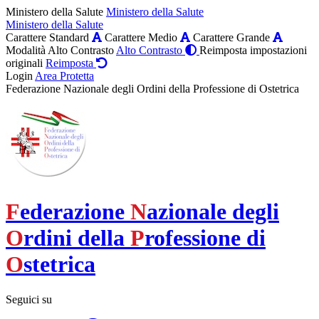
Ministero della Salute
Ministero della Salute
Ministero della Salute
Carattere Standard
Carattere Medio
Carattere Grande
Modalità Alto Contrasto
Alto Contrasto
Reimposta impostazioni
originali
Reimposta
Login
Area Protetta
Federazione Nazionale degli Ordini della Professione di Ostetrica
F
ederazione
N
azionale degli
O
rdini della
P
rofessione di
O
stetrica
Seguici su