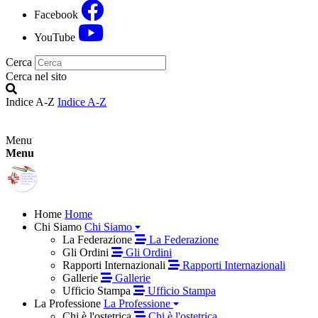
Facebook
YouTube
Cerca
Cerca nel sito
Indice A-Z
Indice A-Z
Menu
Menu
Home
Home
Chi Siamo
Chi Siamo
La Federazione
La Federazione
Gli Ordini
Gli Ordini
Rapporti Internazionali
Rapporti Internazionali
Gallerie
Gallerie
Ufficio Stampa
Ufficio Stampa
La Professione
La Professione
Chi è l'ostetrica
Chi è l'ostetrica