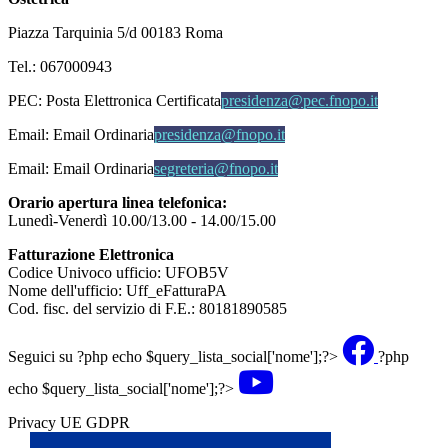
Piazza Tarquinia 5/d 00183 Roma
Tel.: 067000943
PEC:
Posta Elettronica Certificata
presidenza@pec.fnopo.it
Email:
Email Ordinaria
presidenza@fnopo.it
Email:
Email Ordinaria
segreteria@fnopo.it
Orario apertura linea telefonica:
Lunedì-Venerdì 10.00/13.00 - 14.00/15.00
Fatturazione Elettronica
Codice Univoco ufficio: UFOB5V
Nome dell'ufficio: Uff_eFatturaPA
Cod. fisc. del servizio di F.E.: 80181890585
Seguici su
?php echo $query_lista_social['nome'];?>
?php
echo $query_lista_social['nome'];?>
Privacy UE GDPR