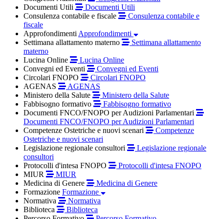
Documenti Utili
Documenti Utili
Consulenza contabile e fiscale
Consulenza contabile e
fiscale
Approfondimenti
Approfondimenti
Settimana allattamento materno
Settimana allattamento
materno
Lucina Online
Lucina Online
Convegni ed Eventi
Convegni ed Eventi
Circolari FNOPO
Circolari FNOPO
AGENAS
AGENAS
Ministero della Salute
Ministero della Salute
Fabbisogno formativo
Fabbisogno formativo
Documenti FNCO/FNOPO per Audizioni Parlamentari
Documenti FNCO/FNOPO per Audizioni Parlamentari
Competenze Ostetriche e nuovi scenari
Competenze
Ostetriche e nuovi scenari
Legislazione regionale consultori
Legislazione regionale
consultori
Protocolli d'intesa FNOPO
Protocolli d'intesa FNOPO
MIUR
MIUR
Medicina di Genere
Medicina di Genere
Formazione
Formazione
Normativa
Normativa
Biblioteca
Biblioteca
Percorso Formativo
Percorso Formativo