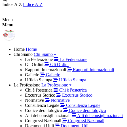
Indice A-Z
Indice A-Z
Menu
Menu
Home
Home
Chi Siamo
Chi Siamo
La Federazione
La Federazione
Gli Ordini
Gli Ordini
Rapporti Internazionali
Rapporti Internazionali
Gallerie
Gallerie
Ufficio Stampa
Ufficio Stampa
La Professione
La Professione
Chi è l'ostetrica
Chi è l'ostetrica
Excursus Storico
Excursus Storico
Normative
Normative
Consulenza Legale
Consulenza Legale
Codice deontologico
Codice deontologico
Atti dei consigli nazionali
Atti dei consigli nazionali
Congressi Nazionali
Congressi Nazionali
Documenti Utili
Documenti Utili