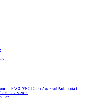
e
rno
menti FNCO/FNOPO per Audizioni Parlamentari
he e nuovi scenari
sultori