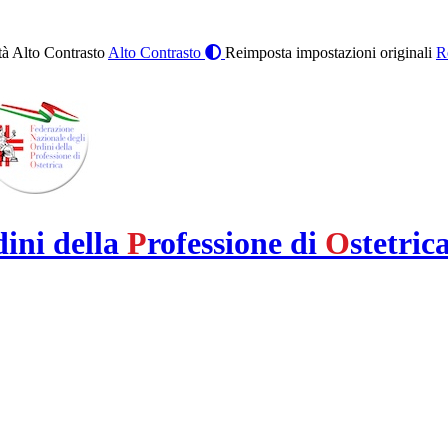
à Alto Contrasto
Alto Contrasto
Reimposta impostazioni originali
R
dini della
P
rofessione di
O
stetric