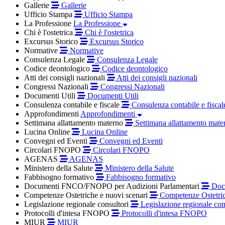
Gallerie
Gallerie
Ufficio Stampa
Ufficio Stampa
La Professione
La Professione
Chi è l'ostetrica
Chi è l'ostetrica
Excursus Storico
Excursus Storico
Normative
Normative
Consulenza Legale
Consulenza Legale
Codice deontologico
Codice deontologico
Atti dei consigli nazionali
Atti dei consigli nazionali
Congressi Nazionali
Congressi Nazionali
Documenti Utili
Documenti Utili
Consulenza contabile e fiscale
Consulenza contabile e fiscal
Approfondimenti
Approfondimenti
Settimana allattamento materno
Settimana allattamento mate
Lucina Online
Lucina Online
Convegni ed Eventi
Convegni ed Eventi
Circolari FNOPO
Circolari FNOPO
AGENAS
AGENAS
Ministero della Salute
Ministero della Salute
Fabbisogno formativo
Fabbisogno formativo
Documenti FNCO/FNOPO per Audizioni Parlamentari
Docu
Competenze Ostetriche e nuovi scenari
Competenze Ostetric
Legislazione regionale consultori
Legislazione regionale con
Protocolli d'intesa FNOPO
Protocolli d'intesa FNOPO
MIUR
MIUR