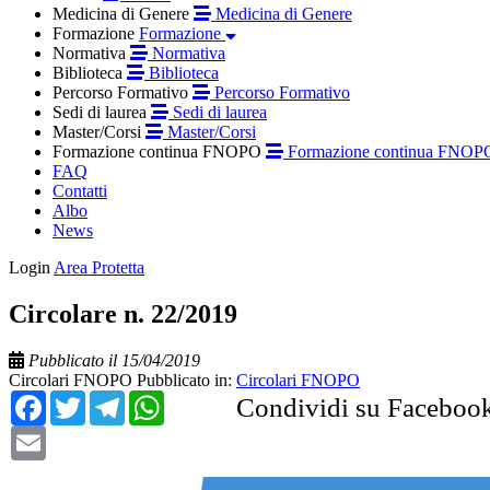
Medicina di Genere
Medicina di Genere
Formazione
Formazione
Normativa
Normativa
Biblioteca
Biblioteca
Percorso Formativo
Percorso Formativo
Sedi di laurea
Sedi di laurea
Master/Corsi
Master/Corsi
Formazione continua FNOPO
Formazione continua FNOP
FAQ
Contatti
Albo
News
Login
Area Protetta
Circolare n. 22/2019
Pubblicato il 15/04/2019
Circolari FNOPO
Pubblicato in:
Circolari FNOPO
Facebook
Twitter
Telegram
WhatsApp
Condividi su Faceboo
Email