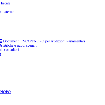
fiscale
o materno
Documenti FNCO/FNOPO per Audizioni Parlamentari
tetriche e nuovi scenari
le consultori
O
 FNOPO