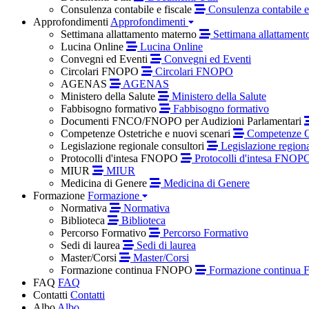
Consulenza contabile e fiscale
Consulenza contabile e 
Approfondimenti
Approfondimenti
Settimana allattamento materno
Settimana allattament
Lucina Online
Lucina Online
Convegni ed Eventi
Convegni ed Eventi
Circolari FNOPO
Circolari FNOPO
AGENAS
AGENAS
Ministero della Salute
Ministero della Salute
Fabbisogno formativo
Fabbisogno formativo
Documenti FNCO/FNOPO per Audizioni Parlamentari
Competenze Ostetriche e nuovi scenari
Competenze Os
Legislazione regionale consultori
Legislazione regiona
Protocolli d'intesa FNOPO
Protocolli d'intesa FNOP
MIUR
MIUR
Medicina di Genere
Medicina di Genere
Formazione
Formazione
Normativa
Normativa
Biblioteca
Biblioteca
Percorso Formativo
Percorso Formativo
Sedi di laurea
Sedi di laurea
Master/Corsi
Master/Corsi
Formazione continua FNOPO
Formazione continua
FAQ
FAQ
Contatti
Contatti
Albo
Albo