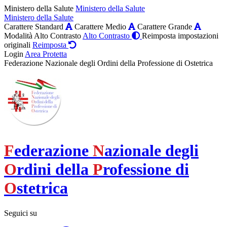
Ministero della Salute
Ministero della Salute
Ministero della Salute
Carattere Standard
Carattere Medio
Carattere Grande
Modalità Alto Contrasto
Alto Contrasto
Reimposta impostazioni
originali
Reimposta
Login
Area Protetta
Federazione Nazionale degli Ordini della Professione di Ostetrica
F
ederazione
N
azionale degli
O
rdini della
P
rofessione di
O
stetrica
Seguici su