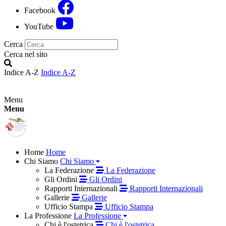
Facebook
YouTube
Cerca
Cerca nel sito
Indice A-Z
Indice A-Z
Menu
Menu
Home
Home
Chi Siamo
Chi Siamo
La Federazione
La Federazione
Gli Ordini
Gli Ordini
Rapporti Internazionali
Rapporti Internazionali
Gallerie
Gallerie
Ufficio Stampa
Ufficio Stampa
La Professione
La Professione
Chi è l'ostetrica
Chi è l'ostetrica