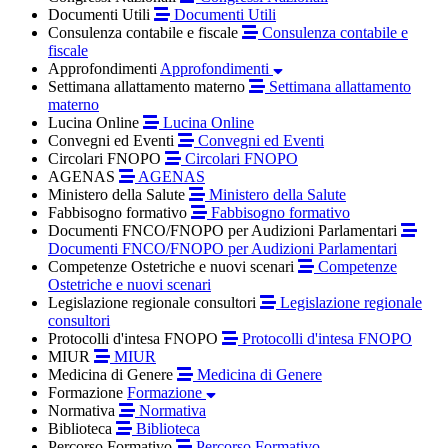
Documenti Utili
Documenti Utili
Consulenza contabile e fiscale
Consulenza contabile e
fiscale
Approfondimenti
Approfondimenti
Settimana allattamento materno
Settimana allattamento
materno
Lucina Online
Lucina Online
Convegni ed Eventi
Convegni ed Eventi
Circolari FNOPO
Circolari FNOPO
AGENAS
AGENAS
Ministero della Salute
Ministero della Salute
Fabbisogno formativo
Fabbisogno formativo
Documenti FNCO/FNOPO per Audizioni Parlamentari
Documenti FNCO/FNOPO per Audizioni Parlamentari
Competenze Ostetriche e nuovi scenari
Competenze
Ostetriche e nuovi scenari
Legislazione regionale consultori
Legislazione regionale
consultori
Protocolli d'intesa FNOPO
Protocolli d'intesa FNOPO
MIUR
MIUR
Medicina di Genere
Medicina di Genere
Formazione
Formazione
Normativa
Normativa
Biblioteca
Biblioteca
Percorso Formativo
Percorso Formativo