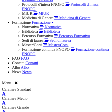
Protocolli d'intesa FNOPO
Protocolli d'intesa
FNOPO
MIUR
MIUR
Medicina di Genere
Medicina di Genere
Formazione
Formazione
Normativa
Normativa
Biblioteca
Biblioteca
Percorso Formativo
Percorso Formativo
Sedi di laurea
Sedi di laurea
Master/Corsi
Master/Corsi
Formazione continua FNOPO
Formazione continua
FNOPO
FAQ
FAQ
Contatti
Contatti
Albo
Albo
News
News
Menu
Carattere Standard
Carattere Medio
Carattere Grande