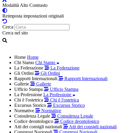
Modalità Alto Contrasto
Reimposta impostazioni originali
Cerca
Cerca nel sito
Home
Home
Chi Siamo
Chi Siamo
La Federazione
La Federazione
Gli Ordini
Gli Ordini
Rapporti Internazionali
Rapporti Internazionali
Gallerie
Gallerie
Ufficio Stampa
Ufficio Stampa
La Professione
La Professione
Chi è l'ostetrica
Chi è l'ostetrica
Excursus Storico
Excursus Storico
Normative
Normative
Consulenza Legale
Consulenza Legale
Codice deontologico
Codice deontologico
Atti dei consigli nazionali
Atti dei consigli nazionali
Congressi Nazionali
Congressi Nazionali