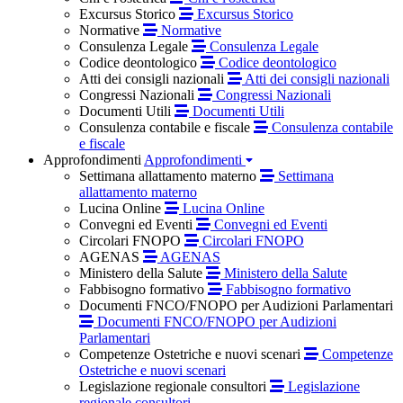
Excursus Storico
Excursus Storico
Normative
Normative
Consulenza Legale
Consulenza Legale
Codice deontologico
Codice deontologico
Atti dei consigli nazionali
Atti dei consigli nazionali
Congressi Nazionali
Congressi Nazionali
Documenti Utili
Documenti Utili
Consulenza contabile e fiscale
Consulenza contabile
e fiscale
Approfondimenti
Approfondimenti
Settimana allattamento materno
Settimana
allattamento materno
Lucina Online
Lucina Online
Convegni ed Eventi
Convegni ed Eventi
Circolari FNOPO
Circolari FNOPO
AGENAS
AGENAS
Ministero della Salute
Ministero della Salute
Fabbisogno formativo
Fabbisogno formativo
Documenti FNCO/FNOPO per Audizioni Parlamentari
Documenti FNCO/FNOPO per Audizioni
Parlamentari
Competenze Ostetriche e nuovi scenari
Competenze
Ostetriche e nuovi scenari
Legislazione regionale consultori
Legislazione
regionale consultori