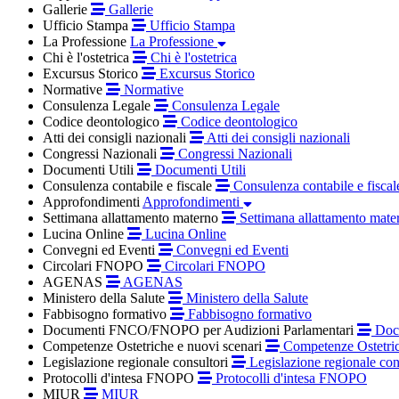
Gallerie
Gallerie
Ufficio Stampa
Ufficio Stampa
La Professione
La Professione
Chi è l'ostetrica
Chi è l'ostetrica
Excursus Storico
Excursus Storico
Normative
Normative
Consulenza Legale
Consulenza Legale
Codice deontologico
Codice deontologico
Atti dei consigli nazionali
Atti dei consigli nazionali
Congressi Nazionali
Congressi Nazionali
Documenti Utili
Documenti Utili
Consulenza contabile e fiscale
Consulenza contabile e fiscal
Approfondimenti
Approfondimenti
Settimana allattamento materno
Settimana allattamento mate
Lucina Online
Lucina Online
Convegni ed Eventi
Convegni ed Eventi
Circolari FNOPO
Circolari FNOPO
AGENAS
AGENAS
Ministero della Salute
Ministero della Salute
Fabbisogno formativo
Fabbisogno formativo
Documenti FNCO/FNOPO per Audizioni Parlamentari
Docu
Competenze Ostetriche e nuovi scenari
Competenze Ostetric
Legislazione regionale consultori
Legislazione regionale con
Protocolli d'intesa FNOPO
Protocolli d'intesa FNOPO
MIUR
MIUR