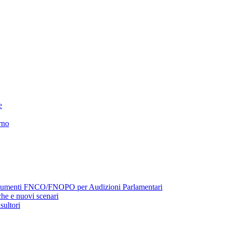
e
rno
menti FNCO/FNOPO per Audizioni Parlamentari
he e nuovi scenari
sultori