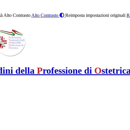
à Alto Contrasto
Alto Contrasto
Reimposta impostazioni originali
R
dini della
P
rofessione di
O
stetric