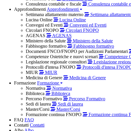
Consulenza contabile e fiscale
Consulenza contabile e 
Approfondimenti
Approfondimenti
Settimana allattamento materno
Settimana allattament
Lucina Online
Lucina Online
Convegni ed Eventi
Convegni ed Eventi
Circolari FNOPO
Circolari FNOPO
AGENAS
AGENAS
Ministero della Salute
Ministero della Salute
Fabbisogno formativo
Fabbisogno formativo
Documenti FNCO/FNOPO per Audizioni Parlamentari
Competenze Ostetriche e nuovi scenari
Competenze Os
Legislazione regionale consultori
Legislazione regiona
Protocolli d'intesa FNOPO
Protocolli d'intesa FNOP
MIUR
MIUR
Medicina di Genere
Medicina di Genere
Formazione
Formazione
Normativa
Normativa
Biblioteca
Biblioteca
Percorso Formativo
Percorso Formativo
Sedi di laurea
Sedi di laurea
Master/Corsi
Master/Corsi
Formazione continua FNOPO
Formazione continua
FAQ
FAQ
Contatti
Contatti
Albo
Albo