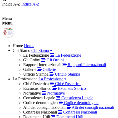
Indice A-Z
Indice A-Z
Menu
Menu
Home
Home
Chi Siamo
Chi Siamo
La Federazione
La Federazione
Gli Ordini
Gli Ordini
Rapporti Internazionali
Rapporti Internazionali
Gallerie
Gallerie
Ufficio Stampa
Ufficio Stampa
La Professione
La Professione
Chi è l'ostetrica
Chi è l'ostetrica
Excursus Storico
Excursus Storico
Normative
Normative
Consulenza Legale
Consulenza Legale
Codice deontologico
Codice deontologico
Atti dei consigli nazionali
Atti dei consigli nazionali
Congressi Nazionali
Congressi Nazionali
Documenti Utili
Documenti Utili