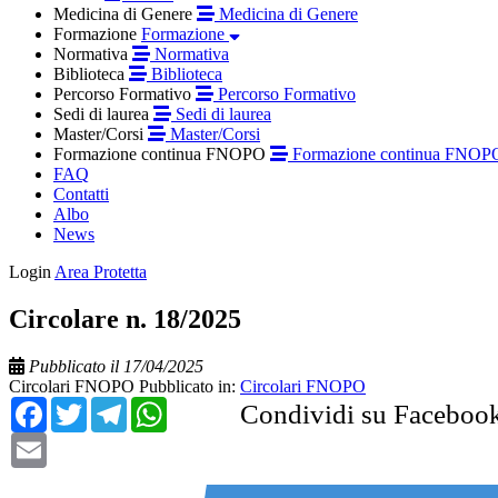
Medicina di Genere
Medicina di Genere
Formazione
Formazione
Normativa
Normativa
Biblioteca
Biblioteca
Percorso Formativo
Percorso Formativo
Sedi di laurea
Sedi di laurea
Master/Corsi
Master/Corsi
Formazione continua FNOPO
Formazione continua FNOP
FAQ
Contatti
Albo
News
Login
Area Protetta
Circolare n. 18/2025
Pubblicato il 17/04/2025
Circolari FNOPO
Pubblicato in:
Circolari FNOPO
Facebook
Twitter
Telegram
WhatsApp
Condividi su Faceboo
Email