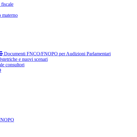
fiscale
o materno
Documenti FNCO/FNOPO per Audizioni Parlamentari
tetriche e nuovi scenari
le consultori
O
 FNOPO