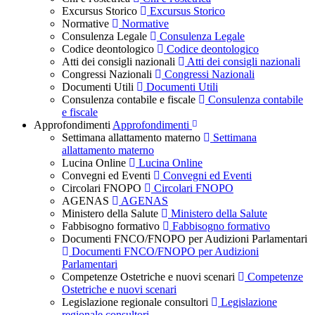
Excursus Storico
Excursus Storico
Normative
Normative
Consulenza Legale
Consulenza Legale
Codice deontologico
Codice deontologico
Atti dei consigli nazionali
Atti dei consigli nazionali
Congressi Nazionali
Congressi Nazionali
Documenti Utili
Documenti Utili
Consulenza contabile e fiscale
Consulenza contabile
e fiscale
Approfondimenti
Approfondimenti
Settimana allattamento materno
Settimana
allattamento materno
Lucina Online
Lucina Online
Convegni ed Eventi
Convegni ed Eventi
Circolari FNOPO
Circolari FNOPO
AGENAS
AGENAS
Ministero della Salute
Ministero della Salute
Fabbisogno formativo
Fabbisogno formativo
Documenti FNCO/FNOPO per Audizioni Parlamentari
Documenti FNCO/FNOPO per Audizioni
Parlamentari
Competenze Ostetriche e nuovi scenari
Competenze
Ostetriche e nuovi scenari
Legislazione regionale consultori
Legislazione
regionale consultori