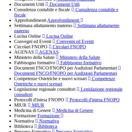
Documenti Utili
Documenti Utili
Consulenza contabile e fiscale
Consulenza contabile e
fiscale
Approfondimenti
Approfondimenti
Settimana allattamento materno
Settimana allattamento
materno
Lucina Online
Lucina Online
Convegni ed Eventi
Convegni ed Eventi
Circolari FNOPO
Circolari FNOPO
AGENAS
AGENAS
Ministero della Salute
Ministero della Salute
Fabbisogno formativo
Fabbisogno formativo
Documenti FNCO/FNOPO per Audizioni Parlamentari
Documenti FNCO/FNOPO per Audizioni Parlamentari
Competenze Ostetriche e nuovi scenari
Competenze
Ostetriche e nuovi scenari
Legislazione regionale consultori
Legislazione regionale
consultori
Protocolli d'intesa FNOPO
Protocolli d'intesa FNOPO
MIUR
MIUR
Medicina di Genere
Medicina di Genere
Formazione
Formazione
Normativa
Normativa
Biblioteca
Biblioteca
Percorso Formativo
Percorso Formativo