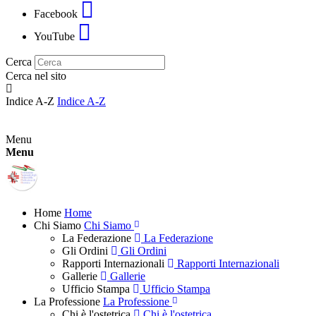
Facebook
YouTube
Cerca
Cerca nel sito
Indice A-Z
Indice A-Z
Menu
Menu
Home
Home
Chi Siamo
Chi Siamo
La Federazione
La Federazione
Gli Ordini
Gli Ordini
Rapporti Internazionali
Rapporti Internazionali
Gallerie
Gallerie
Ufficio Stampa
Ufficio Stampa
La Professione
La Professione
Chi è l'ostetrica
Chi è l'ostetrica