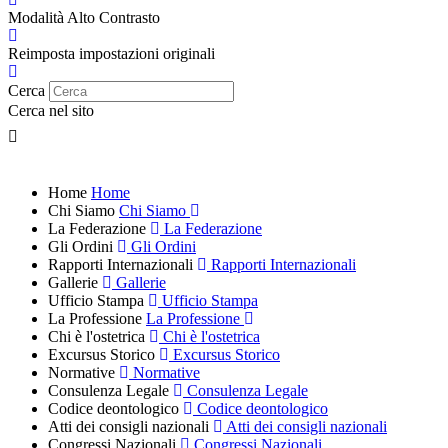
Modalità Alto Contrasto
Reimposta impostazioni originali
Cerca
Cerca nel sito
Home
Home
Chi Siamo
Chi Siamo
La Federazione
La Federazione
Gli Ordini
Gli Ordini
Rapporti Internazionali
Rapporti Internazionali
Gallerie
Gallerie
Ufficio Stampa
Ufficio Stampa
La Professione
La Professione
Chi è l'ostetrica
Chi è l'ostetrica
Excursus Storico
Excursus Storico
Normative
Normative
Consulenza Legale
Consulenza Legale
Codice deontologico
Codice deontologico
Atti dei consigli nazionali
Atti dei consigli nazionali
Congressi Nazionali
Congressi Nazionali