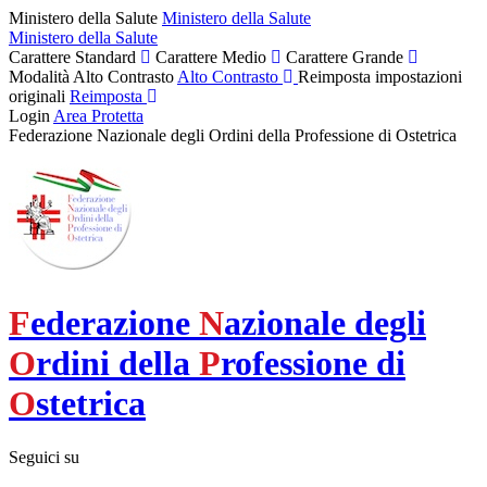
Ministero della Salute
Ministero della Salute
Ministero della Salute
Carattere Standard
Carattere Medio
Carattere Grande
Modalità Alto Contrasto
Alto Contrasto
Reimposta impostazioni
originali
Reimposta
Login
Area Protetta
Federazione Nazionale degli Ordini della Professione di Ostetrica
F
ederazione
N
azionale degli
O
rdini della
P
rofessione di
O
stetrica
Seguici su