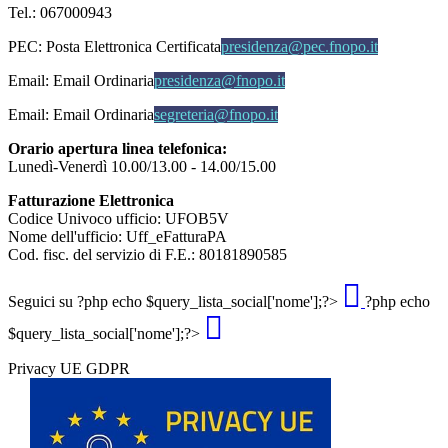
Tel.: 067000943
PEC:
Posta Elettronica Certificata
presidenza@pec.fnopo.it
Email:
Email Ordinaria
presidenza@fnopo.it
Email:
Email Ordinaria
segreteria@fnopo.it
Orario apertura linea telefonica:
Lunedì-Venerdì 10.00/13.00 - 14.00/15.00
Fatturazione Elettronica
Codice Univoco ufficio: UFOB5V
Nome dell'ufficio: Uff_eFatturaPA
Cod. fisc. del servizio di F.E.: 80181890585
Seguici su
?php echo $query_lista_social['nome'];?>
?php echo
$query_lista_social['nome'];?>
Privacy UE GDPR