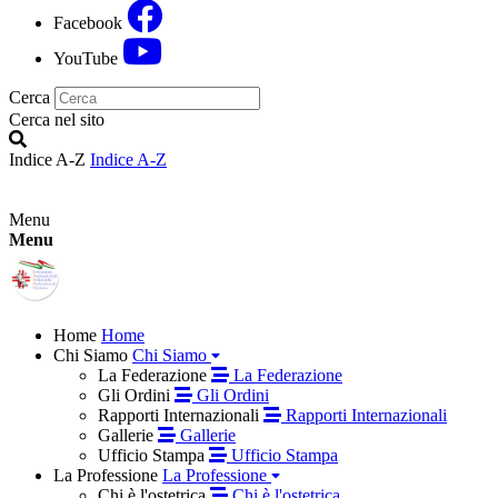
Facebook
YouTube
Cerca
Cerca nel sito
Indice A-Z
Indice A-Z
Menu
Menu
Home
Home
Chi Siamo
Chi Siamo
La Federazione
La Federazione
Gli Ordini
Gli Ordini
Rapporti Internazionali
Rapporti Internazionali
Gallerie
Gallerie
Ufficio Stampa
Ufficio Stampa
La Professione
La Professione
Chi è l'ostetrica
Chi è l'ostetrica