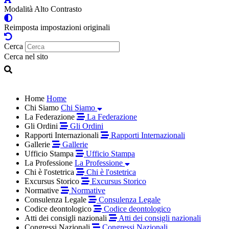
Modalità Alto Contrasto
Reimposta impostazioni originali
Cerca
Cerca nel sito
Home
Home
Chi Siamo
Chi Siamo
La Federazione
La Federazione
Gli Ordini
Gli Ordini
Rapporti Internazionali
Rapporti Internazionali
Gallerie
Gallerie
Ufficio Stampa
Ufficio Stampa
La Professione
La Professione
Chi è l'ostetrica
Chi è l'ostetrica
Excursus Storico
Excursus Storico
Normative
Normative
Consulenza Legale
Consulenza Legale
Codice deontologico
Codice deontologico
Atti dei consigli nazionali
Atti dei consigli nazionali
Congressi Nazionali
Congressi Nazionali