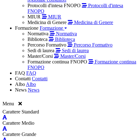
Protocolli d'intesa FNOPO
Protocolli d'intesa
FNOPO
MIUR
MIUR
Medicina di Genere
Medicina di Genere
Formazione
Formazione
Normativa
Normativa
Biblioteca
Biblioteca
Percorso Formativo
Percorso Formativo
Sedi di laurea
Sedi di laurea
Master/Corsi
Master/Corsi
Formazione continua FNOPO
Formazione continua
FNOPO
FAQ
FAQ
Contatti
Contatti
Albo
Albo
News
News
Menu
Carattere Standard
Carattere Medio
Carattere Grande