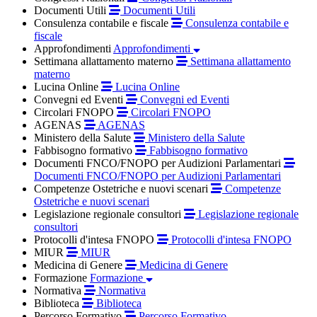
Documenti Utili
Documenti Utili
Consulenza contabile e fiscale
Consulenza contabile e
fiscale
Approfondimenti
Approfondimenti
Settimana allattamento materno
Settimana allattamento
materno
Lucina Online
Lucina Online
Convegni ed Eventi
Convegni ed Eventi
Circolari FNOPO
Circolari FNOPO
AGENAS
AGENAS
Ministero della Salute
Ministero della Salute
Fabbisogno formativo
Fabbisogno formativo
Documenti FNCO/FNOPO per Audizioni Parlamentari
Documenti FNCO/FNOPO per Audizioni Parlamentari
Competenze Ostetriche e nuovi scenari
Competenze
Ostetriche e nuovi scenari
Legislazione regionale consultori
Legislazione regionale
consultori
Protocolli d'intesa FNOPO
Protocolli d'intesa FNOPO
MIUR
MIUR
Medicina di Genere
Medicina di Genere
Formazione
Formazione
Normativa
Normativa
Biblioteca
Biblioteca
Percorso Formativo
Percorso Formativo