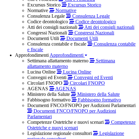
Excursus Storico
Excursus Storico
Normative
Normative
Consulenza Legale
Consulenza Legale
Codice deontologico
Codice deontologico
Atti dei consigli nazionali
Atti dei consigli nazionali
Congressi Nazionali
Congressi Nazionali
Documenti Utili
Documenti Utili
Consulenza contabile e fiscale
Consulenza contabile
e fiscale
Approfondimenti
Approfondimenti
Settimana allattamento materno
Settimana
allattamento materno
Lucina Online
Lucina Online
Convegni ed Eventi
Convegni ed Eventi
Circolari FNOPO
Circolari FNOPO
AGENAS
AGENAS
Ministero della Salute
Ministero della Salute
Fabbisogno formativo
Fabbisogno formativo
Documenti FNCO/FNOPO per Audizioni Parlamentari
Documenti FNCO/FNOPO per Audizioni
Parlamentari
Competenze Ostetriche e nuovi scenari
Competenze
Ostetriche e nuovi scenari
Legislazione regionale consultori
Legislazione
regionale consultori