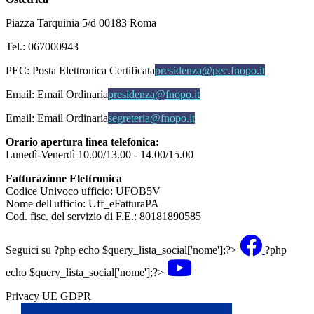
Piazza Tarquinia 5/d 00183 Roma
Tel.: 067000943
PEC:
Posta Elettronica Certificata
presidenza@pec.fnopo.it
Email:
Email Ordinaria
presidenza@fnopo.it
Email:
Email Ordinaria
segreteria@fnopo.it
Orario apertura linea telefonica:
Lunedì-Venerdì 10.00/13.00 - 14.00/15.00
Fatturazione Elettronica
Codice Univoco ufficio: UFOB5V
Nome dell'ufficio: Uff_eFatturaPA
Cod. fisc. del servizio di F.E.: 80181890585
Seguici su
?php echo $query_lista_social['nome'];?>
?php
echo $query_lista_social['nome'];?>
Privacy UE GDPR