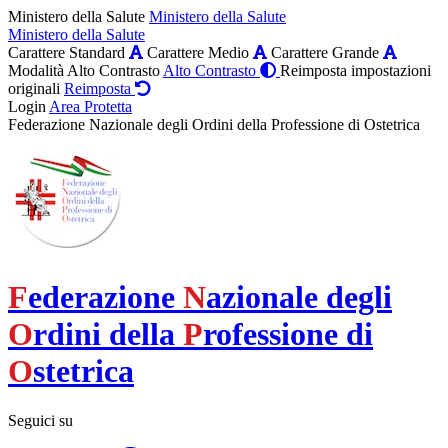
Ministero della Salute
Ministero della Salute
Ministero della Salute
Carattere Standard
Carattere Medio
Carattere Grande
Modalità Alto Contrasto
Alto Contrasto
Reimposta impostazioni
originali
Reimposta
Login
Area Protetta
Federazione Nazionale degli Ordini della Professione di Ostetrica
F
ederazione
N
azionale degli
O
rdini della
P
rofessione di
O
stetrica
Seguici su