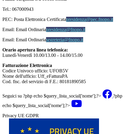
Tel.: 067000943
PEC:
Posta Elettronica Certificata
presidenza@pec.fnopo.it
Email:
Email Ordinaria
presidenza@fnopo.it
Email:
Email Ordinaria
segreteria@fnopo.it
Orario apertura linea telefonica:
Lunedì-Venerdì 10.00/13.00 - 14.00/15.00
Fatturazione Elettronica
Codice Univoco ufficio: UFOB5V
Nome dell'ufficio: Uff_eFatturaPA
Cod. fisc. del servizio di F.E.: 80181890585
Seguici su
?php echo $query_lista_social['nome'];?>
?php
echo $query_lista_social['nome'];?>
Privacy UE GDPR