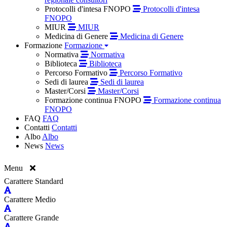
Protocolli d'intesa FNOPO
Protocolli d'intesa
FNOPO
MIUR
MIUR
Medicina di Genere
Medicina di Genere
Formazione
Formazione
Normativa
Normativa
Biblioteca
Biblioteca
Percorso Formativo
Percorso Formativo
Sedi di laurea
Sedi di laurea
Master/Corsi
Master/Corsi
Formazione continua FNOPO
Formazione continua
FNOPO
FAQ
FAQ
Contatti
Contatti
Albo
Albo
News
News
Menu
Carattere Standard
Carattere Medio
Carattere Grande