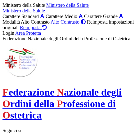
Ministero della Salute
Ministero della Salute
Ministero della Salute
Carattere Standard
Carattere Medio
Carattere Grande
Modalità Alto Contrasto
Alto Contrasto
Reimposta impostazioni
originali
Reimposta
Login
Area Protetta
Federazione Nazionale degli Ordini della Professione di Ostetrica
F
ederazione
N
azionale degli
O
rdini della
P
rofessione di
O
stetrica
Seguici su