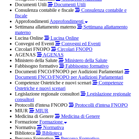
Documenti Utili
Documenti Utili
Consulenza contabile e fiscale
Consulenza contabile e
fiscale
Approfondimenti
Approfondimenti
Settimana allattamento materno
Settimana allattamento
materno
Lucina Online
Lucina Online
Convegni ed Eventi
Convegni ed Eventi
Circolari FNOPO
Circolari FNOPO
AGENAS
AGENAS
Ministero della Salute
Ministero della Salute
Fabbisogno formativo
Fabbisogno formativo
Documenti FNCO/FNOPO per Audizioni Parlamentari
Documenti FNCO/FNOPO per Audizioni Parlamentari
Competenze Ostetriche e nuovi scenari
Competenze
Ostetriche e nuovi scenari
Legislazione regionale consultori
Legislazione regionale
consultori
Protocolli d'intesa FNOPO
Protocolli d'intesa FNOPO
MIUR
MIUR
Medicina di Genere
Medicina di Genere
Formazione
Formazione
Normativa
Normativa
Biblioteca
Biblioteca
Percorso Formativo
Percorso Formativo