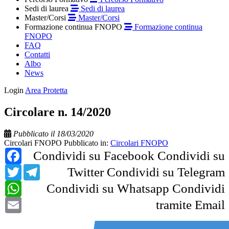
Sedi di laurea
Sedi di laurea
Master/Corsi
Master/Corsi
Formazione continua FNOPO
Formazione continua
FNOPO
FAQ
Contatti
Albo
News
Login
Area Protetta
Circolare n. 14/2020
Pubblicato il 18/03/2020
Circolari FNOPO
Pubblicato in:
Circolari FNOPO
Facebook
Condividi su Facebook
Condividi su
Twitter
Telegram
Twitter
Condividi su Telegram
WhatsApp
Condividi su Whatsapp
Condividi
Email
tramite Email