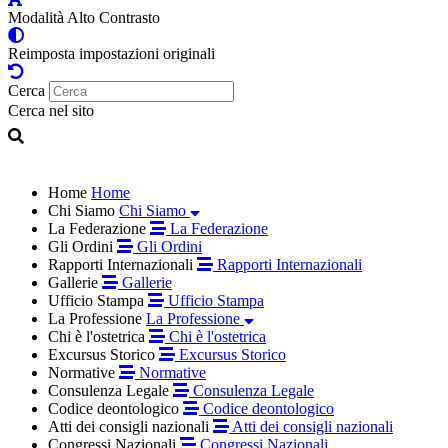
Modalità Alto Contrasto
Reimposta impostazioni originali
Cerca
Cerca nel sito
Home
Home
Chi Siamo
Chi Siamo
La Federazione
La Federazione
Gli Ordini
Gli Ordini
Rapporti Internazionali
Rapporti Internazionali
Gallerie
Gallerie
Ufficio Stampa
Ufficio Stampa
La Professione
La Professione
Chi è l'ostetrica
Chi è l'ostetrica
Excursus Storico
Excursus Storico
Normative
Normative
Consulenza Legale
Consulenza Legale
Codice deontologico
Codice deontologico
Atti dei consigli nazionali
Atti dei consigli nazionali
Congressi Nazionali
Congressi Nazionali