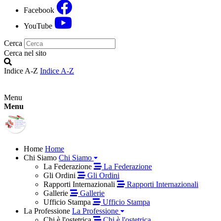
Facebook
YouTube
Cerca
Cerca nel sito
Indice A-Z
Indice A-Z
Menu
Menu
Home
Home
Chi Siamo
Chi Siamo
La Federazione
La Federazione
Gli Ordini
Gli Ordini
Rapporti Internazionali
Rapporti Internazionali
Gallerie
Gallerie
Ufficio Stampa
Ufficio Stampa
La Professione
La Professione
Chi è l'ostetrica
Chi è l'ostetrica