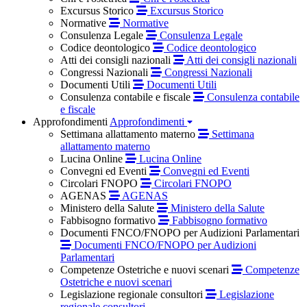
Excursus Storico
Excursus Storico
Normative
Normative
Consulenza Legale
Consulenza Legale
Codice deontologico
Codice deontologico
Atti dei consigli nazionali
Atti dei consigli nazionali
Congressi Nazionali
Congressi Nazionali
Documenti Utili
Documenti Utili
Consulenza contabile e fiscale
Consulenza contabile
e fiscale
Approfondimenti
Approfondimenti
Settimana allattamento materno
Settimana
allattamento materno
Lucina Online
Lucina Online
Convegni ed Eventi
Convegni ed Eventi
Circolari FNOPO
Circolari FNOPO
AGENAS
AGENAS
Ministero della Salute
Ministero della Salute
Fabbisogno formativo
Fabbisogno formativo
Documenti FNCO/FNOPO per Audizioni Parlamentari
Documenti FNCO/FNOPO per Audizioni
Parlamentari
Competenze Ostetriche e nuovi scenari
Competenze
Ostetriche e nuovi scenari
Legislazione regionale consultori
Legislazione
regionale consultori