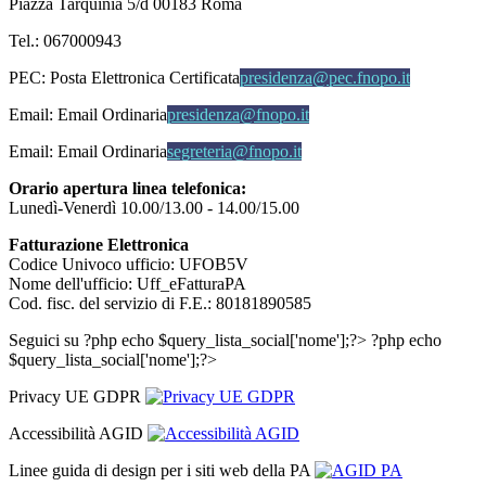
Piazza Tarquinia 5/d 00183 Roma
Tel.: 067000943
PEC:
Posta Elettronica Certificata
presidenza@pec.fnopo.it
Email:
Email Ordinaria
presidenza@fnopo.it
Email:
Email Ordinaria
segreteria@fnopo.it
Orario apertura linea telefonica:
Lunedì-Venerdì 10.00/13.00 - 14.00/15.00
Fatturazione Elettronica
Codice Univoco ufficio: UFOB5V
Nome dell'ufficio: Uff_eFatturaPA
Cod. fisc. del servizio di F.E.: 80181890585
Seguici su
?php echo $query_lista_social['nome'];?>
?php echo
$query_lista_social['nome'];?>
Privacy UE GDPR
Accessibilità AGID
Linee guida di design per i siti web della PA