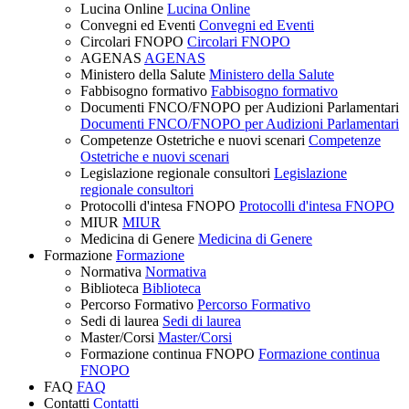
Lucina Online
Lucina Online
Convegni ed Eventi
Convegni ed Eventi
Circolari FNOPO
Circolari FNOPO
AGENAS
AGENAS
Ministero della Salute
Ministero della Salute
Fabbisogno formativo
Fabbisogno formativo
Documenti FNCO/FNOPO per Audizioni Parlamentari
Documenti FNCO/FNOPO per Audizioni Parlamentari
Competenze Ostetriche e nuovi scenari
Competenze
Ostetriche e nuovi scenari
Legislazione regionale consultori
Legislazione
regionale consultori
Protocolli d'intesa FNOPO
Protocolli d'intesa FNOPO
MIUR
MIUR
Medicina di Genere
Medicina di Genere
Formazione
Formazione
Normativa
Normativa
Biblioteca
Biblioteca
Percorso Formativo
Percorso Formativo
Sedi di laurea
Sedi di laurea
Master/Corsi
Master/Corsi
Formazione continua FNOPO
Formazione continua
FNOPO
FAQ
FAQ
Contatti
Contatti