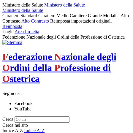
Ministero della Salute
Ministero della Salute
Ministero della Salute
Carattere Standard
Carattere Medio
Carattere Grande
Modalità Alto
Contrasto
Alto Contrasto
Reimposta impostazioni originali
Reimposta
Login
Area Protetta
Federazione Nazionale degli Ordini della Professione di Ostetrica
F
ederazione
N
azionale degli
O
rdini della
P
rofessione di
O
stetrica
Seguici su
Facebook
YouTube
Cerca
Cerca nel sito
Indice A-Z
Indice A-Z