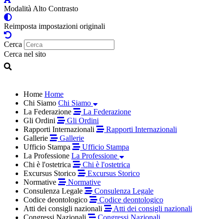
Modalità Alto Contrasto
Reimposta impostazioni originali
Cerca
Cerca nel sito
Home
Home
Chi Siamo
Chi Siamo
La Federazione
La Federazione
Gli Ordini
Gli Ordini
Rapporti Internazionali
Rapporti Internazionali
Gallerie
Gallerie
Ufficio Stampa
Ufficio Stampa
La Professione
La Professione
Chi è l'ostetrica
Chi è l'ostetrica
Excursus Storico
Excursus Storico
Normative
Normative
Consulenza Legale
Consulenza Legale
Codice deontologico
Codice deontologico
Atti dei consigli nazionali
Atti dei consigli nazionali
Congressi Nazionali
Congressi Nazionali