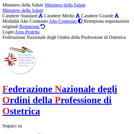
Ministero della Salute
Ministero della Salute
Ministero della Salute
Carattere Standard
Carattere Medio
Carattere Grande
Modalità Alto Contrasto
Alto Contrasto
Reimposta impostazioni
originali
Reimposta
Login
Area Protetta
Federazione Nazionale degli Ordini della Professione di Ostetrica
F
ederazione
N
azionale degli
O
rdini della
P
rofessione di
O
stetrica
Seguici su