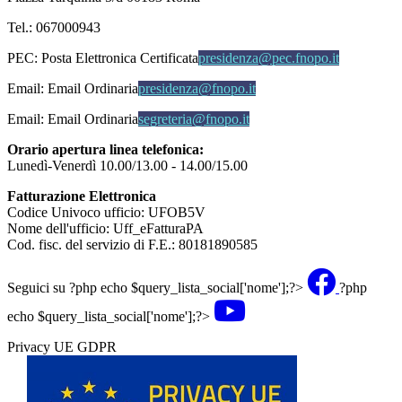
Tel.: 067000943
PEC:
Posta Elettronica Certificata
presidenza@pec.fnopo.it
Email:
Email Ordinaria
presidenza@fnopo.it
Email:
Email Ordinaria
segreteria@fnopo.it
Orario apertura linea telefonica:
Lunedì-Venerdì 10.00/13.00 - 14.00/15.00
Fatturazione Elettronica
Codice Univoco ufficio: UFOB5V
Nome dell'ufficio: Uff_eFatturaPA
Cod. fisc. del servizio di F.E.: 80181890585
Seguici su
?php echo $query_lista_social['nome'];?>
?php
echo $query_lista_social['nome'];?>
Privacy UE GDPR