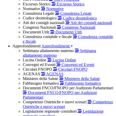
Excursus Storico
Excursus Storico
Normative
Normative
Consulenza Legale
Consulenza Legale
Codice deontologico
Codice deontologico
Atti dei consigli nazionali
Atti dei consigli nazionali
Congressi Nazionali
Congressi Nazionali
Documenti Utili
Documenti Utili
Consulenza contabile e fiscale
Consulenza contabile
e fiscale
Approfondimenti
Approfondimenti
Settimana allattamento materno
Settimana
allattamento materno
Lucina Online
Lucina Online
Convegni ed Eventi
Convegni ed Eventi
Circolari FNOPO
Circolari FNOPO
AGENAS
AGENAS
Ministero della Salute
Ministero della Salute
Fabbisogno formativo
Fabbisogno formativo
Documenti FNCO/FNOPO per Audizioni Parlamentari
Documenti FNCO/FNOPO per Audizioni
Parlamentari
Competenze Ostetriche e nuovi scenari
Competenze
Ostetriche e nuovi scenari
Legislazione regionale consultori
Legislazione
regionale consultori