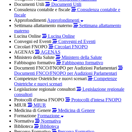
Documenti Utili
Documenti Utili
Consulenza contabile e fiscale
Consulenza contabile e
fiscale
Approfondimenti
Approfondimenti
Settimana allattamento materno
Settimana allattamento
materno
Lucina Online
Lucina Online
Convegni ed Eventi
Convegni ed Eventi
Circolari FNOPO
Circolari FNOPO
AGENAS
AGENAS
Ministero della Salute
Ministero della Salute
Fabbisogno formativo
Fabbisogno formativo
Documenti FNCO/FNOPO per Audizioni Parlamentari
Documenti FNCO/FNOPO per Audizioni Parlamentari
Competenze Ostetriche e nuovi scenari
Competenze
Ostetriche e nuovi scenari
Legislazione regionale consultori
Legislazione regionale
consultori
Protocolli d'intesa FNOPO
Protocolli d'intesa FNOPO
MIUR
MIUR
Medicina di Genere
Medicina di Genere
Formazione
Formazione
Normativa
Normativa
Biblioteca
Biblioteca
Percorso Formativo
Percorso Formativo