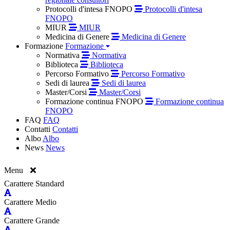
Protocolli d'intesa FNOPO
Protocolli d'intesa
FNOPO
MIUR
MIUR
Medicina di Genere
Medicina di Genere
Formazione
Formazione
Normativa
Normativa
Biblioteca
Biblioteca
Percorso Formativo
Percorso Formativo
Sedi di laurea
Sedi di laurea
Master/Corsi
Master/Corsi
Formazione continua FNOPO
Formazione continua
FNOPO
FAQ
FAQ
Contatti
Contatti
Albo
Albo
News
News
Menu
Carattere Standard
Carattere Medio
Carattere Grande