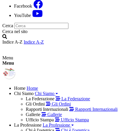
Facebook
YouTube
Cerca
Cerca nel sito
Indice A-Z
Indice A-Z
Menu
Menu
Home
Home
Chi Siamo
Chi Siamo
La Federazione
La Federazione
Gli Ordini
Gli Ordini
Rapporti Internazionali
Rapporti Internazionali
Gallerie
Gallerie
Ufficio Stampa
Ufficio Stampa
La Professione
La Professione
Chi è l'ostetrica
Chi è l'ostetrica