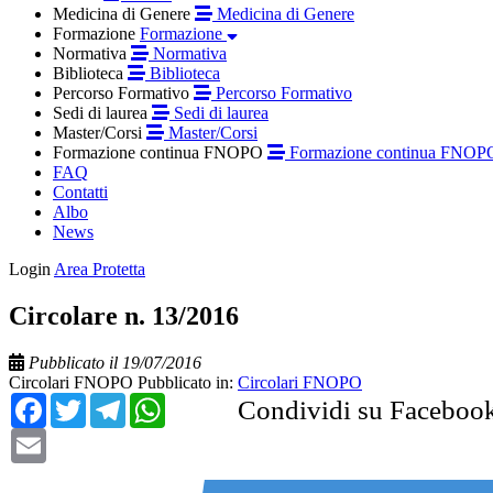
Medicina di Genere
Medicina di Genere
Formazione
Formazione
Normativa
Normativa
Biblioteca
Biblioteca
Percorso Formativo
Percorso Formativo
Sedi di laurea
Sedi di laurea
Master/Corsi
Master/Corsi
Formazione continua FNOPO
Formazione continua FNOP
FAQ
Contatti
Albo
News
Login
Area Protetta
Circolare n. 13/2016
Pubblicato il 19/07/2016
Circolari FNOPO
Pubblicato in:
Circolari FNOPO
Facebook
Twitter
Telegram
WhatsApp
Condividi su Faceboo
Email