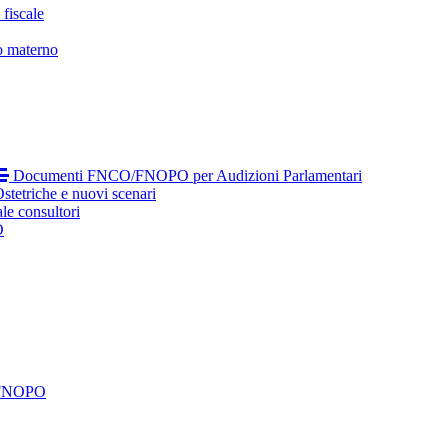
fiscale
o materno
Documenti FNCO/FNOPO per Audizioni Parlamentari
tetriche e nuovi scenari
le consultori
O
 FNOPO