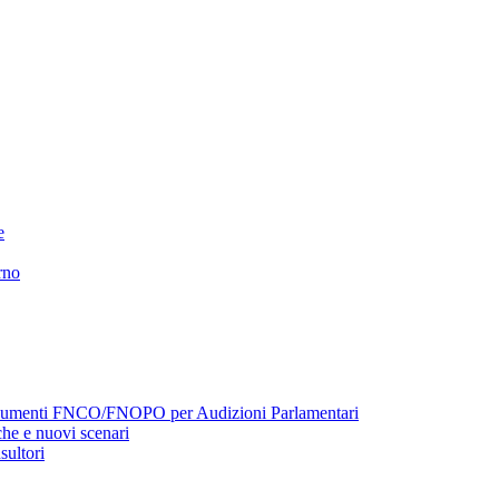
e
rno
menti FNCO/FNOPO per Audizioni Parlamentari
he e nuovi scenari
sultori