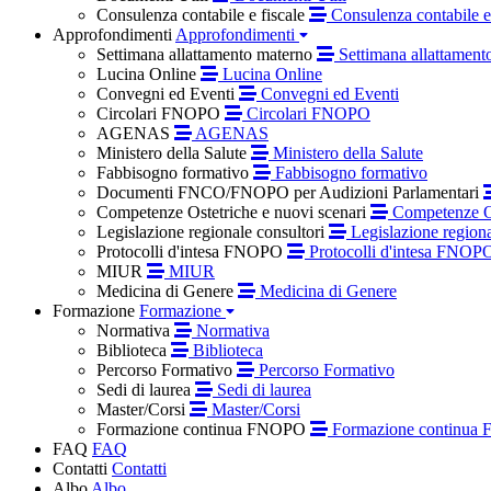
Consulenza contabile e fiscale
Consulenza contabile e 
Approfondimenti
Approfondimenti
Settimana allattamento materno
Settimana allattament
Lucina Online
Lucina Online
Convegni ed Eventi
Convegni ed Eventi
Circolari FNOPO
Circolari FNOPO
AGENAS
AGENAS
Ministero della Salute
Ministero della Salute
Fabbisogno formativo
Fabbisogno formativo
Documenti FNCO/FNOPO per Audizioni Parlamentari
Competenze Ostetriche e nuovi scenari
Competenze Os
Legislazione regionale consultori
Legislazione regiona
Protocolli d'intesa FNOPO
Protocolli d'intesa FNOP
MIUR
MIUR
Medicina di Genere
Medicina di Genere
Formazione
Formazione
Normativa
Normativa
Biblioteca
Biblioteca
Percorso Formativo
Percorso Formativo
Sedi di laurea
Sedi di laurea
Master/Corsi
Master/Corsi
Formazione continua FNOPO
Formazione continua
FAQ
FAQ
Contatti
Contatti
Albo
Albo