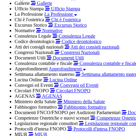
Gallerie
Gallerie
Ufficio Stampa
Ufficio Stampa
La Professione
La Professione
Chi è l'ostetrica
Chi è l'ostetrica
Excursus Storico
Excursus Storico
Normative
Normative
Consulenza Legale
Consulenza Legale
Codice deontologico
Codice deontologico
Atti dei consigli nazionali
Atti dei consigli nazionali
Congressi Nazionali
Congressi Nazionali
Documenti Utili
Documenti Utili
Consulenza contabile e fiscale
Consulenza contabile e fiscal
Approfondimenti
Approfondimenti
Settimana allattamento materno
Settimana allattamento mate
Lucina Online
Lucina Online
Convegni ed Eventi
Convegni ed Eventi
Circolari FNOPO
Circolari FNOPO
AGENAS
AGENAS
Ministero della Salute
Ministero della Salute
Fabbisogno formativo
Fabbisogno formativo
Documenti FNCO/FNOPO per Audizioni Parlamentari
Docu
Competenze Ostetriche e nuovi scenari
Competenze Ostetric
Legislazione regionale consultori
Legislazione regionale con
Protocolli d'intesa FNOPO
Protocolli d'intesa FNOPO
MIUR
MIUR