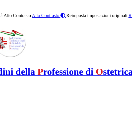
à Alto Contrasto
Alto Contrasto
Reimposta impostazioni originali
R
dini della
P
rofessione di
O
stetric