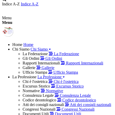
Indice A-Z
Indice A-Z
Menu
Menu
Home
Home
Chi Siamo
Chi Siamo
La Federazione
La Federazione
Gli Ordini
Gli Ordini
Rapporti Internazionali
Rapporti Internazionali
Gallerie
Gallerie
Ufficio Stampa
Ufficio Stampa
La Professione
La Professione
Chi è l'ostetrica
Chi è l'ostetrica
Excursus Storico
Excursus Storico
Normative
Normative
Consulenza Legale
Consulenza Legale
Codice deontologico
Codice deontologico
Atti dei consigli nazionali
Atti dei consigli nazionali
Congressi Nazionali
Congressi Nazionali
Documenti Utili
Documenti Utili