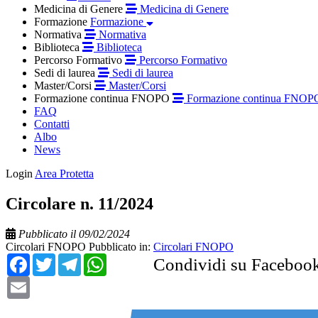
Medicina di Genere
Medicina di Genere
Formazione
Formazione
Normativa
Normativa
Biblioteca
Biblioteca
Percorso Formativo
Percorso Formativo
Sedi di laurea
Sedi di laurea
Master/Corsi
Master/Corsi
Formazione continua FNOPO
Formazione continua FNOP
FAQ
Contatti
Albo
News
Login
Area Protetta
Circolare n. 11/2024
Pubblicato il 09/02/2024
Circolari FNOPO
Pubblicato in:
Circolari FNOPO
Facebook
Twitter
Telegram
WhatsApp
Condividi su Faceboo
Email