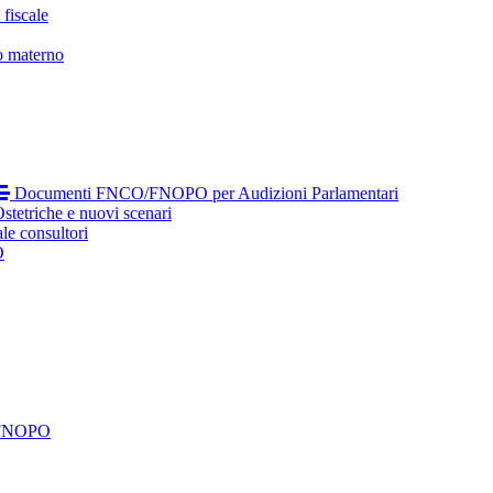
fiscale
o materno
Documenti FNCO/FNOPO per Audizioni Parlamentari
tetriche e nuovi scenari
le consultori
O
 FNOPO