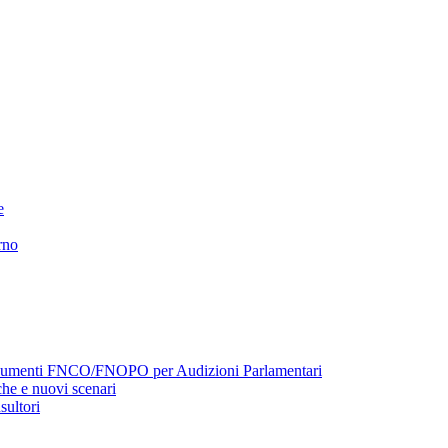
e
rno
menti FNCO/FNOPO per Audizioni Parlamentari
he e nuovi scenari
sultori