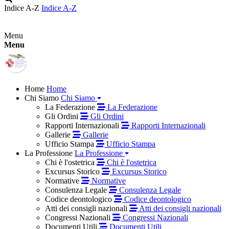
Indice A-Z
Indice A-Z
Menu
Menu
Home
Home
Chi Siamo
Chi Siamo
La Federazione
La Federazione
Gli Ordini
Gli Ordini
Rapporti Internazionali
Rapporti Internazionali
Gallerie
Gallerie
Ufficio Stampa
Ufficio Stampa
La Professione
La Professione
Chi è l'ostetrica
Chi è l'ostetrica
Excursus Storico
Excursus Storico
Normative
Normative
Consulenza Legale
Consulenza Legale
Codice deontologico
Codice deontologico
Atti dei consigli nazionali
Atti dei consigli nazionali
Congressi Nazionali
Congressi Nazionali
Documenti Utili
Documenti Utili