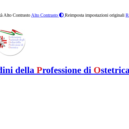
à Alto Contrasto
Alto Contrasto
Reimposta impostazioni originali
R
dini della
P
rofessione di
O
stetric