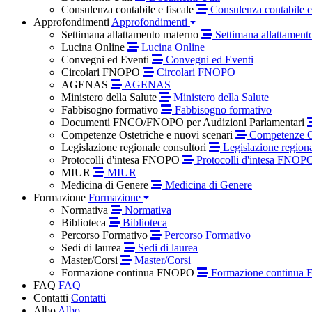
Consulenza contabile e fiscale
Consulenza contabile e 
Approfondimenti
Approfondimenti
Settimana allattamento materno
Settimana allattament
Lucina Online
Lucina Online
Convegni ed Eventi
Convegni ed Eventi
Circolari FNOPO
Circolari FNOPO
AGENAS
AGENAS
Ministero della Salute
Ministero della Salute
Fabbisogno formativo
Fabbisogno formativo
Documenti FNCO/FNOPO per Audizioni Parlamentari
Competenze Ostetriche e nuovi scenari
Competenze Os
Legislazione regionale consultori
Legislazione regiona
Protocolli d'intesa FNOPO
Protocolli d'intesa FNOP
MIUR
MIUR
Medicina di Genere
Medicina di Genere
Formazione
Formazione
Normativa
Normativa
Biblioteca
Biblioteca
Percorso Formativo
Percorso Formativo
Sedi di laurea
Sedi di laurea
Master/Corsi
Master/Corsi
Formazione continua FNOPO
Formazione continua
FAQ
FAQ
Contatti
Contatti
Albo
Albo