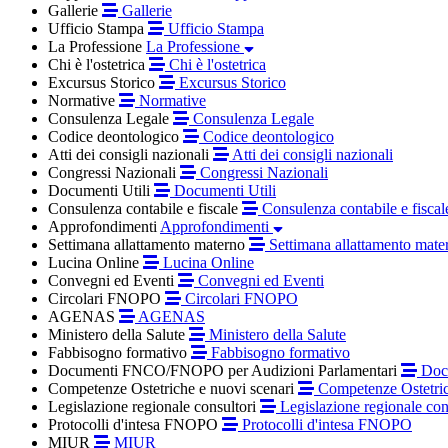
Gallerie
Gallerie
Ufficio Stampa
Ufficio Stampa
La Professione
La Professione
Chi è l'ostetrica
Chi è l'ostetrica
Excursus Storico
Excursus Storico
Normative
Normative
Consulenza Legale
Consulenza Legale
Codice deontologico
Codice deontologico
Atti dei consigli nazionali
Atti dei consigli nazionali
Congressi Nazionali
Congressi Nazionali
Documenti Utili
Documenti Utili
Consulenza contabile e fiscale
Consulenza contabile e fiscal
Approfondimenti
Approfondimenti
Settimana allattamento materno
Settimana allattamento mate
Lucina Online
Lucina Online
Convegni ed Eventi
Convegni ed Eventi
Circolari FNOPO
Circolari FNOPO
AGENAS
AGENAS
Ministero della Salute
Ministero della Salute
Fabbisogno formativo
Fabbisogno formativo
Documenti FNCO/FNOPO per Audizioni Parlamentari
Docu
Competenze Ostetriche e nuovi scenari
Competenze Ostetric
Legislazione regionale consultori
Legislazione regionale con
Protocolli d'intesa FNOPO
Protocolli d'intesa FNOPO
MIUR
MIUR