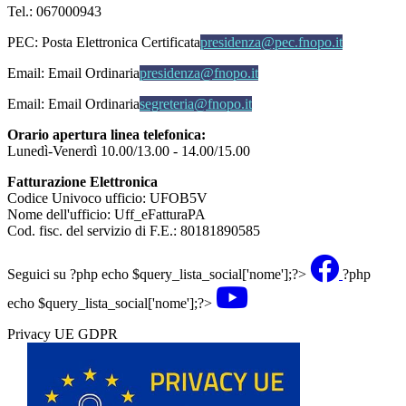
Tel.: 067000943
PEC:
Posta Elettronica Certificata
presidenza@pec.fnopo.it
Email:
Email Ordinaria
presidenza@fnopo.it
Email:
Email Ordinaria
segreteria@fnopo.it
Orario apertura linea telefonica:
Lunedì-Venerdì 10.00/13.00 - 14.00/15.00
Fatturazione Elettronica
Codice Univoco ufficio: UFOB5V
Nome dell'ufficio: Uff_eFatturaPA
Cod. fisc. del servizio di F.E.: 80181890585
Seguici su
?php echo $query_lista_social['nome'];?>
?php
echo $query_lista_social['nome'];?>
Privacy UE GDPR