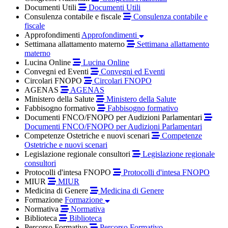
Documenti Utili
Documenti Utili
Consulenza contabile e fiscale
Consulenza contabile e
fiscale
Approfondimenti
Approfondimenti
Settimana allattamento materno
Settimana allattamento
materno
Lucina Online
Lucina Online
Convegni ed Eventi
Convegni ed Eventi
Circolari FNOPO
Circolari FNOPO
AGENAS
AGENAS
Ministero della Salute
Ministero della Salute
Fabbisogno formativo
Fabbisogno formativo
Documenti FNCO/FNOPO per Audizioni Parlamentari
Documenti FNCO/FNOPO per Audizioni Parlamentari
Competenze Ostetriche e nuovi scenari
Competenze
Ostetriche e nuovi scenari
Legislazione regionale consultori
Legislazione regionale
consultori
Protocolli d'intesa FNOPO
Protocolli d'intesa FNOPO
MIUR
MIUR
Medicina di Genere
Medicina di Genere
Formazione
Formazione
Normativa
Normativa
Biblioteca
Biblioteca
Percorso Formativo
Percorso Formativo