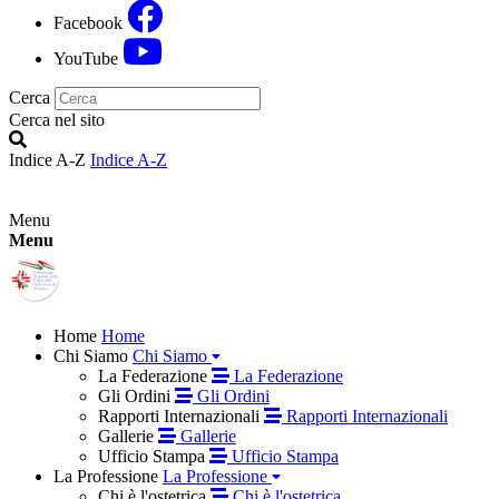
Facebook
YouTube
Cerca
Cerca nel sito
Indice A-Z
Indice A-Z
Menu
Menu
Home
Home
Chi Siamo
Chi Siamo
La Federazione
La Federazione
Gli Ordini
Gli Ordini
Rapporti Internazionali
Rapporti Internazionali
Gallerie
Gallerie
Ufficio Stampa
Ufficio Stampa
La Professione
La Professione
Chi è l'ostetrica
Chi è l'ostetrica