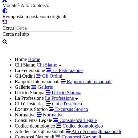
Modalità Alto Contrasto
Reimposta impostazioni originali
Cerca
Cerca nel sito
Home
Home
Chi Siamo
Chi Siamo
La Federazione
La Federazione
Gli Ordini
Gli Ordini
Rapporti Internazionali
Rapporti Internazionali
Gallerie
Gallerie
Ufficio Stampa
Ufficio Stampa
La Professione
La Professione
Chi è l'ostetrica
Chi è l'ostetrica
Excursus Storico
Excursus Storico
Normative
Normative
Consulenza Legale
Consulenza Legale
Codice deontologico
Codice deontologico
Atti dei consigli nazionali
Atti dei consigli nazionali
Congressi Nazionali
Congressi Nazionali