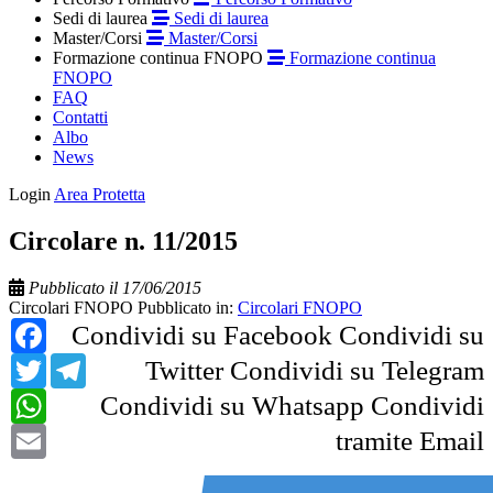
Sedi di laurea
Sedi di laurea
Master/Corsi
Master/Corsi
Formazione continua FNOPO
Formazione continua
FNOPO
FAQ
Contatti
Albo
News
Login
Area Protetta
Circolare n. 11/2015
Pubblicato il 17/06/2015
Circolari FNOPO
Pubblicato in:
Circolari FNOPO
Facebook
Condividi su Facebook
Condividi su
Twitter
Telegram
Twitter
Condividi su Telegram
WhatsApp
Condividi su Whatsapp
Condividi
Email
tramite Email