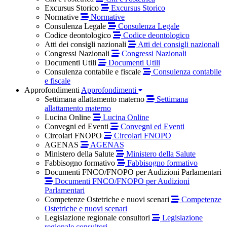
Excursus Storico
Excursus Storico
Normative
Normative
Consulenza Legale
Consulenza Legale
Codice deontologico
Codice deontologico
Atti dei consigli nazionali
Atti dei consigli nazionali
Congressi Nazionali
Congressi Nazionali
Documenti Utili
Documenti Utili
Consulenza contabile e fiscale
Consulenza contabile
e fiscale
Approfondimenti
Approfondimenti
Settimana allattamento materno
Settimana
allattamento materno
Lucina Online
Lucina Online
Convegni ed Eventi
Convegni ed Eventi
Circolari FNOPO
Circolari FNOPO
AGENAS
AGENAS
Ministero della Salute
Ministero della Salute
Fabbisogno formativo
Fabbisogno formativo
Documenti FNCO/FNOPO per Audizioni Parlamentari
Documenti FNCO/FNOPO per Audizioni
Parlamentari
Competenze Ostetriche e nuovi scenari
Competenze
Ostetriche e nuovi scenari
Legislazione regionale consultori
Legislazione
regionale consultori