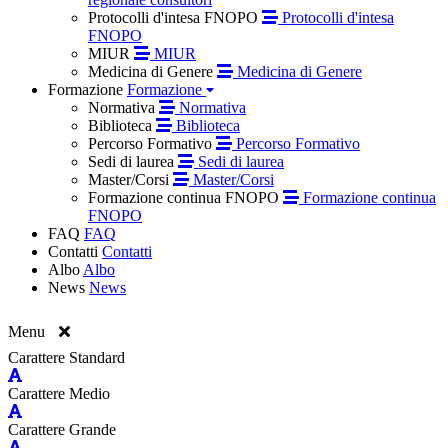
Protocolli d'intesa FNOPO
Protocolli d'intesa
FNOPO
MIUR
MIUR
Medicina di Genere
Medicina di Genere
Formazione
Formazione
Normativa
Normativa
Biblioteca
Biblioteca
Percorso Formativo
Percorso Formativo
Sedi di laurea
Sedi di laurea
Master/Corsi
Master/Corsi
Formazione continua FNOPO
Formazione continua
FNOPO
FAQ
FAQ
Contatti
Contatti
Albo
Albo
News
News
Menu
Carattere Standard
Carattere Medio
Carattere Grande