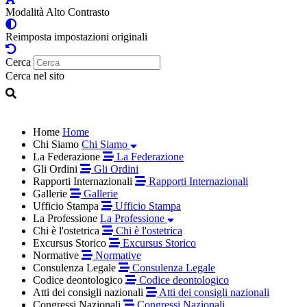
Modalità Alto Contrasto
Reimposta impostazioni originali
Cerca
Cerca nel sito
Home
Home
Chi Siamo
Chi Siamo
La Federazione
La Federazione
Gli Ordini
Gli Ordini
Rapporti Internazionali
Rapporti Internazionali
Gallerie
Gallerie
Ufficio Stampa
Ufficio Stampa
La Professione
La Professione
Chi è l'ostetrica
Chi è l'ostetrica
Excursus Storico
Excursus Storico
Normative
Normative
Consulenza Legale
Consulenza Legale
Codice deontologico
Codice deontologico
Atti dei consigli nazionali
Atti dei consigli nazionali
Congressi Nazionali
Congressi Nazionali