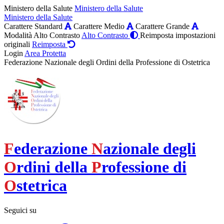
Ministero della Salute
Ministero della Salute
Ministero della Salute
Carattere Standard
Carattere Medio
Carattere Grande
Modalità Alto Contrasto
Alto Contrasto
Reimposta impostazioni
originali
Reimposta
Login
Area Protetta
Federazione Nazionale degli Ordini della Professione di Ostetrica
F
ederazione
N
azionale degli
O
rdini della
P
rofessione di
O
stetrica
Seguici su