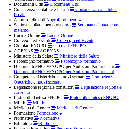
Documenti Utili
Documenti Utili
Consulenza contabile e fiscale
Consulenza contabile e
fiscale
Approfondimenti
Approfondimenti
Settimana allattamento materno
Settimana allattamento
materno
Lucina Online
Lucina Online
Convegni ed Eventi
Convegni ed Eventi
Circolari FNOPO
Circolari FNOPO
AGENAS
AGENAS
Ministero della Salute
Ministero della Salute
Fabbisogno formativo
Fabbisogno formativo
Documenti FNCO/FNOPO per Audizioni Parlamentari
Documenti FNCO/FNOPO per Audizioni Parlamentari
Competenze Ostetriche e nuovi scenari
Competenze
Ostetriche e nuovi scenari
Legislazione regionale consultori
Legislazione regionale
consultori
Protocolli d'intesa FNOPO
Protocolli d'intesa FNOPO
MIUR
MIUR
Medicina di Genere
Medicina di Genere
Formazione
Formazione
Normativa
Normativa
Biblioteca
Biblioteca
Percorso Formativo
Percorso Formativo