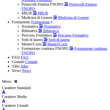
Protocolli d'intesa FNOPO
Protocolli d'intesa
FNOPO
MIUR
MIUR
Medicina di Genere
Medicina di Genere
Formazione
Formazione
Normativa
Normativa
Biblioteca
Biblioteca
Percorso Formativo
Percorso Formativo
Sedi di laurea
Sedi di laurea
Master/Corsi
Master/Corsi
Formazione continua FNOPO
Formazione continua
FNOPO
FAQ
FAQ
Contatti
Contatti
Albo
Albo
News
News
Menu
Carattere Standard
Carattere Medio
Carattere Grande