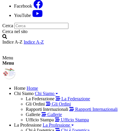
Facebook
YouTube
Cerca
Cerca nel sito
Indice A-Z
Indice A-Z
Menu
Menu
Home
Home
Chi Siamo
Chi Siamo
La Federazione
La Federazione
Gli Ordini
Gli Ordini
Rapporti Internazionali
Rapporti Internazionali
Gallerie
Gallerie
Ufficio Stampa
Ufficio Stampa
La Professione
La Professione
Chi è l'ostetrica
Chi è l'ostetrica