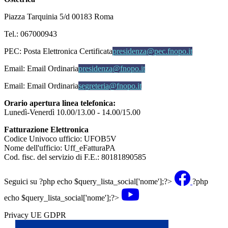
Piazza Tarquinia 5/d 00183 Roma
Tel.: 067000943
PEC:
Posta Elettronica Certificata
presidenza@pec.fnopo.it
Email:
Email Ordinaria
presidenza@fnopo.it
Email:
Email Ordinaria
segreteria@fnopo.it
Orario apertura linea telefonica:
Lunedì-Venerdì 10.00/13.00 - 14.00/15.00
Fatturazione Elettronica
Codice Univoco ufficio: UFOB5V
Nome dell'ufficio: Uff_eFatturaPA
Cod. fisc. del servizio di F.E.: 80181890585
Seguici su
?php echo $query_lista_social['nome'];?>
?php
echo $query_lista_social['nome'];?>
Privacy UE GDPR