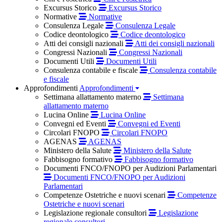
Excursus Storico
Excursus Storico
Normative
Normative
Consulenza Legale
Consulenza Legale
Codice deontologico
Codice deontologico
Atti dei consigli nazionali
Atti dei consigli nazionali
Congressi Nazionali
Congressi Nazionali
Documenti Utili
Documenti Utili
Consulenza contabile e fiscale
Consulenza contabile
e fiscale
Approfondimenti
Approfondimenti
Settimana allattamento materno
Settimana
allattamento materno
Lucina Online
Lucina Online
Convegni ed Eventi
Convegni ed Eventi
Circolari FNOPO
Circolari FNOPO
AGENAS
AGENAS
Ministero della Salute
Ministero della Salute
Fabbisogno formativo
Fabbisogno formativo
Documenti FNCO/FNOPO per Audizioni Parlamentari
Documenti FNCO/FNOPO per Audizioni
Parlamentari
Competenze Ostetriche e nuovi scenari
Competenze
Ostetriche e nuovi scenari
Legislazione regionale consultori
Legislazione
regionale consultori