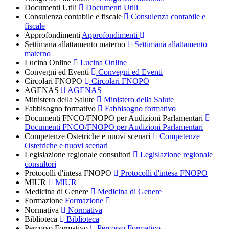
Documenti Utili
Documenti Utili
Consulenza contabile e fiscale
Consulenza contabile e
fiscale
Approfondimenti
Approfondimenti
Settimana allattamento materno
Settimana allattamento
materno
Lucina Online
Lucina Online
Convegni ed Eventi
Convegni ed Eventi
Circolari FNOPO
Circolari FNOPO
AGENAS
AGENAS
Ministero della Salute
Ministero della Salute
Fabbisogno formativo
Fabbisogno formativo
Documenti FNCO/FNOPO per Audizioni Parlamentari
Documenti FNCO/FNOPO per Audizioni Parlamentari
Competenze Ostetriche e nuovi scenari
Competenze
Ostetriche e nuovi scenari
Legislazione regionale consultori
Legislazione regionale
consultori
Protocolli d'intesa FNOPO
Protocolli d'intesa FNOPO
MIUR
MIUR
Medicina di Genere
Medicina di Genere
Formazione
Formazione
Normativa
Normativa
Biblioteca
Biblioteca
Percorso Formativo
Percorso Formativo