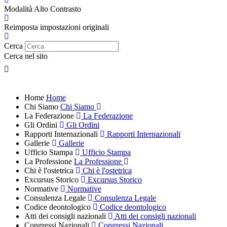
Modalità Alto Contrasto
Reimposta impostazioni originali
Cerca
Cerca nel sito
Home
Home
Chi Siamo
Chi Siamo
La Federazione
La Federazione
Gli Ordini
Gli Ordini
Rapporti Internazionali
Rapporti Internazionali
Gallerie
Gallerie
Ufficio Stampa
Ufficio Stampa
La Professione
La Professione
Chi è l'ostetrica
Chi è l'ostetrica
Excursus Storico
Excursus Storico
Normative
Normative
Consulenza Legale
Consulenza Legale
Codice deontologico
Codice deontologico
Atti dei consigli nazionali
Atti dei consigli nazionali
Congressi Nazionali
Congressi Nazionali