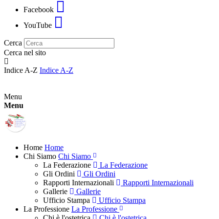
Facebook
YouTube
Cerca
Cerca nel sito
Indice A-Z
Indice A-Z
Menu
Menu
Home
Home
Chi Siamo
Chi Siamo
La Federazione
La Federazione
Gli Ordini
Gli Ordini
Rapporti Internazionali
Rapporti Internazionali
Gallerie
Gallerie
Ufficio Stampa
Ufficio Stampa
La Professione
La Professione
Chi è l'ostetrica
Chi è l'ostetrica