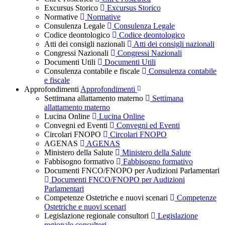
Excursus Storico
Excursus Storico
Normative
Normative
Consulenza Legale
Consulenza Legale
Codice deontologico
Codice deontologico
Atti dei consigli nazionali
Atti dei consigli nazionali
Congressi Nazionali
Congressi Nazionali
Documenti Utili
Documenti Utili
Consulenza contabile e fiscale
Consulenza contabile
e fiscale
Approfondimenti
Approfondimenti
Settimana allattamento materno
Settimana
allattamento materno
Lucina Online
Lucina Online
Convegni ed Eventi
Convegni ed Eventi
Circolari FNOPO
Circolari FNOPO
AGENAS
AGENAS
Ministero della Salute
Ministero della Salute
Fabbisogno formativo
Fabbisogno formativo
Documenti FNCO/FNOPO per Audizioni Parlamentari
Documenti FNCO/FNOPO per Audizioni
Parlamentari
Competenze Ostetriche e nuovi scenari
Competenze
Ostetriche e nuovi scenari
Legislazione regionale consultori
Legislazione
regionale consultori