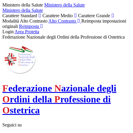
Ministero della Salute
Ministero della Salute
Ministero della Salute
Carattere Standard
Carattere Medio
Carattere Grande
Modalità Alto Contrasto
Alto Contrasto
Reimposta impostazioni
originali
Reimposta
Login
Area Protetta
Federazione Nazionale degli Ordini della Professione di Ostetrica
F
ederazione
N
azionale degli
O
rdini della
P
rofessione di
O
stetrica
Seguici su