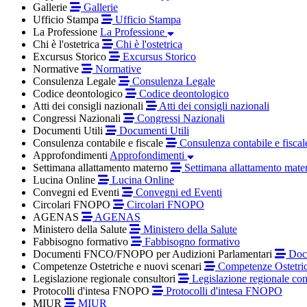
Gallerie
Gallerie
Ufficio Stampa
Ufficio Stampa
La Professione
La Professione
Chi è l'ostetrica
Chi è l'ostetrica
Excursus Storico
Excursus Storico
Normative
Normative
Consulenza Legale
Consulenza Legale
Codice deontologico
Codice deontologico
Atti dei consigli nazionali
Atti dei consigli nazionali
Congressi Nazionali
Congressi Nazionali
Documenti Utili
Documenti Utili
Consulenza contabile e fiscale
Consulenza contabile e fiscal
Approfondimenti
Approfondimenti
Settimana allattamento materno
Settimana allattamento mate
Lucina Online
Lucina Online
Convegni ed Eventi
Convegni ed Eventi
Circolari FNOPO
Circolari FNOPO
AGENAS
AGENAS
Ministero della Salute
Ministero della Salute
Fabbisogno formativo
Fabbisogno formativo
Documenti FNCO/FNOPO per Audizioni Parlamentari
Docu
Competenze Ostetriche e nuovi scenari
Competenze Ostetric
Legislazione regionale consultori
Legislazione regionale con
Protocolli d'intesa FNOPO
Protocolli d'intesa FNOPO
MIUR
MIUR