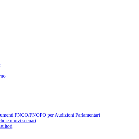
e
rno
menti FNCO/FNOPO per Audizioni Parlamentari
he e nuovi scenari
sultori