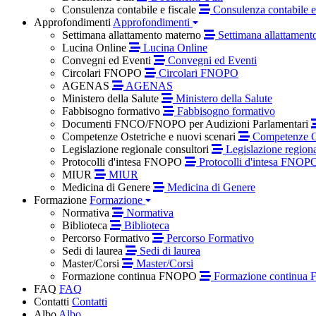
Consulenza contabile e fiscale
Consulenza contabile e 
Approfondimenti
Approfondimenti
Settimana allattamento materno
Settimana allattament
Lucina Online
Lucina Online
Convegni ed Eventi
Convegni ed Eventi
Circolari FNOPO
Circolari FNOPO
AGENAS
AGENAS
Ministero della Salute
Ministero della Salute
Fabbisogno formativo
Fabbisogno formativo
Documenti FNCO/FNOPO per Audizioni Parlamentari
Competenze Ostetriche e nuovi scenari
Competenze Os
Legislazione regionale consultori
Legislazione regiona
Protocolli d'intesa FNOPO
Protocolli d'intesa FNOP
MIUR
MIUR
Medicina di Genere
Medicina di Genere
Formazione
Formazione
Normativa
Normativa
Biblioteca
Biblioteca
Percorso Formativo
Percorso Formativo
Sedi di laurea
Sedi di laurea
Master/Corsi
Master/Corsi
Formazione continua FNOPO
Formazione continua
FAQ
FAQ
Contatti
Contatti
Albo
Albo