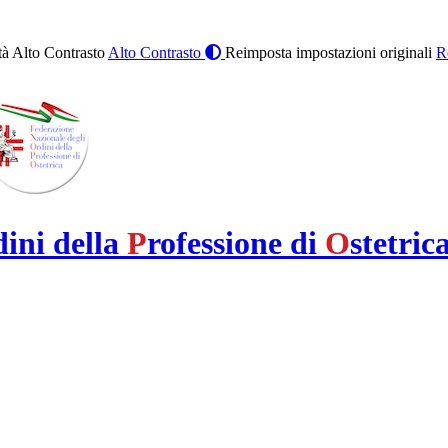
à Alto Contrasto
Alto Contrasto
Reimposta impostazioni originali
R
dini della
P
rofessione di
O
stetric