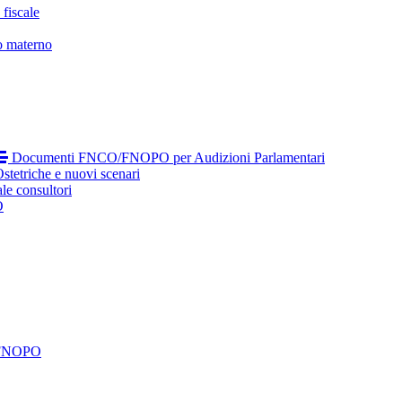
fiscale
o materno
Documenti FNCO/FNOPO per Audizioni Parlamentari
tetriche e nuovi scenari
le consultori
O
 FNOPO