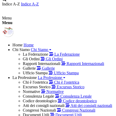
Indice A-Z
Indice A-Z
Menu
Menu
Home
Home
Chi Siamo
Chi Siamo
La Federazione
La Federazione
Gli Ordini
Gli Ordini
Rapporti Internazionali
Rapporti Internazionali
Gallerie
Gallerie
Ufficio Stampa
Ufficio Stampa
La Professione
La Professione
Chi è l'ostetrica
Chi è l'ostetrica
Excursus Storico
Excursus Storico
Normative
Normative
Consulenza Legale
Consulenza Legale
Codice deontologico
Codice deontologico
Atti dei consigli nazionali
Atti dei consigli nazionali
Congressi Nazionali
Congressi Nazionali
Documenti Utili
Documenti Utili