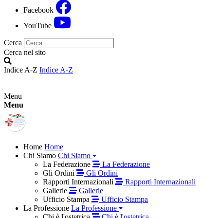
Facebook
YouTube
Cerca
Cerca nel sito
Indice A-Z
Indice A-Z
Menu
Menu
Home
Home
Chi Siamo
Chi Siamo
La Federazione
La Federazione
Gli Ordini
Gli Ordini
Rapporti Internazionali
Rapporti Internazionali
Gallerie
Gallerie
Ufficio Stampa
Ufficio Stampa
La Professione
La Professione
Chi è l'ostetrica
Chi è l'ostetrica