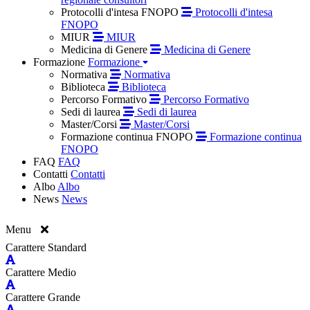
Protocolli d'intesa FNOPO
Protocolli d'intesa
FNOPO
MIUR
MIUR
Medicina di Genere
Medicina di Genere
Formazione
Formazione
Normativa
Normativa
Biblioteca
Biblioteca
Percorso Formativo
Percorso Formativo
Sedi di laurea
Sedi di laurea
Master/Corsi
Master/Corsi
Formazione continua FNOPO
Formazione continua
FNOPO
FAQ
FAQ
Contatti
Contatti
Albo
Albo
News
News
Menu
Carattere Standard
Carattere Medio
Carattere Grande