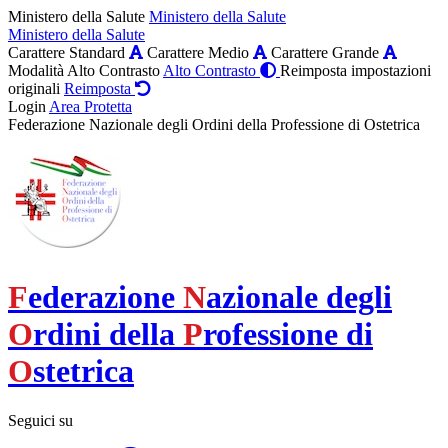
Ministero della Salute
Ministero della Salute
Ministero della Salute
Carattere Standard
Carattere Medio
Carattere Grande
Modalità Alto Contrasto
Alto Contrasto
Reimposta impostazioni
originali
Reimposta
Login
Area Protetta
Federazione Nazionale degli Ordini della Professione di Ostetrica
F
ederazione
N
azionale degli
O
rdini della
P
rofessione di
O
stetrica
Seguici su