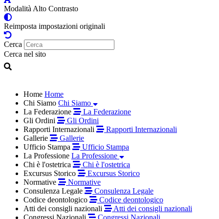
Modalità Alto Contrasto
Reimposta impostazioni originali
Cerca
Cerca nel sito
Home
Home
Chi Siamo
Chi Siamo
La Federazione
La Federazione
Gli Ordini
Gli Ordini
Rapporti Internazionali
Rapporti Internazionali
Gallerie
Gallerie
Ufficio Stampa
Ufficio Stampa
La Professione
La Professione
Chi è l'ostetrica
Chi è l'ostetrica
Excursus Storico
Excursus Storico
Normative
Normative
Consulenza Legale
Consulenza Legale
Codice deontologico
Codice deontologico
Atti dei consigli nazionali
Atti dei consigli nazionali
Congressi Nazionali
Congressi Nazionali