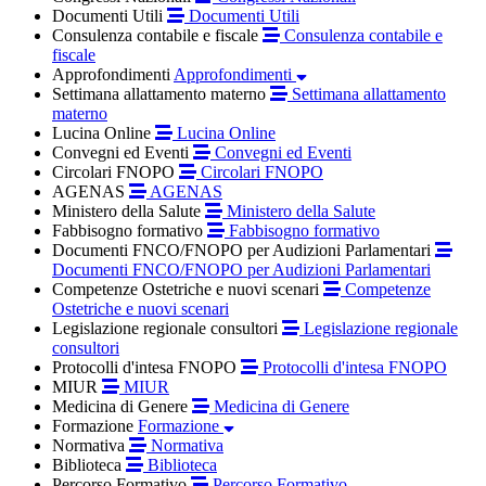
Documenti Utili
Documenti Utili
Consulenza contabile e fiscale
Consulenza contabile e
fiscale
Approfondimenti
Approfondimenti
Settimana allattamento materno
Settimana allattamento
materno
Lucina Online
Lucina Online
Convegni ed Eventi
Convegni ed Eventi
Circolari FNOPO
Circolari FNOPO
AGENAS
AGENAS
Ministero della Salute
Ministero della Salute
Fabbisogno formativo
Fabbisogno formativo
Documenti FNCO/FNOPO per Audizioni Parlamentari
Documenti FNCO/FNOPO per Audizioni Parlamentari
Competenze Ostetriche e nuovi scenari
Competenze
Ostetriche e nuovi scenari
Legislazione regionale consultori
Legislazione regionale
consultori
Protocolli d'intesa FNOPO
Protocolli d'intesa FNOPO
MIUR
MIUR
Medicina di Genere
Medicina di Genere
Formazione
Formazione
Normativa
Normativa
Biblioteca
Biblioteca
Percorso Formativo
Percorso Formativo