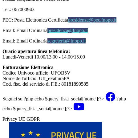
Tel.: 067000943
PEC:
Posta Elettronica Certificata
presidenza@pec.fnopo.it
Email:
Email Ordinaria
presidenza@fnopo.it
Email:
Email Ordinaria
segreteria@fnopo.it
Orario apertura linea telefonica:
Lunedì-Venerdì 10.00/13.00 - 14.00/15.00
Fatturazione Elettronica
Codice Univoco ufficio: UFOB5V
Nome dell'ufficio: Uff_eFatturaPA
Cod. fisc. del servizio di F.E.: 80181890585
Seguici su
?php echo $query_lista_social['nome'];?>
?php
echo $query_lista_social['nome'];?>
Privacy UE GDPR