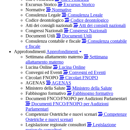
Excursus Storico
Excursus Storico
Normative
Normative
Consulenza Legale
Consulenza Legale
Codice deontologico
Codice deontologico
Atti dei consigli nazionali
Atti dei consigli nazionali
Congressi Nazionali
Congressi Nazionali
Documenti Utili
Documenti Utili
Consulenza contabile e fiscale
Consulenza contabile
e fiscale
Approfondimenti
Approfondimenti
Settimana allattamento materno
Settimana
allattamento materno
Lucina Online
Lucina Online
Convegni ed Eventi
Convegni ed Eventi
Circolari FNOPO
Circolari FNOPO
AGENAS
AGENAS
Ministero della Salute
Ministero della Salute
Fabbisogno formativo
Fabbisogno formativo
Documenti FNCO/FNOPO per Audizioni Parlamentari
Documenti FNCO/FNOPO per Audizioni
Parlamentari
Competenze Ostetriche e nuovi scenari
Competenze
Ostetriche e nuovi scenari
Legislazione regionale consultori
Legislazione
regionale consultori