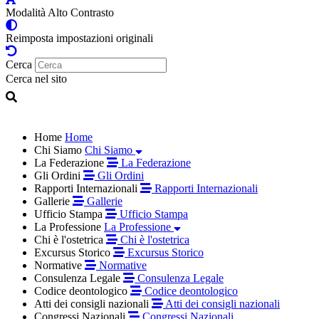
Modalità Alto Contrasto
Reimposta impostazioni originali
Cerca
Cerca nel sito
Home
Home
Chi Siamo
Chi Siamo
La Federazione
La Federazione
Gli Ordini
Gli Ordini
Rapporti Internazionali
Rapporti Internazionali
Gallerie
Gallerie
Ufficio Stampa
Ufficio Stampa
La Professione
La Professione
Chi è l'ostetrica
Chi è l'ostetrica
Excursus Storico
Excursus Storico
Normative
Normative
Consulenza Legale
Consulenza Legale
Codice deontologico
Codice deontologico
Atti dei consigli nazionali
Atti dei consigli nazionali
Congressi Nazionali
Congressi Nazionali