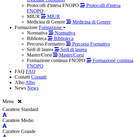
Protocolli d'intesa FNOPO
Protocolli d'intesa
FNOPO
MIUR
MIUR
Medicina di Genere
Medicina di Genere
Formazione
Formazione
Normativa
Normativa
Biblioteca
Biblioteca
Percorso Formativo
Percorso Formativo
Sedi di laurea
Sedi di laurea
Master/Corsi
Master/Corsi
Formazione continua FNOPO
Formazione continua
FNOPO
FAQ
FAQ
Contatti
Contatti
Albo
Albo
News
News
Menu
Carattere Standard
Carattere Medio
Carattere Grande