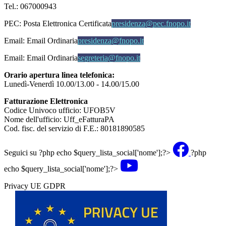
Tel.: 067000943
PEC:
Posta Elettronica Certificata
presidenza@pec.fnopo.it
Email:
Email Ordinaria
presidenza@fnopo.it
Email:
Email Ordinaria
segreteria@fnopo.it
Orario apertura linea telefonica:
Lunedì-Venerdì 10.00/13.00 - 14.00/15.00
Fatturazione Elettronica
Codice Univoco ufficio: UFOB5V
Nome dell'ufficio: Uff_eFatturaPA
Cod. fisc. del servizio di F.E.: 80181890585
Seguici su
?php echo $query_lista_social['nome'];?>
?php
echo $query_lista_social['nome'];?>
Privacy UE GDPR