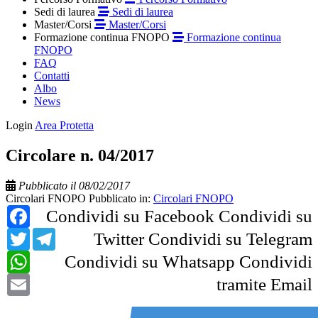
Sedi di laurea
Sedi di laurea
Master/Corsi
Master/Corsi
Formazione continua FNOPO
Formazione continua
FNOPO
FAQ
Contatti
Albo
News
Login
Area Protetta
Circolare n. 04/2017
Pubblicato il 08/02/2017
Circolari FNOPO
Pubblicato in:
Circolari FNOPO
Facebook
Condividi su Facebook
Condividi su
Twitter
Telegram
Twitter
Condividi su Telegram
WhatsApp
Condividi su Whatsapp
Condividi
Email
tramite Email