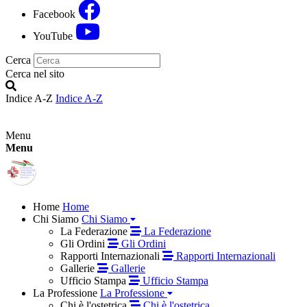
Facebook
YouTube
Cerca
Cerca nel sito
Indice A-Z
Indice A-Z
Menu
Menu
Home
Home
Chi Siamo
Chi Siamo
La Federazione
La Federazione
Gli Ordini
Gli Ordini
Rapporti Internazionali
Rapporti Internazionali
Gallerie
Gallerie
Ufficio Stampa
Ufficio Stampa
La Professione
La Professione
Chi è l'ostetrica
Chi è l'ostetrica