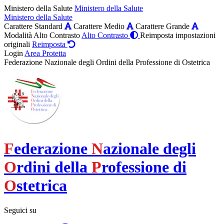
Ministero della Salute
Ministero della Salute
Ministero della Salute
Carattere Standard
Carattere Medio
Carattere Grande
Modalità Alto Contrasto
Alto Contrasto
Reimposta impostazioni
originali
Reimposta
Login
Area Protetta
Federazione Nazionale degli Ordini della Professione di Ostetrica
F
ederazione
N
azionale degli
O
rdini della
P
rofessione di
O
stetrica
Seguici su