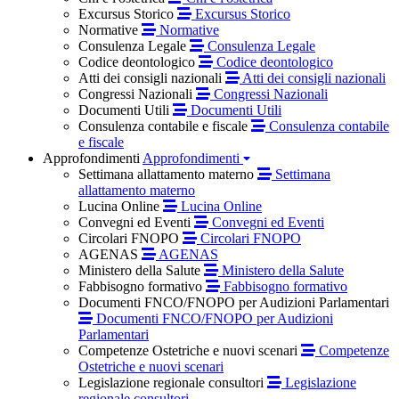
Excursus Storico
Excursus Storico
Normative
Normative
Consulenza Legale
Consulenza Legale
Codice deontologico
Codice deontologico
Atti dei consigli nazionali
Atti dei consigli nazionali
Congressi Nazionali
Congressi Nazionali
Documenti Utili
Documenti Utili
Consulenza contabile e fiscale
Consulenza contabile
e fiscale
Approfondimenti
Approfondimenti
Settimana allattamento materno
Settimana
allattamento materno
Lucina Online
Lucina Online
Convegni ed Eventi
Convegni ed Eventi
Circolari FNOPO
Circolari FNOPO
AGENAS
AGENAS
Ministero della Salute
Ministero della Salute
Fabbisogno formativo
Fabbisogno formativo
Documenti FNCO/FNOPO per Audizioni Parlamentari
Documenti FNCO/FNOPO per Audizioni
Parlamentari
Competenze Ostetriche e nuovi scenari
Competenze
Ostetriche e nuovi scenari
Legislazione regionale consultori
Legislazione
regionale consultori