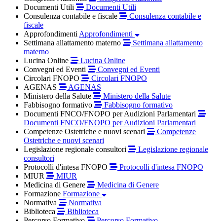
Documenti Utili
Documenti Utili
Consulenza contabile e fiscale
Consulenza contabile e
fiscale
Approfondimenti
Approfondimenti
Settimana allattamento materno
Settimana allattamento
materno
Lucina Online
Lucina Online
Convegni ed Eventi
Convegni ed Eventi
Circolari FNOPO
Circolari FNOPO
AGENAS
AGENAS
Ministero della Salute
Ministero della Salute
Fabbisogno formativo
Fabbisogno formativo
Documenti FNCO/FNOPO per Audizioni Parlamentari
Documenti FNCO/FNOPO per Audizioni Parlamentari
Competenze Ostetriche e nuovi scenari
Competenze
Ostetriche e nuovi scenari
Legislazione regionale consultori
Legislazione regionale
consultori
Protocolli d'intesa FNOPO
Protocolli d'intesa FNOPO
MIUR
MIUR
Medicina di Genere
Medicina di Genere
Formazione
Formazione
Normativa
Normativa
Biblioteca
Biblioteca
Percorso Formativo
Percorso Formativo