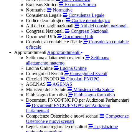
Excursus Storico
Excursus Storico
Normative
Normative
Consulenza Legale
Consulenza Legale
Codice deontologico
Codice deontologico
Atti dei consigli nazionali
Atti dei consigli nazionali
Congressi Nazionali
Congressi Nazionali
Documenti Utili
Documenti Utili
Consulenza contabile e fiscale
Consulenza contabile
e fiscale
Approfondimenti
Approfondimenti
Settimana allattamento materno
Settimana
allattamento materno
Lucina Online
Lucina Online
Convegni ed Eventi
Convegni ed Eventi
Circolari FNOPO
Circolari FNOPO
AGENAS
AGENAS
Ministero della Salute
Ministero della Salute
Fabbisogno formativo
Fabbisogno formativo
Documenti FNCO/FNOPO per Audizioni Parlamentari
Documenti FNCO/FNOPO per Audizioni
Parlamentari
Competenze Ostetriche e nuovi scenari
Competenze
Ostetriche e nuovi scenari
Legislazione regionale consultori
Legislazione
regionale consultori