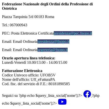
Federazione Nazionale degli Ordini della Professione di
Ostetrica
Piazza Tarquinia 5/d 00183 Roma
Tel.: 067000943
PEC:
Posta Elettronica Certificata
presidenza@pec.fnopo.it
Email:
Email Ordinaria
presidenza@fnopo.it
Email:
Email Ordinaria
segreteria@fnopo.it
Orario apertura linea telefonica:
Lunedì-Venerdì 10.00/13.00 - 14.00/15.00
Fatturazione Elettronica
Codice Univoco ufficio: UFOB5V
Nome dell'ufficio: Uff_eFatturaPA
Cod. fisc. del servizio di F.E.: 80181890585
Seguici su
?php echo $query_lista_social['nome'];?>
?php
echo $query_lista_social['nome'];?>