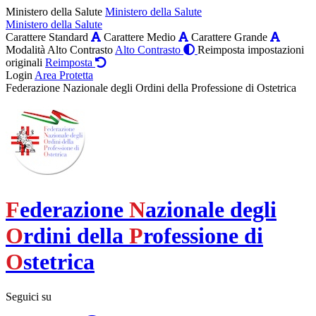
Ministero della Salute
Ministero della Salute
Ministero della Salute
Carattere Standard
Carattere Medio
Carattere Grande
Modalità Alto Contrasto
Alto Contrasto
Reimposta impostazioni
originali
Reimposta
Login
Area Protetta
Federazione Nazionale degli Ordini della Professione di Ostetrica
F
ederazione
N
azionale degli
O
rdini della
P
rofessione di
O
stetrica
Seguici su