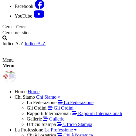
Facebook
YouTube
Cerca
Cerca nel sito
Indice A-Z
Indice A-Z
Menu
Menu
Home
Home
Chi Siamo
Chi Siamo
La Federazione
La Federazione
Gli Ordini
Gli Ordini
Rapporti Internazionali
Rapporti Internazionali
Gallerie
Gallerie
Ufficio Stampa
Ufficio Stampa
La Professione
La Professione
Chi è l'ostetrica
Chi è l'ostetrica