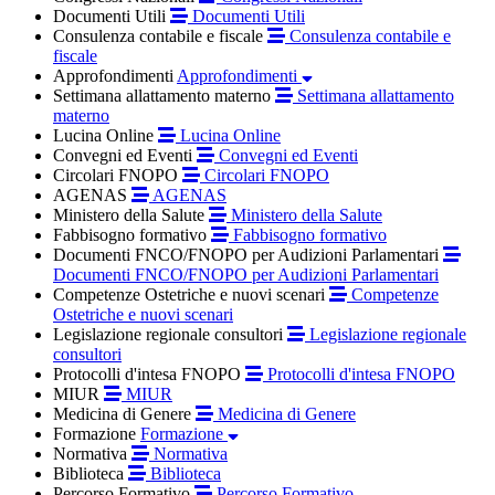
Documenti Utili
Documenti Utili
Consulenza contabile e fiscale
Consulenza contabile e
fiscale
Approfondimenti
Approfondimenti
Settimana allattamento materno
Settimana allattamento
materno
Lucina Online
Lucina Online
Convegni ed Eventi
Convegni ed Eventi
Circolari FNOPO
Circolari FNOPO
AGENAS
AGENAS
Ministero della Salute
Ministero della Salute
Fabbisogno formativo
Fabbisogno formativo
Documenti FNCO/FNOPO per Audizioni Parlamentari
Documenti FNCO/FNOPO per Audizioni Parlamentari
Competenze Ostetriche e nuovi scenari
Competenze
Ostetriche e nuovi scenari
Legislazione regionale consultori
Legislazione regionale
consultori
Protocolli d'intesa FNOPO
Protocolli d'intesa FNOPO
MIUR
MIUR
Medicina di Genere
Medicina di Genere
Formazione
Formazione
Normativa
Normativa
Biblioteca
Biblioteca
Percorso Formativo
Percorso Formativo