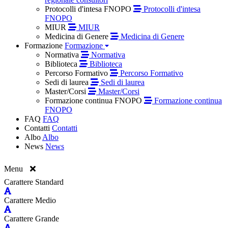
Protocolli d'intesa FNOPO
Protocolli d'intesa
FNOPO
MIUR
MIUR
Medicina di Genere
Medicina di Genere
Formazione
Formazione
Normativa
Normativa
Biblioteca
Biblioteca
Percorso Formativo
Percorso Formativo
Sedi di laurea
Sedi di laurea
Master/Corsi
Master/Corsi
Formazione continua FNOPO
Formazione continua
FNOPO
FAQ
FAQ
Contatti
Contatti
Albo
Albo
News
News
Menu
Carattere Standard
Carattere Medio
Carattere Grande