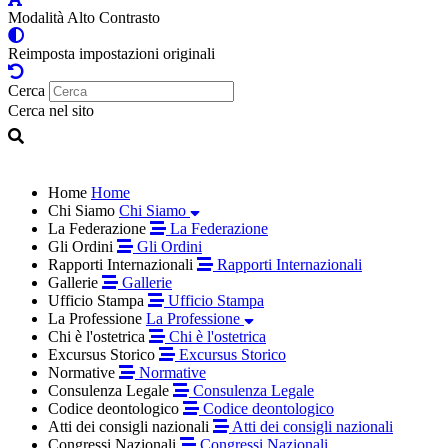
Modalità Alto Contrasto
Reimposta impostazioni originali
Cerca
Cerca nel sito
Home
Home
Chi Siamo
Chi Siamo
La Federazione
La Federazione
Gli Ordini
Gli Ordini
Rapporti Internazionali
Rapporti Internazionali
Gallerie
Gallerie
Ufficio Stampa
Ufficio Stampa
La Professione
La Professione
Chi è l'ostetrica
Chi è l'ostetrica
Excursus Storico
Excursus Storico
Normative
Normative
Consulenza Legale
Consulenza Legale
Codice deontologico
Codice deontologico
Atti dei consigli nazionali
Atti dei consigli nazionali
Congressi Nazionali
Congressi Nazionali