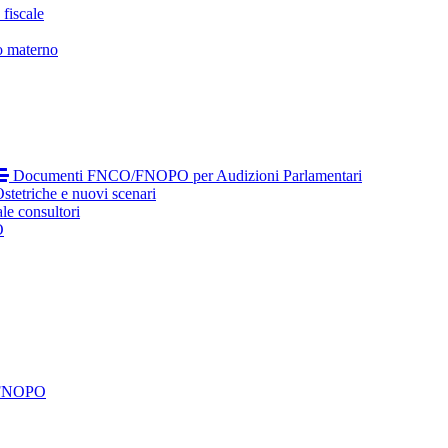
fiscale
o materno
Documenti FNCO/FNOPO per Audizioni Parlamentari
tetriche e nuovi scenari
le consultori
O
 FNOPO