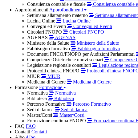
Consulenza contabile e fiscale
Consulenza contabile e 
Approfondimenti
Approfondimenti
Settimana allattamento materno
Settimana allattament
Lucina Online
Lucina Online
Convegni ed Eventi
Convegni ed Eventi
Circolari FNOPO
Circolari FNOPO
AGENAS
AGENAS
Ministero della Salute
Ministero della Salute
Fabbisogno formativo
Fabbisogno formativo
Documenti FNCO/FNOPO per Audizioni Parlamentari
Competenze Ostetriche e nuovi scenari
Competenze Os
Legislazione regionale consultori
Legislazione regiona
Protocolli d'intesa FNOPO
Protocolli d'intesa FNOP
MIUR
MIUR
Medicina di Genere
Medicina di Genere
Formazione
Formazione
Normativa
Normativa
Biblioteca
Biblioteca
Percorso Formativo
Percorso Formativo
Sedi di laurea
Sedi di laurea
Master/Corsi
Master/Corsi
Formazione continua FNOPO
Formazione continua
FAQ
FAQ
Contatti
Contatti
Albo
Albo