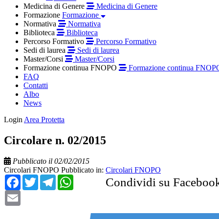
Medicina di Genere
Medicina di Genere
Formazione
Formazione
Normativa
Normativa
Biblioteca
Biblioteca
Percorso Formativo
Percorso Formativo
Sedi di laurea
Sedi di laurea
Master/Corsi
Master/Corsi
Formazione continua FNOPO
Formazione continua FNOP
FAQ
Contatti
Albo
News
Login
Area Protetta
Circolare n. 02/2015
Pubblicato il 02/02/2015
Circolari FNOPO
Pubblicato in:
Circolari FNOPO
Facebook
Twitter
Telegram
WhatsApp
Condividi su Faceboo
Email