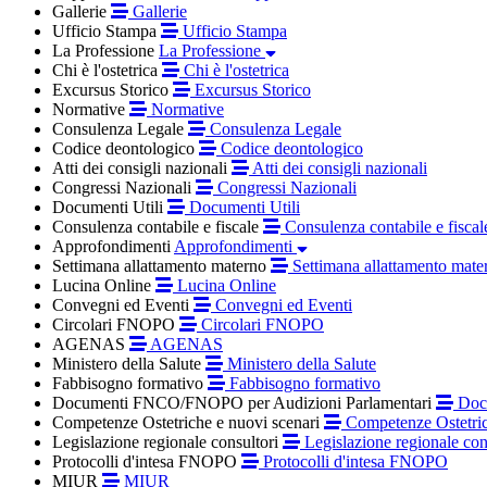
Gallerie
Gallerie
Ufficio Stampa
Ufficio Stampa
La Professione
La Professione
Chi è l'ostetrica
Chi è l'ostetrica
Excursus Storico
Excursus Storico
Normative
Normative
Consulenza Legale
Consulenza Legale
Codice deontologico
Codice deontologico
Atti dei consigli nazionali
Atti dei consigli nazionali
Congressi Nazionali
Congressi Nazionali
Documenti Utili
Documenti Utili
Consulenza contabile e fiscale
Consulenza contabile e fiscal
Approfondimenti
Approfondimenti
Settimana allattamento materno
Settimana allattamento mate
Lucina Online
Lucina Online
Convegni ed Eventi
Convegni ed Eventi
Circolari FNOPO
Circolari FNOPO
AGENAS
AGENAS
Ministero della Salute
Ministero della Salute
Fabbisogno formativo
Fabbisogno formativo
Documenti FNCO/FNOPO per Audizioni Parlamentari
Docu
Competenze Ostetriche e nuovi scenari
Competenze Ostetric
Legislazione regionale consultori
Legislazione regionale con
Protocolli d'intesa FNOPO
Protocolli d'intesa FNOPO
MIUR
MIUR