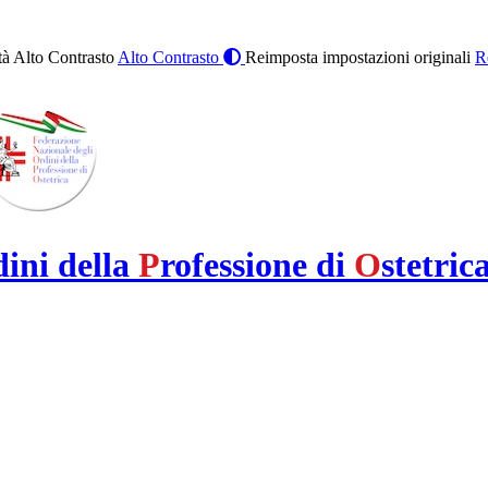
à Alto Contrasto
Alto Contrasto
Reimposta impostazioni originali
R
dini della
P
rofessione di
O
stetric