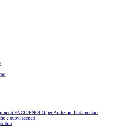
e
rno
menti FNCO/FNOPO per Audizioni Parlamentari
he e nuovi scenari
sultori