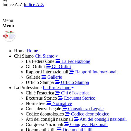
Indice A-Z
Indice A-Z
Menu
Menu
Home
Home
Chi Siamo
Chi Siamo
La Federazione
La Federazione
Gli Ordini
Gli Ordini
Rapporti Internazionali
Rapporti Internazionali
Gallerie
Gallerie
Ufficio Stampa
Ufficio Stampa
La Professione
La Professione
Chi è l'ostetrica
Chi è l'ostetrica
Excursus Storico
Excursus Storico
Normative
Normative
Consulenza Legale
Consulenza Legale
Codice deontologico
Codice deontologico
Atti dei consigli nazionali
Atti dei consigli nazionali
Congressi Nazionali
Congressi Nazionali
Documenti Utili
Documenti Utili