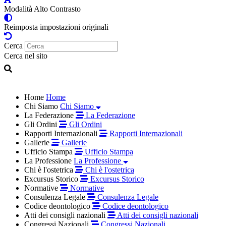
Modalità Alto Contrasto
Reimposta impostazioni originali
Cerca
Cerca nel sito
Home
Home
Chi Siamo
Chi Siamo
La Federazione
La Federazione
Gli Ordini
Gli Ordini
Rapporti Internazionali
Rapporti Internazionali
Gallerie
Gallerie
Ufficio Stampa
Ufficio Stampa
La Professione
La Professione
Chi è l'ostetrica
Chi è l'ostetrica
Excursus Storico
Excursus Storico
Normative
Normative
Consulenza Legale
Consulenza Legale
Codice deontologico
Codice deontologico
Atti dei consigli nazionali
Atti dei consigli nazionali
Congressi Nazionali
Congressi Nazionali