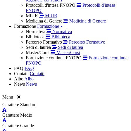
Protocolli d'intesa FNOPO
Protocolli d'intesa
FNOPO
MIUR
MIUR
Medicina di Genere
Medicina di Genere
Formazione
Formazione
Normativa
Normativa
Biblioteca
Biblioteca
Percorso Formativo
Percorso Formativo
Sedi di laurea
Sedi di laurea
Master/Corsi
Master/Corsi
Formazione continua FNOPO
Formazione continua
FNOPO
FAQ
FAQ
Contatti
Contatti
Albo
Albo
News
News
Menu
Carattere Standard
Carattere Medio
Carattere Grande