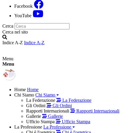
Facebook
YouTube
Cerca
Cerca nel sito
Indice A-Z
Indice A-Z
Menu
Menu
Home
Home
Chi Siamo
Chi Siamo
La Federazione
La Federazione
Gli Ordini
Gli Ordini
Rapporti Internazionali
Rapporti Internazionali
Gallerie
Gallerie
Ufficio Stampa
Ufficio Stampa
La Professione
La Professione
Chi è l'ostetrica
Chi è l'ostetrica