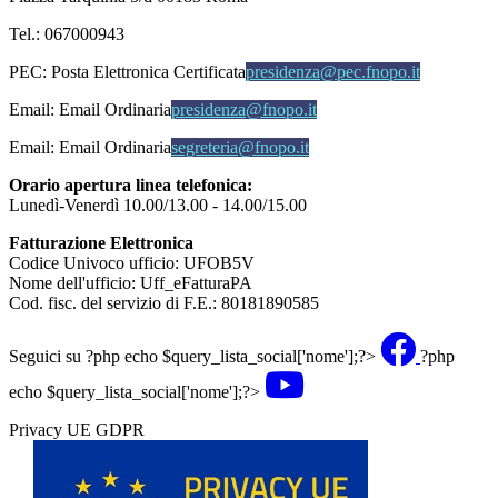
Tel.: 067000943
PEC:
Posta Elettronica Certificata
presidenza@pec.fnopo.it
Email:
Email Ordinaria
presidenza@fnopo.it
Email:
Email Ordinaria
segreteria@fnopo.it
Orario apertura linea telefonica:
Lunedì-Venerdì 10.00/13.00 - 14.00/15.00
Fatturazione Elettronica
Codice Univoco ufficio: UFOB5V
Nome dell'ufficio: Uff_eFatturaPA
Cod. fisc. del servizio di F.E.: 80181890585
Seguici su
?php echo $query_lista_social['nome'];?>
?php
echo $query_lista_social['nome'];?>
Privacy UE GDPR