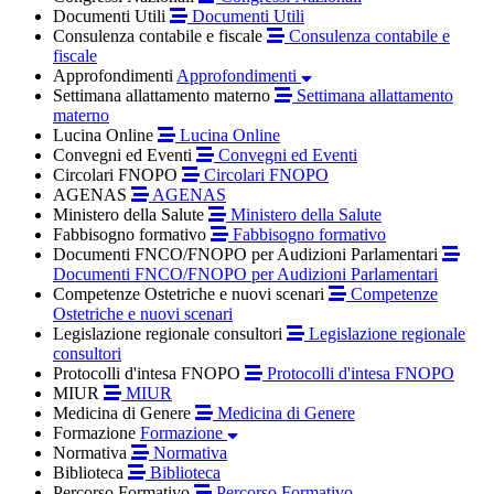
Documenti Utili
Documenti Utili
Consulenza contabile e fiscale
Consulenza contabile e
fiscale
Approfondimenti
Approfondimenti
Settimana allattamento materno
Settimana allattamento
materno
Lucina Online
Lucina Online
Convegni ed Eventi
Convegni ed Eventi
Circolari FNOPO
Circolari FNOPO
AGENAS
AGENAS
Ministero della Salute
Ministero della Salute
Fabbisogno formativo
Fabbisogno formativo
Documenti FNCO/FNOPO per Audizioni Parlamentari
Documenti FNCO/FNOPO per Audizioni Parlamentari
Competenze Ostetriche e nuovi scenari
Competenze
Ostetriche e nuovi scenari
Legislazione regionale consultori
Legislazione regionale
consultori
Protocolli d'intesa FNOPO
Protocolli d'intesa FNOPO
MIUR
MIUR
Medicina di Genere
Medicina di Genere
Formazione
Formazione
Normativa
Normativa
Biblioteca
Biblioteca
Percorso Formativo
Percorso Formativo