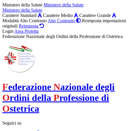
Ministero della Salute
Ministero della Salute
Ministero della Salute
Carattere Standard
Carattere Medio
Carattere Grande
Modalità Alto Contrasto
Alto Contrasto
Reimposta impostazioni
originali
Reimposta
Login
Area Protetta
Federazione Nazionale degli Ordini della Professione di Ostetrica
F
ederazione
N
azionale degli
O
rdini della
P
rofessione di
O
stetrica
Seguici su