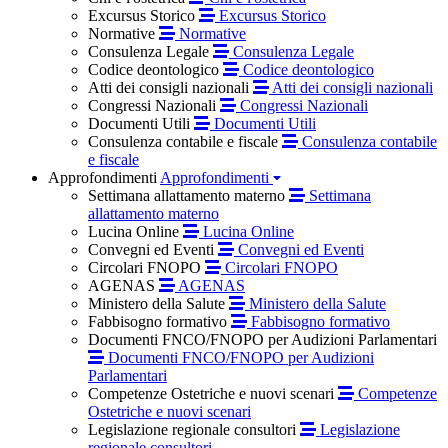
Excursus Storico
Excursus Storico
Normative
Normative
Consulenza Legale
Consulenza Legale
Codice deontologico
Codice deontologico
Atti dei consigli nazionali
Atti dei consigli nazionali
Congressi Nazionali
Congressi Nazionali
Documenti Utili
Documenti Utili
Consulenza contabile e fiscale
Consulenza contabile
e fiscale
Approfondimenti
Approfondimenti
Settimana allattamento materno
Settimana
allattamento materno
Lucina Online
Lucina Online
Convegni ed Eventi
Convegni ed Eventi
Circolari FNOPO
Circolari FNOPO
AGENAS
AGENAS
Ministero della Salute
Ministero della Salute
Fabbisogno formativo
Fabbisogno formativo
Documenti FNCO/FNOPO per Audizioni Parlamentari
Documenti FNCO/FNOPO per Audizioni
Parlamentari
Competenze Ostetriche e nuovi scenari
Competenze
Ostetriche e nuovi scenari
Legislazione regionale consultori
Legislazione
regionale consultori