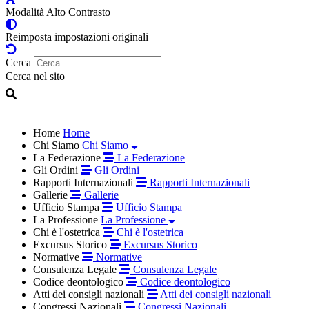
Modalità Alto Contrasto
Reimposta impostazioni originali
Cerca
Cerca nel sito
Home
Home
Chi Siamo
Chi Siamo
La Federazione
La Federazione
Gli Ordini
Gli Ordini
Rapporti Internazionali
Rapporti Internazionali
Gallerie
Gallerie
Ufficio Stampa
Ufficio Stampa
La Professione
La Professione
Chi è l'ostetrica
Chi è l'ostetrica
Excursus Storico
Excursus Storico
Normative
Normative
Consulenza Legale
Consulenza Legale
Codice deontologico
Codice deontologico
Atti dei consigli nazionali
Atti dei consigli nazionali
Congressi Nazionali
Congressi Nazionali