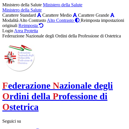
Ministero della Salute
Ministero della Salute
Ministero della Salute
Carattere Standard
Carattere Medio
Carattere Grande
Modalità Alto Contrasto
Alto Contrasto
Reimposta impostazioni
originali
Reimposta
Login
Area Protetta
Federazione Nazionale degli Ordini della Professione di Ostetrica
F
ederazione
N
azionale degli
O
rdini della
P
rofessione di
O
stetrica
Seguici su