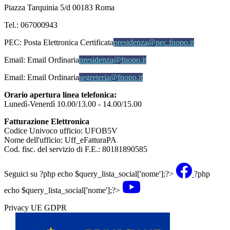
Piazza Tarquinia 5/d 00183 Roma
Tel.: 067000943
PEC:
Posta Elettronica Certificata
presidenza@pec.fnopo.it
Email:
Email Ordinaria
presidenza@fnopo.it
Email:
Email Ordinaria
segreteria@fnopo.it
Orario apertura linea telefonica:
Lunedì-Venerdì 10.00/13.00 - 14.00/15.00
Fatturazione Elettronica
Codice Univoco ufficio: UFOB5V
Nome dell'ufficio: Uff_eFatturaPA
Cod. fisc. del servizio di F.E.: 80181890585
Seguici su
?php echo $query_lista_social['nome'];?>
?php
echo $query_lista_social['nome'];?>
Privacy UE GDPR