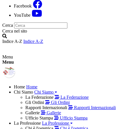
Facebook
YouTube
Cerca
Cerca nel sito
Indice A-Z
Indice A-Z
Menu
Menu
Home
Home
Chi Siamo
Chi Siamo
La Federazione
La Federazione
Gli Ordini
Gli Ordini
Rapporti Internazionali
Rapporti Internazionali
Gallerie
Gallerie
Ufficio Stampa
Ufficio Stampa
La Professione
La Professione
Chi è l'ostetrica
Chi è l'ostetrica