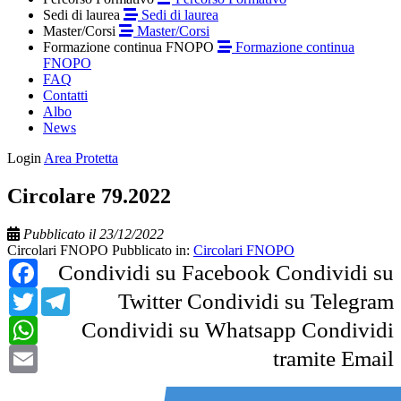
Sedi di laurea
Sedi di laurea
Master/Corsi
Master/Corsi
Formazione continua FNOPO
Formazione continua
FNOPO
FAQ
Contatti
Albo
News
Login
Area Protetta
Circolare 79.2022
Pubblicato il 23/12/2022
Circolari FNOPO
Pubblicato in:
Circolari FNOPO
Facebook
Condividi su Facebook
Condividi su
Twitter
Telegram
Twitter
Condividi su Telegram
WhatsApp
Condividi su Whatsapp
Condividi
Email
tramite Email