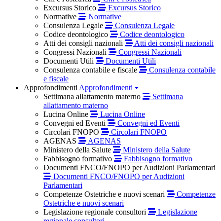
Excursus Storico
Excursus Storico
Normative
Normative
Consulenza Legale
Consulenza Legale
Codice deontologico
Codice deontologico
Atti dei consigli nazionali
Atti dei consigli nazionali
Congressi Nazionali
Congressi Nazionali
Documenti Utili
Documenti Utili
Consulenza contabile e fiscale
Consulenza contabile
e fiscale
Approfondimenti
Approfondimenti
Settimana allattamento materno
Settimana
allattamento materno
Lucina Online
Lucina Online
Convegni ed Eventi
Convegni ed Eventi
Circolari FNOPO
Circolari FNOPO
AGENAS
AGENAS
Ministero della Salute
Ministero della Salute
Fabbisogno formativo
Fabbisogno formativo
Documenti FNCO/FNOPO per Audizioni Parlamentari
Documenti FNCO/FNOPO per Audizioni
Parlamentari
Competenze Ostetriche e nuovi scenari
Competenze
Ostetriche e nuovi scenari
Legislazione regionale consultori
Legislazione
regionale consultori