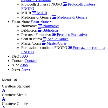
Protocolli d'intesa FNOPO
Protocolli d'intesa
FNOPO
MIUR
MIUR
Medicina di Genere
Medicina di Genere
Formazione
Formazione
Normativa
Normativa
Biblioteca
Biblioteca
Percorso Formativo
Percorso Formativo
Sedi di laurea
Sedi di laurea
Master/Corsi
Master/Corsi
Formazione continua FNOPO
Formazione continua
FNOPO
FAQ
FAQ
Contatti
Contatti
Albo
Albo
News
News
Menu
Carattere Standard
Carattere Medio
Carattere Grande