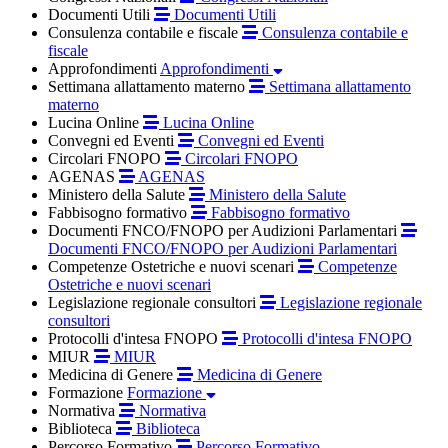
Documenti Utili
Documenti Utili
Consulenza contabile e fiscale
Consulenza contabile e
fiscale
Approfondimenti
Approfondimenti
Settimana allattamento materno
Settimana allattamento
materno
Lucina Online
Lucina Online
Convegni ed Eventi
Convegni ed Eventi
Circolari FNOPO
Circolari FNOPO
AGENAS
AGENAS
Ministero della Salute
Ministero della Salute
Fabbisogno formativo
Fabbisogno formativo
Documenti FNCO/FNOPO per Audizioni Parlamentari
Documenti FNCO/FNOPO per Audizioni Parlamentari
Competenze Ostetriche e nuovi scenari
Competenze
Ostetriche e nuovi scenari
Legislazione regionale consultori
Legislazione regionale
consultori
Protocolli d'intesa FNOPO
Protocolli d'intesa FNOPO
MIUR
MIUR
Medicina di Genere
Medicina di Genere
Formazione
Formazione
Normativa
Normativa
Biblioteca
Biblioteca
Percorso Formativo
Percorso Formativo