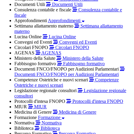
Documenti Utili
Documenti Utili
Consulenza contabile e fiscale
Consulenza contabile e
fiscale
Approfondimenti
Approfondimenti
Settimana allattamento materno
Settimana allattamento
materno
Lucina Online
Lucina Online
Convegni ed Eventi
Convegni ed Eventi
Circolari FNOPO
Circolari FNOPO
AGENAS
AGENAS
Ministero della Salute
Ministero della Salute
Fabbisogno formativo
Fabbisogno formativo
Documenti FNCO/FNOPO per Audizioni Parlamentari
Documenti FNCO/FNOPO per Audizioni Parlamentari
Competenze Ostetriche e nuovi scenari
Competenze
Ostetriche e nuovi scenari
Legislazione regionale consultori
Legislazione regionale
consultori
Protocolli d'intesa FNOPO
Protocolli d'intesa FNOPO
MIUR
MIUR
Medicina di Genere
Medicina di Genere
Formazione
Formazione
Normativa
Normativa
Biblioteca
Biblioteca
Percorso Formativo
Percorso Formativo