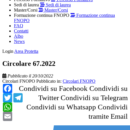
Sedi di laurea
Sedi di laurea
Master/Corsi
Master/Corsi
Formazione continua FNOPO
Formazione continua
FNOPO
FAQ
Contatti
Albo
News
Login
Area Protetta
Circolare 67.2022
Pubblicato il 20/10/2022
Circolari FNOPO
Pubblicato in:
Circolari FNOPO
Facebook
Condividi su Facebook
Condividi su
Twitter
Telegram
Twitter
Condividi su Telegram
WhatsApp
Condividi su Whatsapp
Condividi
Email
tramite Email