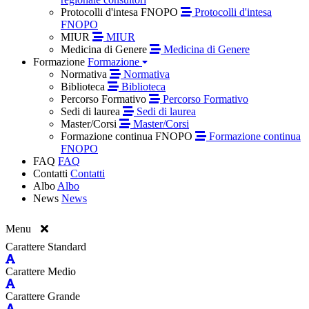
Protocolli d'intesa FNOPO
Protocolli d'intesa
FNOPO
MIUR
MIUR
Medicina di Genere
Medicina di Genere
Formazione
Formazione
Normativa
Normativa
Biblioteca
Biblioteca
Percorso Formativo
Percorso Formativo
Sedi di laurea
Sedi di laurea
Master/Corsi
Master/Corsi
Formazione continua FNOPO
Formazione continua
FNOPO
FAQ
FAQ
Contatti
Contatti
Albo
Albo
News
News
Menu
Carattere Standard
Carattere Medio
Carattere Grande