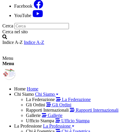
Facebook
YouTube
Cerca
Cerca nel sito
Indice A-Z
Indice A-Z
Menu
Menu
Home
Home
Chi Siamo
Chi Siamo
La Federazione
La Federazione
Gli Ordini
Gli Ordini
Rapporti Internazionali
Rapporti Internazionali
Gallerie
Gallerie
Ufficio Stampa
Ufficio Stampa
La Professione
La Professione
Chi è l'ostetrica
Chi è l'ostetrica