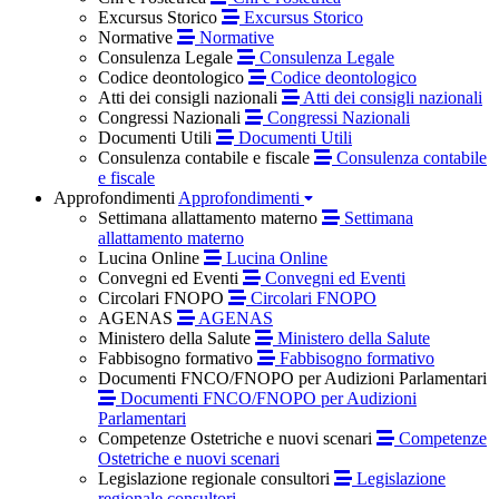
Excursus Storico
Excursus Storico
Normative
Normative
Consulenza Legale
Consulenza Legale
Codice deontologico
Codice deontologico
Atti dei consigli nazionali
Atti dei consigli nazionali
Congressi Nazionali
Congressi Nazionali
Documenti Utili
Documenti Utili
Consulenza contabile e fiscale
Consulenza contabile
e fiscale
Approfondimenti
Approfondimenti
Settimana allattamento materno
Settimana
allattamento materno
Lucina Online
Lucina Online
Convegni ed Eventi
Convegni ed Eventi
Circolari FNOPO
Circolari FNOPO
AGENAS
AGENAS
Ministero della Salute
Ministero della Salute
Fabbisogno formativo
Fabbisogno formativo
Documenti FNCO/FNOPO per Audizioni Parlamentari
Documenti FNCO/FNOPO per Audizioni
Parlamentari
Competenze Ostetriche e nuovi scenari
Competenze
Ostetriche e nuovi scenari
Legislazione regionale consultori
Legislazione
regionale consultori