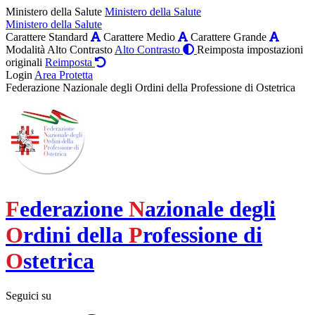
Ministero della Salute
Ministero della Salute
Ministero della Salute
Carattere Standard
Carattere Medio
Carattere Grande
Modalità Alto Contrasto
Alto Contrasto
Reimposta impostazioni
originali
Reimposta
Login
Area Protetta
Federazione Nazionale degli Ordini della Professione di Ostetrica
F
ederazione
N
azionale degli
O
rdini della
P
rofessione di
O
stetrica
Seguici su