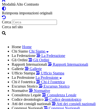
Modalità Alto Contrasto
Reimposta impostazioni originali
Cerca
Cerca nel sito
Home
Home
Chi Siamo
Chi Siamo
La Federazione
La Federazione
Gli Ordini
Gli Ordini
Rapporti Internazionali
Rapporti Internazionali
Gallerie
Gallerie
Ufficio Stampa
Ufficio Stampa
La Professione
La Professione
Chi è l'ostetrica
Chi è l'ostetrica
Excursus Storico
Excursus Storico
Normative
Normative
Consulenza Legale
Consulenza Legale
Codice deontologico
Codice deontologico
Atti dei consigli nazionali
Atti dei consigli nazionali
Congressi Nazionali
Congressi Nazionali