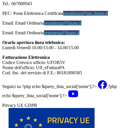
Tel.: 067000943
PEC:
Posta Elettronica Certificata
presidenza@pec.fnopo.it
Email:
Email Ordinaria
presidenza@fnopo.it
Email:
Email Ordinaria
segreteria@fnopo.it
Orario apertura linea telefonica:
Lunedì-Venerdì 10.00/13.00 - 14.00/15.00
Fatturazione Elettronica
Codice Univoco ufficio: UFOB5V
Nome dell'ufficio: Uff_eFatturaPA
Cod. fisc. del servizio di F.E.: 80181890585
Seguici su
?php echo $query_lista_social['nome'];?>
?php
echo $query_lista_social['nome'];?>
Privacy UE GDPR