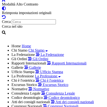
Modalità Alto Contrasto
Reimposta impostazioni originali
Cerca
Cerca nel sito
Home
Home
Chi Siamo
Chi Siamo
La Federazione
La Federazione
Gli Ordini
Gli Ordini
Rapporti Internazionali
Rapporti Internazionali
Gallerie
Gallerie
Ufficio Stampa
Ufficio Stampa
La Professione
La Professione
Chi è l'ostetrica
Chi è l'ostetrica
Excursus Storico
Excursus Storico
Normative
Normative
Consulenza Legale
Consulenza Legale
Codice deontologico
Codice deontologico
Atti dei consigli nazionali
Atti dei consigli nazionali
Congressi Nazionali
Congressi Nazionali