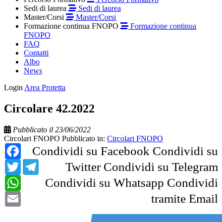
Sedi di laurea
Sedi di laurea
Master/Corsi
Master/Corsi
Formazione continua FNOPO
Formazione continua
FNOPO
FAQ
Contatti
Albo
News
Login
Area Protetta
Circolare 42.2022
Pubblicato il 23/06/2022
Circolari FNOPO
Pubblicato in:
Circolari FNOPO
Facebook
Condividi su Facebook
Condividi su
Twitter
Telegram
Twitter
Condividi su Telegram
WhatsApp
Condividi su Whatsapp
Condividi
Email
tramite Email