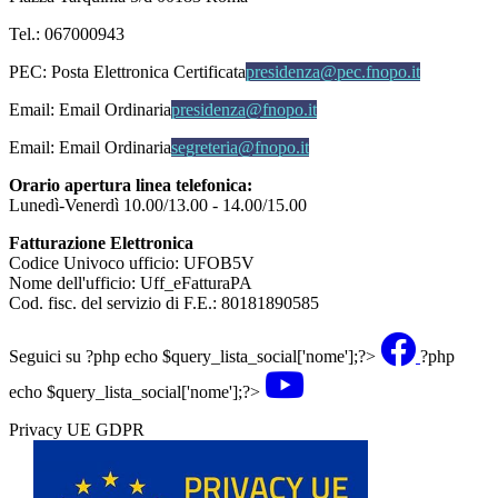
Tel.: 067000943
PEC:
Posta Elettronica Certificata
presidenza@pec.fnopo.it
Email:
Email Ordinaria
presidenza@fnopo.it
Email:
Email Ordinaria
segreteria@fnopo.it
Orario apertura linea telefonica:
Lunedì-Venerdì 10.00/13.00 - 14.00/15.00
Fatturazione Elettronica
Codice Univoco ufficio: UFOB5V
Nome dell'ufficio: Uff_eFatturaPA
Cod. fisc. del servizio di F.E.: 80181890585
Seguici su
?php echo $query_lista_social['nome'];?>
?php
echo $query_lista_social['nome'];?>
Privacy UE GDPR