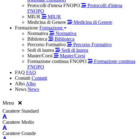
Protocolli d'intesa FNOPO
Protocolli d'intesa
FNOPO
MIUR
MIUR
Medicina di Genere
Medicina di Genere
Formazione
Formazione
Normativa
Normativa
Biblioteca
Biblioteca
Percorso Formativo
Percorso Formativo
Sedi di laurea
Sedi di laurea
Master/Corsi
Master/Corsi
Formazione continua FNOPO
Formazione continua
FNOPO
FAQ
FAQ
Contatti
Contatti
Albo
Albo
News
News
Menu
Carattere Standard
Carattere Medio
Carattere Grande