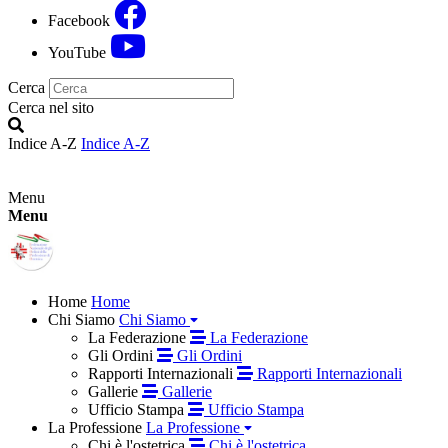
Facebook
YouTube
Cerca
Cerca nel sito
Indice A-Z
Indice A-Z
Menu
Menu
Home
Home
Chi Siamo
Chi Siamo
La Federazione
La Federazione
Gli Ordini
Gli Ordini
Rapporti Internazionali
Rapporti Internazionali
Gallerie
Gallerie
Ufficio Stampa
Ufficio Stampa
La Professione
La Professione
Chi è l'ostetrica
Chi è l'ostetrica