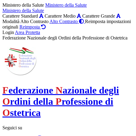
Ministero della Salute
Ministero della Salute
Ministero della Salute
Carattere Standard
Carattere Medio
Carattere Grande
Modalità Alto Contrasto
Alto Contrasto
Reimposta impostazioni
originali
Reimposta
Login
Area Protetta
Federazione Nazionale degli Ordini della Professione di Ostetrica
F
ederazione
N
azionale degli
O
rdini della
P
rofessione di
O
stetrica
Seguici su