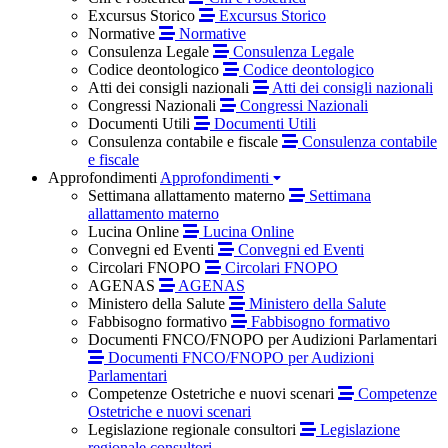
Excursus Storico
Excursus Storico
Normative
Normative
Consulenza Legale
Consulenza Legale
Codice deontologico
Codice deontologico
Atti dei consigli nazionali
Atti dei consigli nazionali
Congressi Nazionali
Congressi Nazionali
Documenti Utili
Documenti Utili
Consulenza contabile e fiscale
Consulenza contabile
e fiscale
Approfondimenti
Approfondimenti
Settimana allattamento materno
Settimana
allattamento materno
Lucina Online
Lucina Online
Convegni ed Eventi
Convegni ed Eventi
Circolari FNOPO
Circolari FNOPO
AGENAS
AGENAS
Ministero della Salute
Ministero della Salute
Fabbisogno formativo
Fabbisogno formativo
Documenti FNCO/FNOPO per Audizioni Parlamentari
Documenti FNCO/FNOPO per Audizioni
Parlamentari
Competenze Ostetriche e nuovi scenari
Competenze
Ostetriche e nuovi scenari
Legislazione regionale consultori
Legislazione
regionale consultori