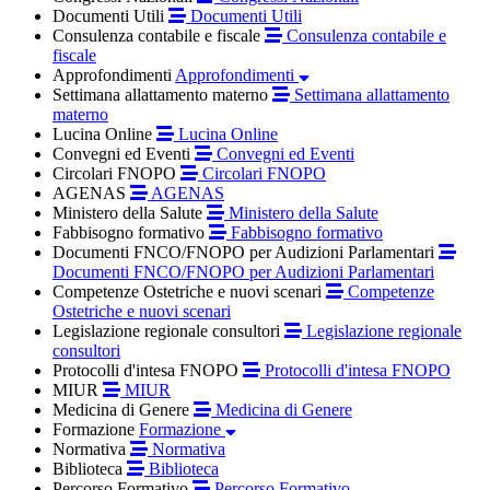
Documenti Utili
Documenti Utili
Consulenza contabile e fiscale
Consulenza contabile e
fiscale
Approfondimenti
Approfondimenti
Settimana allattamento materno
Settimana allattamento
materno
Lucina Online
Lucina Online
Convegni ed Eventi
Convegni ed Eventi
Circolari FNOPO
Circolari FNOPO
AGENAS
AGENAS
Ministero della Salute
Ministero della Salute
Fabbisogno formativo
Fabbisogno formativo
Documenti FNCO/FNOPO per Audizioni Parlamentari
Documenti FNCO/FNOPO per Audizioni Parlamentari
Competenze Ostetriche e nuovi scenari
Competenze
Ostetriche e nuovi scenari
Legislazione regionale consultori
Legislazione regionale
consultori
Protocolli d'intesa FNOPO
Protocolli d'intesa FNOPO
MIUR
MIUR
Medicina di Genere
Medicina di Genere
Formazione
Formazione
Normativa
Normativa
Biblioteca
Biblioteca
Percorso Formativo
Percorso Formativo