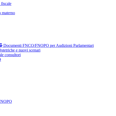
fiscale
o materno
Documenti FNCO/FNOPO per Audizioni Parlamentari
tetriche e nuovi scenari
le consultori
O
 FNOPO