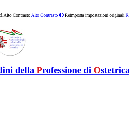
à Alto Contrasto
Alto Contrasto
Reimposta impostazioni originali
R
dini della
P
rofessione di
O
stetric