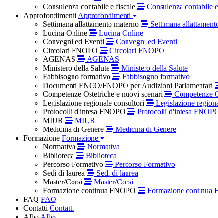
Consulenza contabile e fiscale
Consulenza contabile e 
Approfondimenti
Approfondimenti
Settimana allattamento materno
Settimana allattament
Lucina Online
Lucina Online
Convegni ed Eventi
Convegni ed Eventi
Circolari FNOPO
Circolari FNOPO
AGENAS
AGENAS
Ministero della Salute
Ministero della Salute
Fabbisogno formativo
Fabbisogno formativo
Documenti FNCO/FNOPO per Audizioni Parlamentari
Competenze Ostetriche e nuovi scenari
Competenze Os
Legislazione regionale consultori
Legislazione regiona
Protocolli d'intesa FNOPO
Protocolli d'intesa FNOP
MIUR
MIUR
Medicina di Genere
Medicina di Genere
Formazione
Formazione
Normativa
Normativa
Biblioteca
Biblioteca
Percorso Formativo
Percorso Formativo
Sedi di laurea
Sedi di laurea
Master/Corsi
Master/Corsi
Formazione continua FNOPO
Formazione continua
FAQ
FAQ
Contatti
Contatti
Albo
Albo