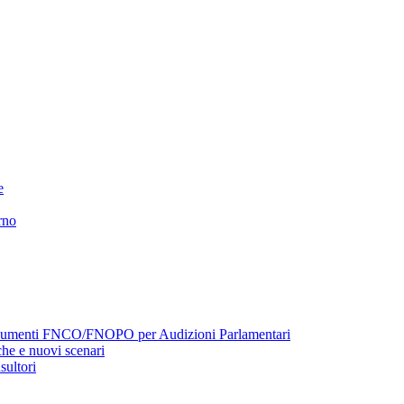
e
rno
menti FNCO/FNOPO per Audizioni Parlamentari
he e nuovi scenari
sultori