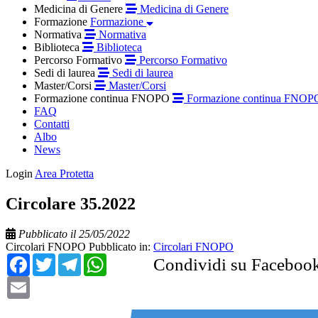
Medicina di Genere
Medicina di Genere
Formazione
Formazione
Normativa
Normativa
Biblioteca
Biblioteca
Percorso Formativo
Percorso Formativo
Sedi di laurea
Sedi di laurea
Master/Corsi
Master/Corsi
Formazione continua FNOPO
Formazione continua FNOP
FAQ
Contatti
Albo
News
Login
Area Protetta
Circolare 35.2022
Pubblicato il 25/05/2022
Circolari FNOPO
Pubblicato in:
Circolari FNOPO
Facebook
Twitter
Telegram
WhatsApp
Condividi su Faceboo
Email