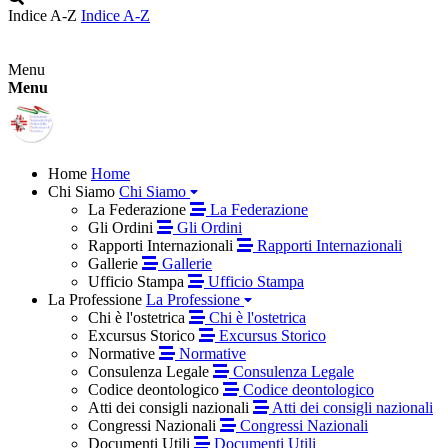
Indice A-Z
Indice A-Z
Menu
Menu
Home
Home
Chi Siamo
Chi Siamo
La Federazione
La Federazione
Gli Ordini
Gli Ordini
Rapporti Internazionali
Rapporti Internazionali
Gallerie
Gallerie
Ufficio Stampa
Ufficio Stampa
La Professione
La Professione
Chi è l'ostetrica
Chi è l'ostetrica
Excursus Storico
Excursus Storico
Normative
Normative
Consulenza Legale
Consulenza Legale
Codice deontologico
Codice deontologico
Atti dei consigli nazionali
Atti dei consigli nazionali
Congressi Nazionali
Congressi Nazionali
Documenti Utili
Documenti Utili