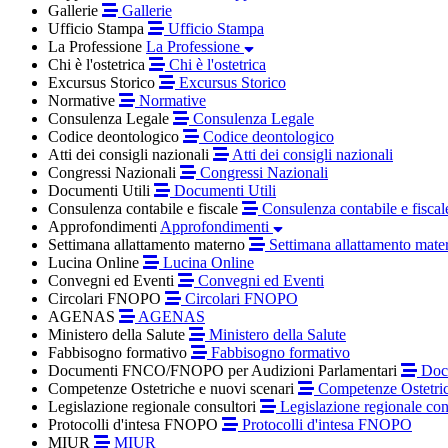
Gallerie
Gallerie
Ufficio Stampa
Ufficio Stampa
La Professione
La Professione
Chi è l'ostetrica
Chi è l'ostetrica
Excursus Storico
Excursus Storico
Normative
Normative
Consulenza Legale
Consulenza Legale
Codice deontologico
Codice deontologico
Atti dei consigli nazionali
Atti dei consigli nazionali
Congressi Nazionali
Congressi Nazionali
Documenti Utili
Documenti Utili
Consulenza contabile e fiscale
Consulenza contabile e fiscal
Approfondimenti
Approfondimenti
Settimana allattamento materno
Settimana allattamento mate
Lucina Online
Lucina Online
Convegni ed Eventi
Convegni ed Eventi
Circolari FNOPO
Circolari FNOPO
AGENAS
AGENAS
Ministero della Salute
Ministero della Salute
Fabbisogno formativo
Fabbisogno formativo
Documenti FNCO/FNOPO per Audizioni Parlamentari
Docu
Competenze Ostetriche e nuovi scenari
Competenze Ostetric
Legislazione regionale consultori
Legislazione regionale con
Protocolli d'intesa FNOPO
Protocolli d'intesa FNOPO
MIUR
MIUR