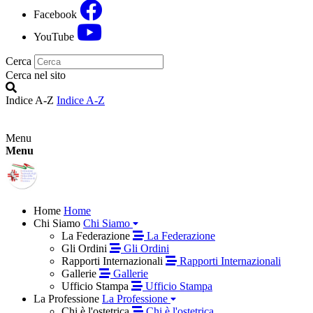
Facebook
YouTube
Cerca
Cerca nel sito
Indice A-Z
Indice A-Z
Menu
Menu
Home
Home
Chi Siamo
Chi Siamo
La Federazione
La Federazione
Gli Ordini
Gli Ordini
Rapporti Internazionali
Rapporti Internazionali
Gallerie
Gallerie
Ufficio Stampa
Ufficio Stampa
La Professione
La Professione
Chi è l'ostetrica
Chi è l'ostetrica