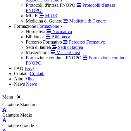
Protocolli d'intesa FNOPO
Protocolli d'intesa
FNOPO
MIUR
MIUR
Medicina di Genere
Medicina di Genere
Formazione
Formazione
Normativa
Normativa
Biblioteca
Biblioteca
Percorso Formativo
Percorso Formativo
Sedi di laurea
Sedi di laurea
Master/Corsi
Master/Corsi
Formazione continua FNOPO
Formazione continua
FNOPO
FAQ
FAQ
Contatti
Contatti
Albo
Albo
News
News
Menu
Carattere Standard
Carattere Medio
Carattere Grande