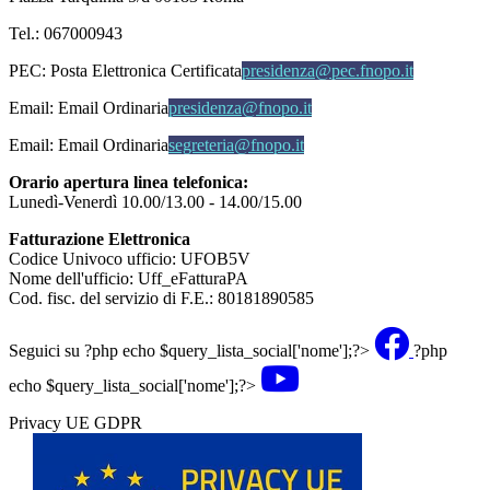
Tel.: 067000943
PEC:
Posta Elettronica Certificata
presidenza@pec.fnopo.it
Email:
Email Ordinaria
presidenza@fnopo.it
Email:
Email Ordinaria
segreteria@fnopo.it
Orario apertura linea telefonica:
Lunedì-Venerdì 10.00/13.00 - 14.00/15.00
Fatturazione Elettronica
Codice Univoco ufficio: UFOB5V
Nome dell'ufficio: Uff_eFatturaPA
Cod. fisc. del servizio di F.E.: 80181890585
Seguici su
?php echo $query_lista_social['nome'];?>
?php
echo $query_lista_social['nome'];?>
Privacy UE GDPR