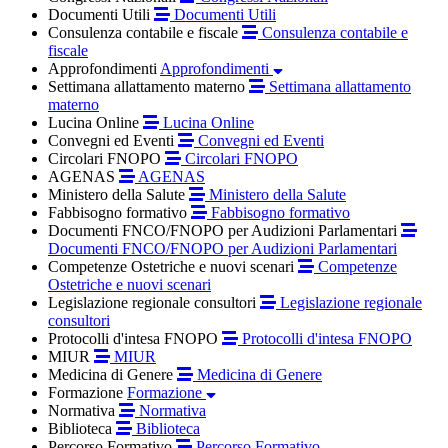
Documenti Utili
Documenti Utili
Consulenza contabile e fiscale
Consulenza contabile e
fiscale
Approfondimenti
Approfondimenti
Settimana allattamento materno
Settimana allattamento
materno
Lucina Online
Lucina Online
Convegni ed Eventi
Convegni ed Eventi
Circolari FNOPO
Circolari FNOPO
AGENAS
AGENAS
Ministero della Salute
Ministero della Salute
Fabbisogno formativo
Fabbisogno formativo
Documenti FNCO/FNOPO per Audizioni Parlamentari
Documenti FNCO/FNOPO per Audizioni Parlamentari
Competenze Ostetriche e nuovi scenari
Competenze
Ostetriche e nuovi scenari
Legislazione regionale consultori
Legislazione regionale
consultori
Protocolli d'intesa FNOPO
Protocolli d'intesa FNOPO
MIUR
MIUR
Medicina di Genere
Medicina di Genere
Formazione
Formazione
Normativa
Normativa
Biblioteca
Biblioteca
Percorso Formativo
Percorso Formativo