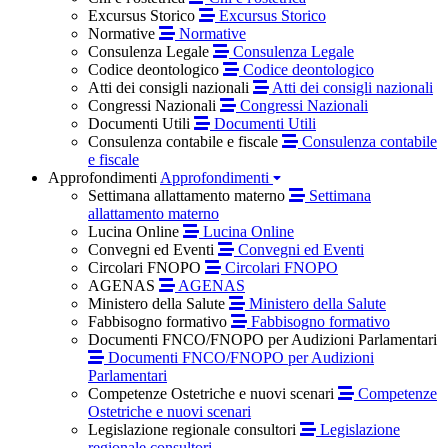
Excursus Storico
Excursus Storico
Normative
Normative
Consulenza Legale
Consulenza Legale
Codice deontologico
Codice deontologico
Atti dei consigli nazionali
Atti dei consigli nazionali
Congressi Nazionali
Congressi Nazionali
Documenti Utili
Documenti Utili
Consulenza contabile e fiscale
Consulenza contabile
e fiscale
Approfondimenti
Approfondimenti
Settimana allattamento materno
Settimana
allattamento materno
Lucina Online
Lucina Online
Convegni ed Eventi
Convegni ed Eventi
Circolari FNOPO
Circolari FNOPO
AGENAS
AGENAS
Ministero della Salute
Ministero della Salute
Fabbisogno formativo
Fabbisogno formativo
Documenti FNCO/FNOPO per Audizioni Parlamentari
Documenti FNCO/FNOPO per Audizioni
Parlamentari
Competenze Ostetriche e nuovi scenari
Competenze
Ostetriche e nuovi scenari
Legislazione regionale consultori
Legislazione
regionale consultori