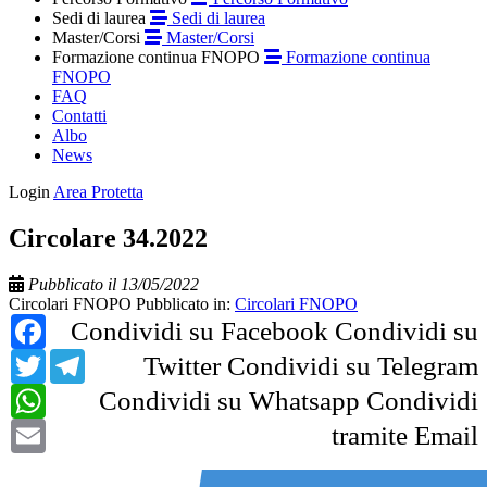
Sedi di laurea
Sedi di laurea
Master/Corsi
Master/Corsi
Formazione continua FNOPO
Formazione continua
FNOPO
FAQ
Contatti
Albo
News
Login
Area Protetta
Circolare 34.2022
Pubblicato il 13/05/2022
Circolari FNOPO
Pubblicato in:
Circolari FNOPO
Facebook
Condividi su Facebook
Condividi su
Twitter
Telegram
Twitter
Condividi su Telegram
WhatsApp
Condividi su Whatsapp
Condividi
Email
tramite Email