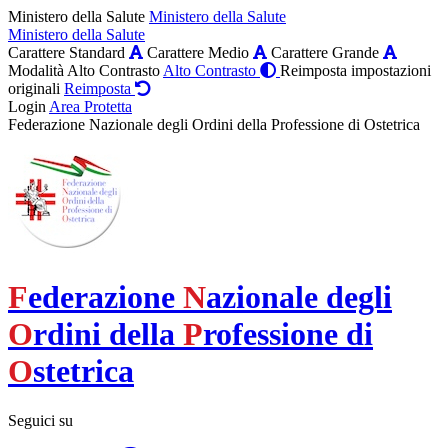
Ministero della Salute
Ministero della Salute
Ministero della Salute
Carattere Standard
Carattere Medio
Carattere Grande
Modalità Alto Contrasto
Alto Contrasto
Reimposta impostazioni
originali
Reimposta
Login
Area Protetta
Federazione Nazionale degli Ordini della Professione di Ostetrica
F
ederazione
N
azionale degli
O
rdini della
P
rofessione di
O
stetrica
Seguici su