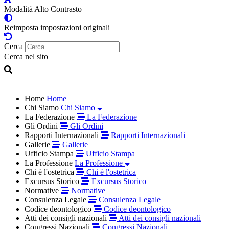
Modalità Alto Contrasto
Reimposta impostazioni originali
Cerca
Cerca nel sito
Home
Home
Chi Siamo
Chi Siamo
La Federazione
La Federazione
Gli Ordini
Gli Ordini
Rapporti Internazionali
Rapporti Internazionali
Gallerie
Gallerie
Ufficio Stampa
Ufficio Stampa
La Professione
La Professione
Chi è l'ostetrica
Chi è l'ostetrica
Excursus Storico
Excursus Storico
Normative
Normative
Consulenza Legale
Consulenza Legale
Codice deontologico
Codice deontologico
Atti dei consigli nazionali
Atti dei consigli nazionali
Congressi Nazionali
Congressi Nazionali