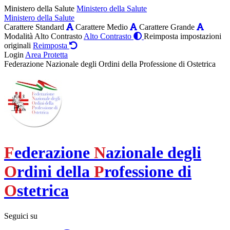
Ministero della Salute
Ministero della Salute
Ministero della Salute
Carattere Standard
Carattere Medio
Carattere Grande
Modalità Alto Contrasto
Alto Contrasto
Reimposta impostazioni
originali
Reimposta
Login
Area Protetta
Federazione Nazionale degli Ordini della Professione di Ostetrica
F
ederazione
N
azionale degli
O
rdini della
P
rofessione di
O
stetrica
Seguici su