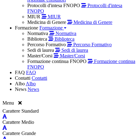
Protocolli d'intesa FNOPO
Protocolli d'intesa
FNOPO
MIUR
MIUR
Medicina di Genere
Medicina di Genere
Formazione
Formazione
Normativa
Normativa
Biblioteca
Biblioteca
Percorso Formativo
Percorso Formativo
Sedi di laurea
Sedi di laurea
Master/Corsi
Master/Corsi
Formazione continua FNOPO
Formazione continua
FNOPO
FAQ
FAQ
Contatti
Contatti
Albo
Albo
News
News
Menu
Carattere Standard
Carattere Medio
Carattere Grande