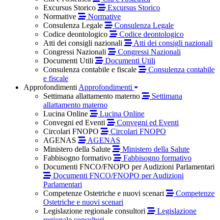
Excursus Storico
Excursus Storico
Normative
Normative
Consulenza Legale
Consulenza Legale
Codice deontologico
Codice deontologico
Atti dei consigli nazionali
Atti dei consigli nazionali
Congressi Nazionali
Congressi Nazionali
Documenti Utili
Documenti Utili
Consulenza contabile e fiscale
Consulenza contabile
e fiscale
Approfondimenti
Approfondimenti
Settimana allattamento materno
Settimana
allattamento materno
Lucina Online
Lucina Online
Convegni ed Eventi
Convegni ed Eventi
Circolari FNOPO
Circolari FNOPO
AGENAS
AGENAS
Ministero della Salute
Ministero della Salute
Fabbisogno formativo
Fabbisogno formativo
Documenti FNCO/FNOPO per Audizioni Parlamentari
Documenti FNCO/FNOPO per Audizioni
Parlamentari
Competenze Ostetriche e nuovi scenari
Competenze
Ostetriche e nuovi scenari
Legislazione regionale consultori
Legislazione
regionale consultori