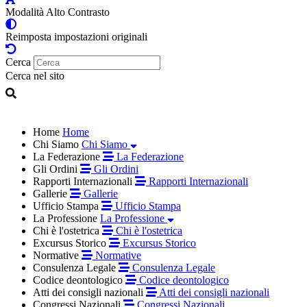
Modalità Alto Contrasto
Reimposta impostazioni originali
Cerca
Cerca nel sito
Home
Home
Chi Siamo
Chi Siamo
La Federazione
La Federazione
Gli Ordini
Gli Ordini
Rapporti Internazionali
Rapporti Internazionali
Gallerie
Gallerie
Ufficio Stampa
Ufficio Stampa
La Professione
La Professione
Chi è l'ostetrica
Chi è l'ostetrica
Excursus Storico
Excursus Storico
Normative
Normative
Consulenza Legale
Consulenza Legale
Codice deontologico
Codice deontologico
Atti dei consigli nazionali
Atti dei consigli nazionali
Congressi Nazionali
Congressi Nazionali