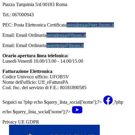
Piazza Tarquinia 5/d 00183 Roma
Tel.: 067000943
PEC:
Posta Elettronica Certificata
presidenza@pec.fnopo.it
Email:
Email Ordinaria
presidenza@fnopo.it
Email:
Email Ordinaria
segreteria@fnopo.it
Orario apertura linea telefonica:
Lunedì-Venerdì 10.00/13.00 - 14.00/15.00
Fatturazione Elettronica
Codice Univoco ufficio: UFOB5V
Nome dell'ufficio: Uff_eFatturaPA
Cod. fisc. del servizio di F.E.: 80181890585
Seguici su
?php echo $query_lista_social['nome'];?>
?php
echo $query_lista_social['nome'];?>
Privacy UE GDPR