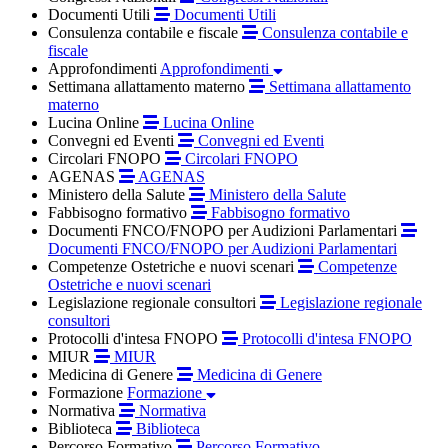
Documenti Utili
Documenti Utili
Consulenza contabile e fiscale
Consulenza contabile e
fiscale
Approfondimenti
Approfondimenti
Settimana allattamento materno
Settimana allattamento
materno
Lucina Online
Lucina Online
Convegni ed Eventi
Convegni ed Eventi
Circolari FNOPO
Circolari FNOPO
AGENAS
AGENAS
Ministero della Salute
Ministero della Salute
Fabbisogno formativo
Fabbisogno formativo
Documenti FNCO/FNOPO per Audizioni Parlamentari
Documenti FNCO/FNOPO per Audizioni Parlamentari
Competenze Ostetriche e nuovi scenari
Competenze
Ostetriche e nuovi scenari
Legislazione regionale consultori
Legislazione regionale
consultori
Protocolli d'intesa FNOPO
Protocolli d'intesa FNOPO
MIUR
MIUR
Medicina di Genere
Medicina di Genere
Formazione
Formazione
Normativa
Normativa
Biblioteca
Biblioteca
Percorso Formativo
Percorso Formativo