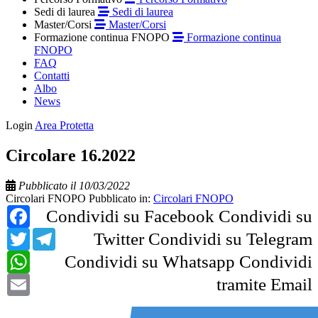
Sedi di laurea
Sedi di laurea
Master/Corsi
Master/Corsi
Formazione continua FNOPO
Formazione continua
FNOPO
FAQ
Contatti
Albo
News
Login
Area Protetta
Circolare 16.2022
Pubblicato il 10/03/2022
Circolari FNOPO
Pubblicato in:
Circolari FNOPO
Facebook
Condividi su Facebook
Condividi su
Twitter
Telegram
Twitter
Condividi su Telegram
WhatsApp
Condividi su Whatsapp
Condividi
Email
tramite Email