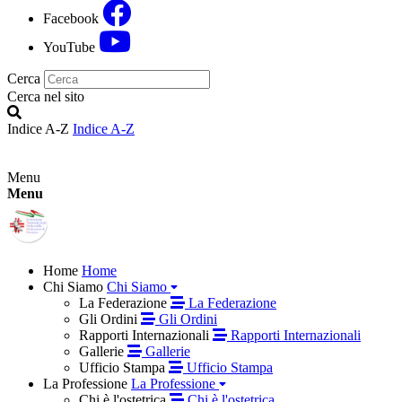
Facebook
YouTube
Cerca
Cerca nel sito
Indice A-Z
Indice A-Z
Menu
Menu
Home
Home
Chi Siamo
Chi Siamo
La Federazione
La Federazione
Gli Ordini
Gli Ordini
Rapporti Internazionali
Rapporti Internazionali
Gallerie
Gallerie
Ufficio Stampa
Ufficio Stampa
La Professione
La Professione
Chi è l'ostetrica
Chi è l'ostetrica