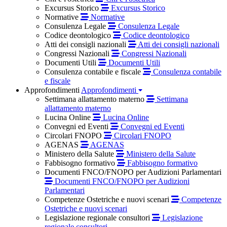
Excursus Storico
Excursus Storico
Normative
Normative
Consulenza Legale
Consulenza Legale
Codice deontologico
Codice deontologico
Atti dei consigli nazionali
Atti dei consigli nazionali
Congressi Nazionali
Congressi Nazionali
Documenti Utili
Documenti Utili
Consulenza contabile e fiscale
Consulenza contabile
e fiscale
Approfondimenti
Approfondimenti
Settimana allattamento materno
Settimana
allattamento materno
Lucina Online
Lucina Online
Convegni ed Eventi
Convegni ed Eventi
Circolari FNOPO
Circolari FNOPO
AGENAS
AGENAS
Ministero della Salute
Ministero della Salute
Fabbisogno formativo
Fabbisogno formativo
Documenti FNCO/FNOPO per Audizioni Parlamentari
Documenti FNCO/FNOPO per Audizioni
Parlamentari
Competenze Ostetriche e nuovi scenari
Competenze
Ostetriche e nuovi scenari
Legislazione regionale consultori
Legislazione
regionale consultori