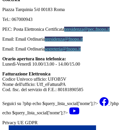
Piazza Tarquinia 5/d 00183 Roma
Tel.: 067000943
PEC:
Posta Elettronica Certificata
presidenza@pec.fnopo.it
Email:
Email Ordinaria
presidenza@fnopo.it
Email:
Email Ordinaria
segreteria@fnopo.it
Orario apertura linea telefonica:
Lunedì-Venerdì 10.00/13.00 - 14.00/15.00
Fatturazione Elettronica
Codice Univoco ufficio: UFOB5V
Nome dell'ufficio: Uff_eFatturaPA
Cod. fisc. del servizio di F.E.: 80181890585
Seguici su
?php echo $query_lista_social['nome'];?>
?php
echo $query_lista_social['nome'];?>
Privacy UE GDPR