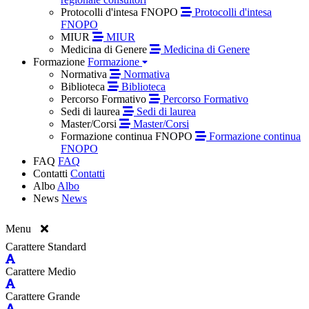
Protocolli d'intesa FNOPO
Protocolli d'intesa
FNOPO
MIUR
MIUR
Medicina di Genere
Medicina di Genere
Formazione
Formazione
Normativa
Normativa
Biblioteca
Biblioteca
Percorso Formativo
Percorso Formativo
Sedi di laurea
Sedi di laurea
Master/Corsi
Master/Corsi
Formazione continua FNOPO
Formazione continua
FNOPO
FAQ
FAQ
Contatti
Contatti
Albo
Albo
News
News
Menu
Carattere Standard
Carattere Medio
Carattere Grande