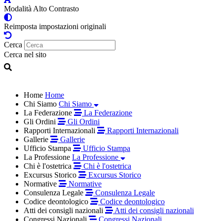
Modalità Alto Contrasto
Reimposta impostazioni originali
Cerca
Cerca nel sito
Home
Home
Chi Siamo
Chi Siamo
La Federazione
La Federazione
Gli Ordini
Gli Ordini
Rapporti Internazionali
Rapporti Internazionali
Gallerie
Gallerie
Ufficio Stampa
Ufficio Stampa
La Professione
La Professione
Chi è l'ostetrica
Chi è l'ostetrica
Excursus Storico
Excursus Storico
Normative
Normative
Consulenza Legale
Consulenza Legale
Codice deontologico
Codice deontologico
Atti dei consigli nazionali
Atti dei consigli nazionali
Congressi Nazionali
Congressi Nazionali