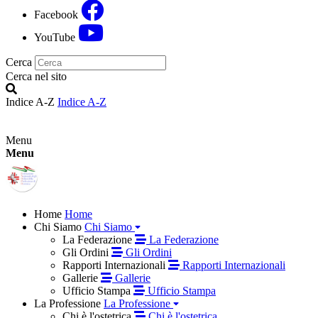
Facebook
YouTube
Cerca
Cerca nel sito
Indice A-Z
Indice A-Z
Menu
Menu
Home
Home
Chi Siamo
Chi Siamo
La Federazione
La Federazione
Gli Ordini
Gli Ordini
Rapporti Internazionali
Rapporti Internazionali
Gallerie
Gallerie
Ufficio Stampa
Ufficio Stampa
La Professione
La Professione
Chi è l'ostetrica
Chi è l'ostetrica