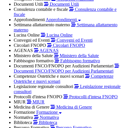
Documenti Utili
Documenti Utili
Consulenza contabile e fiscale
Consulenza contabile e
fiscale
Approfondimenti
Approfondimenti
Settimana allattamento materno
Settimana allattamento
materno
Lucina Online
Lucina Online
Convegni ed Eventi
Convegni ed Eventi
Circolari FNOPO
Circolari FNOPO
AGENAS
AGENAS
Ministero della Salute
Ministero della Salute
Fabbisogno formativo
Fabbisogno formativo
Documenti FNCO/FNOPO per Audizioni Parlamentari
Documenti FNCO/FNOPO per Audizioni Parlamentari
Competenze Ostetriche e nuovi scenari
Competenze
Ostetriche e nuovi scenari
Legislazione regionale consultori
Legislazione regionale
consultori
Protocolli d'intesa FNOPO
Protocolli d'intesa FNOPO
MIUR
MIUR
Medicina di Genere
Medicina di Genere
Formazione
Formazione
Normativa
Normativa
Biblioteca
Biblioteca
Percorso Formativo
Percorso Formativo