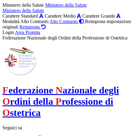
Ministero della Salute
Ministero della Salute
Ministero della Salute
Carattere Standard
Carattere Medio
Carattere Grande
Modalità Alto Contrasto
Alto Contrasto
Reimposta impostazioni
originali
Reimposta
Login
Area Protetta
Federazione Nazionale degli Ordini della Professione di Ostetrica
F
ederazione
N
azionale degli
O
rdini della
P
rofessione di
O
stetrica
Seguici su