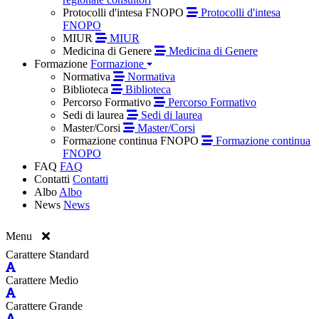
Protocolli d'intesa FNOPO
Protocolli d'intesa
FNOPO
MIUR
MIUR
Medicina di Genere
Medicina di Genere
Formazione
Formazione
Normativa
Normativa
Biblioteca
Biblioteca
Percorso Formativo
Percorso Formativo
Sedi di laurea
Sedi di laurea
Master/Corsi
Master/Corsi
Formazione continua FNOPO
Formazione continua
FNOPO
FAQ
FAQ
Contatti
Contatti
Albo
Albo
News
News
Menu
Carattere Standard
Carattere Medio
Carattere Grande