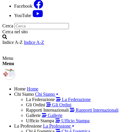
Facebook
YouTube
Cerca
Cerca nel sito
Indice A-Z
Indice A-Z
Menu
Menu
Home
Home
Chi Siamo
Chi Siamo
La Federazione
La Federazione
Gli Ordini
Gli Ordini
Rapporti Internazionali
Rapporti Internazionali
Gallerie
Gallerie
Ufficio Stampa
Ufficio Stampa
La Professione
La Professione
Chi è l'ostetrica
Chi è l'ostetrica