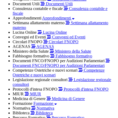
Documenti Utili
Documenti Utili
Consulenza contabile e fiscale
Consulenza contabile e
fiscale
Approfondimenti
Approfondimenti
Settimana allattamento materno
Settimana allattamento
materno
Lucina Online
Lucina Online
Convegni ed Eventi
Convegni ed Eventi
Circolari FNOPO
Circolari FNOPO
AGENAS
AGENAS
Ministero della Salute
Ministero della Salute
Fabbisogno formativo
Fabbisogno formativo
Documenti FNCO/FNOPO per Audizioni Parlamentari
Documenti FNCO/FNOPO per Audizioni Parlamentari
Competenze Ostetriche e nuovi scenari
Competenze
Ostetriche e nuovi scenari
Legislazione regionale consultori
Legislazione regionale
consultori
Protocolli d'intesa FNOPO
Protocolli d'intesa FNOPO
MIUR
MIUR
Medicina di Genere
Medicina di Genere
Formazione
Formazione
Normativa
Normativa
Biblioteca
Biblioteca
Percorso Formativo
Percorso Formativo