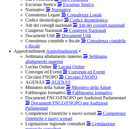
Excursus Storico
Excursus Storico
Normative
Normative
Consulenza Legale
Consulenza Legale
Codice deontologico
Codice deontologico
Atti dei consigli nazionali
Atti dei consigli nazionali
Congressi Nazionali
Congressi Nazionali
Documenti Utili
Documenti Utili
Consulenza contabile e fiscale
Consulenza contabile
e fiscale
Approfondimenti
Approfondimenti
Settimana allattamento materno
Settimana
allattamento materno
Lucina Online
Lucina Online
Convegni ed Eventi
Convegni ed Eventi
Circolari FNOPO
Circolari FNOPO
AGENAS
AGENAS
Ministero della Salute
Ministero della Salute
Fabbisogno formativo
Fabbisogno formativo
Documenti FNCO/FNOPO per Audizioni Parlamentari
Documenti FNCO/FNOPO per Audizioni
Parlamentari
Competenze Ostetriche e nuovi scenari
Competenze
Ostetriche e nuovi scenari
Legislazione regionale consultori
Legislazione
regionale consultori