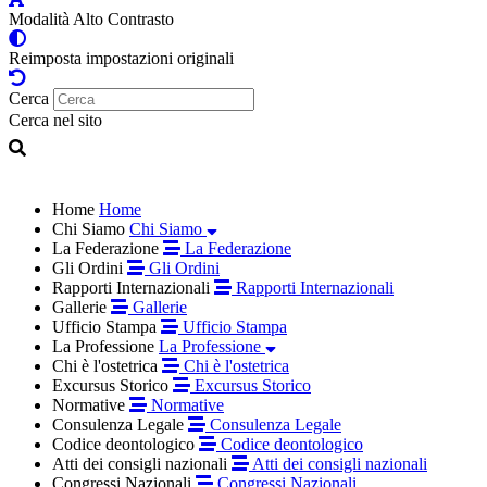
Modalità Alto Contrasto
Reimposta impostazioni originali
Cerca
Cerca nel sito
Home
Home
Chi Siamo
Chi Siamo
La Federazione
La Federazione
Gli Ordini
Gli Ordini
Rapporti Internazionali
Rapporti Internazionali
Gallerie
Gallerie
Ufficio Stampa
Ufficio Stampa
La Professione
La Professione
Chi è l'ostetrica
Chi è l'ostetrica
Excursus Storico
Excursus Storico
Normative
Normative
Consulenza Legale
Consulenza Legale
Codice deontologico
Codice deontologico
Atti dei consigli nazionali
Atti dei consigli nazionali
Congressi Nazionali
Congressi Nazionali