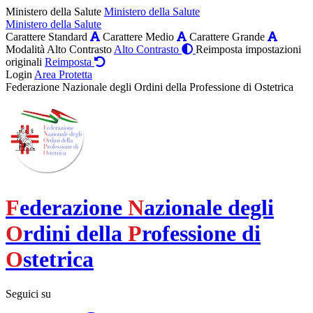
Ministero della Salute
Ministero della Salute
Ministero della Salute
Carattere Standard
Carattere Medio
Carattere Grande
Modalità Alto Contrasto
Alto Contrasto
Reimposta impostazioni
originali
Reimposta
Login
Area Protetta
Federazione Nazionale degli Ordini della Professione di Ostetrica
F
ederazione
N
azionale degli
O
rdini della
P
rofessione di
O
stetrica
Seguici su