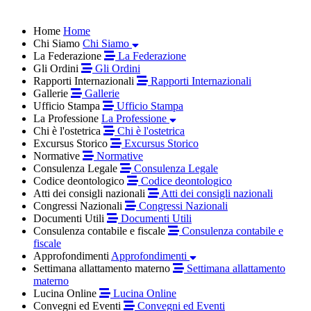
Home
Home
Chi Siamo
Chi Siamo
La Federazione
La Federazione
Gli Ordini
Gli Ordini
Rapporti Internazionali
Rapporti Internazionali
Gallerie
Gallerie
Ufficio Stampa
Ufficio Stampa
La Professione
La Professione
Chi è l'ostetrica
Chi è l'ostetrica
Excursus Storico
Excursus Storico
Normative
Normative
Consulenza Legale
Consulenza Legale
Codice deontologico
Codice deontologico
Atti dei consigli nazionali
Atti dei consigli nazionali
Congressi Nazionali
Congressi Nazionali
Documenti Utili
Documenti Utili
Consulenza contabile e fiscale
Consulenza contabile e
fiscale
Approfondimenti
Approfondimenti
Settimana allattamento materno
Settimana allattamento
materno
Lucina Online
Lucina Online
Convegni ed Eventi
Convegni ed Eventi