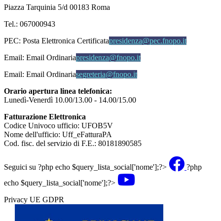
Piazza Tarquinia 5/d 00183 Roma
Tel.: 067000943
PEC:
Posta Elettronica Certificata
presidenza@pec.fnopo.it
Email:
Email Ordinaria
presidenza@fnopo.it
Email:
Email Ordinaria
segreteria@fnopo.it
Orario apertura linea telefonica:
Lunedì-Venerdì 10.00/13.00 - 14.00/15.00
Fatturazione Elettronica
Codice Univoco ufficio: UFOB5V
Nome dell'ufficio: Uff_eFatturaPA
Cod. fisc. del servizio di F.E.: 80181890585
Seguici su
?php echo $query_lista_social['nome'];?>
?php
echo $query_lista_social['nome'];?>
Privacy UE GDPR