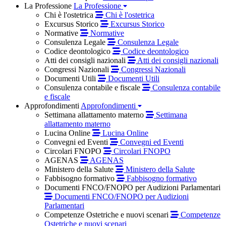
La Professione
La Professione
Chi è l'ostetrica
Chi è l'ostetrica
Excursus Storico
Excursus Storico
Normative
Normative
Consulenza Legale
Consulenza Legale
Codice deontologico
Codice deontologico
Atti dei consigli nazionali
Atti dei consigli nazionali
Congressi Nazionali
Congressi Nazionali
Documenti Utili
Documenti Utili
Consulenza contabile e fiscale
Consulenza contabile
e fiscale
Approfondimenti
Approfondimenti
Settimana allattamento materno
Settimana
allattamento materno
Lucina Online
Lucina Online
Convegni ed Eventi
Convegni ed Eventi
Circolari FNOPO
Circolari FNOPO
AGENAS
AGENAS
Ministero della Salute
Ministero della Salute
Fabbisogno formativo
Fabbisogno formativo
Documenti FNCO/FNOPO per Audizioni Parlamentari
Documenti FNCO/FNOPO per Audizioni
Parlamentari
Competenze Ostetriche e nuovi scenari
Competenze
Ostetriche e nuovi scenari