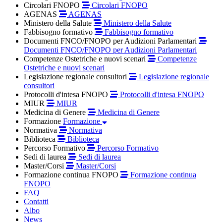
Circolari FNOPO
Circolari FNOPO
AGENAS
AGENAS
Ministero della Salute
Ministero della Salute
Fabbisogno formativo
Fabbisogno formativo
Documenti FNCO/FNOPO per Audizioni Parlamentari
Documenti FNCO/FNOPO per Audizioni Parlamentari
Competenze Ostetriche e nuovi scenari
Competenze
Ostetriche e nuovi scenari
Legislazione regionale consultori
Legislazione regionale
consultori
Protocolli d'intesa FNOPO
Protocolli d'intesa FNOPO
MIUR
MIUR
Medicina di Genere
Medicina di Genere
Formazione
Formazione
Normativa
Normativa
Biblioteca
Biblioteca
Percorso Formativo
Percorso Formativo
Sedi di laurea
Sedi di laurea
Master/Corsi
Master/Corsi
Formazione continua FNOPO
Formazione continua
FNOPO
FAQ
Contatti
Albo
News