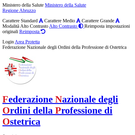
Ministero della Salute
Ministero della Salute
Regione Abruzzo
Carattere Standard
Carattere Medio
Carattere Grande
Modalità Alto Contrasto
Alto Contrasto
Reimposta impostazioni
originali
Reimposta
Login
Area Protetta
Federazione Nazionale degli Ordini della Professione di Ostetrica
F
ederazione
N
azionale degli
O
rdini della
P
rofessione di
O
stetrica